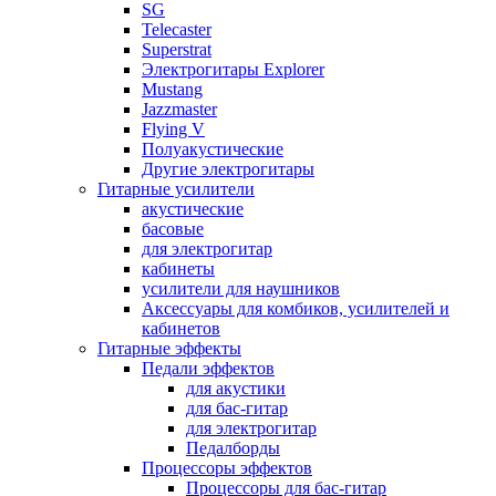
SG
Telecaster
Superstrat
Электрогитары Explorer
Mustang
Jazzmaster
Flying V
Полуакустические
Другие электрогитары
Гитарные усилители
акустические
басовые
для электрогитар
кабинеты
усилители для наушников
Аксессуары для комбиков, усилителей и
кабинетов
Гитарные эффекты
Педали эффектов
для акустики
для бас-гитар
для электрогитар
Педалборды
Процессоры эффектов
Процессоры для бас-гитар