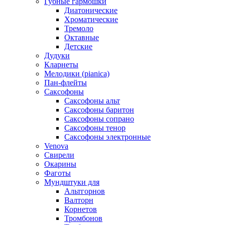
Губные гармошки
Диатонические
Хроматические
Тремоло
Октавные
Детские
Дудуки
Кларнеты
Мелодики (pianica)
Пан-флейты
Саксофоны
Саксофоны альт
Саксофоны баритон
Саксофоны сопрано
Саксофоны тенор
Саксофоны электронные
Venova
Свирели
Окарины
Фаготы
Мундштуки для
Альтгорнов
Валторн
Корнетов
Тромбонов