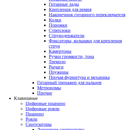
Гитарные лады
Крепления для ремня
Наконечник гитарного переключателя
Колки
Порожки
Стреплоки
Струнодержатели
Фиксаторы, колышки для крепления
струн
Камертоны
Ручки громкости, тона
Тремоло
Рычаги
Пружины
Прочая фурнитура и механика
Гитарный тренажер для пальцев
Метрономы
Прочие
Клавишные
Цифровые пианино
Цифровые рояли
Пианино
Рояли
Синтезаторы
Домашние синтезаторы