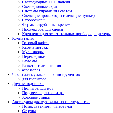
Светодиодные LED панели
Светодиодные экраны
Системы управления светом
Следящие прожекторы (следящие пушки)
Стробоскопы
Фермы, струбцины, крепежи
Прожекторы для сцены
Крепления для осветительных приборов, адаптеры
Коммутация
Готовый кабель
Кабель метраж
Мультикоры
Переходники
Разъемы
Разветвители питания
accessories
Чехлы для музыкальных инструментов
для пюпитров
Другие подставки
Пюпитры для нот
Подсветка для пюпитра
Хоровые станки
Аксессуары для музыкальных инструментов
Ноты, сувениры, литература
Струны