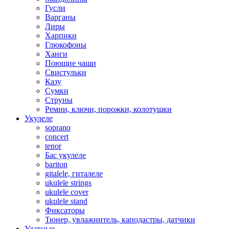
Гусли
Варганы
Лиры
Харпики
Глюкофоны
Ханги
Поющие чаши
Свистульки
Казу
Сумки
Струны
Ремни, ключи, порожки, колотушки
Укулеле
soprano
concert
tenor
Бас укулеле
bariton
gitalele, гиталеле
ukulele strings
ukulele cover
ukulele stand
Фиксаторы
Тюнер, увлажнитель, каподастры, датчики
Ударные