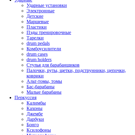
Ударные установки
Электронные
Детские
Маршевые
Пластики
Пэды тренировочные
Тарелки
drum pedals
Комбоусилители
drum cases
drum holders
Стулья для барабанщиков
Палочки, руты, щетки, подструнники, цепочки,
коврики
Альт-томы, томы
Бас-барабаны
Малые барабаны
Перкуссия
Калимбы
Кахоны
Джембе
Дарбуки
Бонго
Ксилофоны