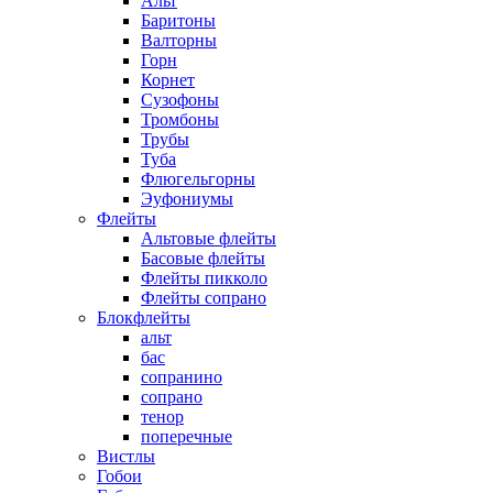
Альт
Баритоны
Валторны
Горн
Корнет
Сузофоны
Тромбоны
Трубы
Туба
Флюгельгорны
Эуфониумы
Флейты
Альтовые флейты
Басовые флейты
Флейты пикколо
Флейты сопрано
Блокфлейты
альт
бас
сопранино
сопрано
тенор
поперечные
Вистлы
Гобои