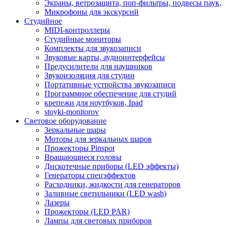
Экраны, ветрозащита, поп-фильтры, подвесы паук,
Микрофоны для экскурсий
Студийное
MIDI-контроллеры
Студийные мониторы
Комплекты для звукозаписи
Звуковые карты, аудиоинтерфейсы
Предусилители для наушников
Звукоизоляция для студии
Портативные устройства звукозаписи
Программное обеспечение для студий
крепежи для ноутбуков, Ipad
stoyki-monitorov
Световое оборудование
Зеркальные шары
Моторы для зеркальных шаров
Прожекторы Pinspot
Вращающиеся головы
Дискотечные приборы (LED эффекты)
Генераторы спецэффектов
Расходники, жидкости для генераторов
Заливные светильники (LED wash)
Лазеры
Прожекторы (LED PAR)
Лампы для световых приборов