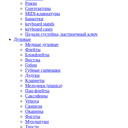
Рояли
Синтезаторы
MIDI-клавиатуры
Банкетки
keyboard stands
keyboard cases
Педали сустейна, настроечный ключ
Духовые
Медные духовые
Флейты
Блокфлейты
Вистлы
Гобои
Губные гармошки
Дудуки
Кларнеты
Мелодики (pianica)
Пан-флейты
Саксофоны
Venova
Свирели
Окарины
Фаготы
Мундштуки
Трости