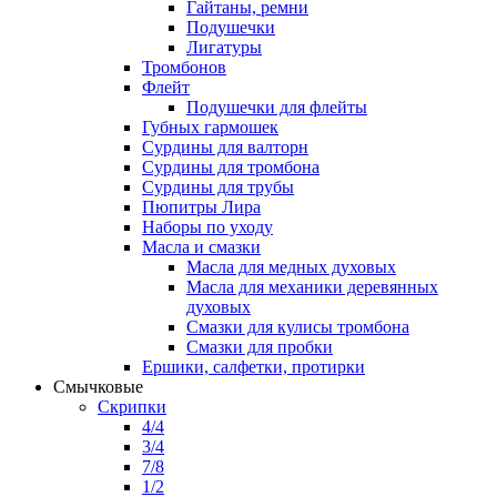
Гайтаны, ремни
Подушечки
Лигатуры
Тромбонов
Флейт
Подушечки для флейты
Губных гармошек
Сурдины для валторн
Сурдины для тромбона
Сурдины для трубы
Пюпитры Лира
Наборы по уходу
Масла и смазки
Масла для медных духовых
Масла для механики деревянных
духовых
Смазки для кулисы тромбона
Смазки для пробки
Ершики, салфетки, протирки
Смычковые
Скрипки
4/4
3/4
7/8
1/2