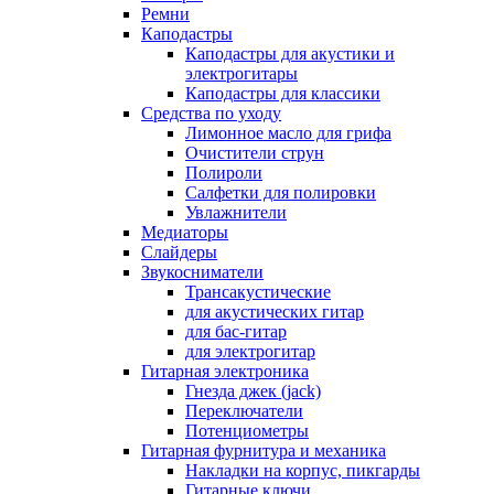
Ремни
Каподастры
Каподастры для акустики и
электрогитары
Каподастры для классики
Средства по уходу
Лимонное масло для грифа
Очистители струн
Полироли
Салфетки для полировки
Увлажнители
Медиаторы
Слайдеры
Звукосниматели
Трансакустические
для акустических гитар
для бас-гитар
для электрогитар
Гитарная электроника
Гнезда джек (jack)
Переключатели
Потенциометры
Гитарная фурнитура и механика
Накладки на корпус, пикгарды
Гитарные ключи