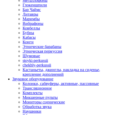
Металлофоны
Глокеншпили
Бар Чаймс
Литавры
Маримбы
Вибрафоны
Ковбеллы
Бубны
Кабасы
Конги
Этнические барабаны
Этническая перкуссия
Шумовые
stoyki-perkussii
chekhly-perkussii
Кастаньеты, джинглы, накладка на сиденье,
крепление дополнений
Звуковое оборудование
Колонки, сабвуферы, активные, пассивные
Трансляционное
Комплекты
Микшерные пульты
Мониторы сценические
Обработка звука
Наушники