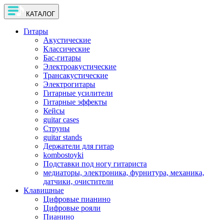
КАТАЛОГ
Гитары
Акустические
Классические
Бас-гитары
Электроакустические
Трансакустические
Электрогитары
Гитарные усилители
Гитарные эффекты
Кейсы
guitar cases
Струны
guitar stands
Держатели для гитар
kombostoyki
Подставки под ногу гитариста
медиаторы, электроника, фурнитура, механика,
датчики, очистители
Клавишные
Цифровые пианино
Цифровые рояли
Пианино