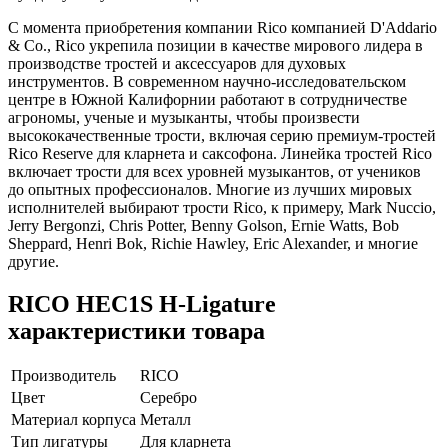
С момента приобретения компании Rico компанией D'Addario
& Co., Rico укрепила позиции в качестве мирового лидера в
производстве тростей и аксессуаров для духовых
инструментов. В современном научно-исследовательском
центре в Южной Калифорнии работают в сотрудничестве
агрономы, ученые и музыканты, чтобы произвести
высококачественные трости, включая серию премиум-тростей
Rico Reserve для кларнета и саксофона. Линейка тростей Rico
включает трости для всех уровней музыкантов, от учеников
до опытных профессионалов. Многие из лучших мировых
исполнителей выбирают трости Rico, к примеру, Mark Nuccio,
Jerry Bergonzi, Chris Potter, Benny Golson, Ernie Watts, Bob
Sheppard, Henri Bok, Richie Hawley, Eric Alexander, и многие
другие.
RICO HEC1S H-Ligature
характеристики товара
Производитель
RICO
Цвет
Серебро
Материал корпуса
Металл
Тип лигатуры
Для кларнета