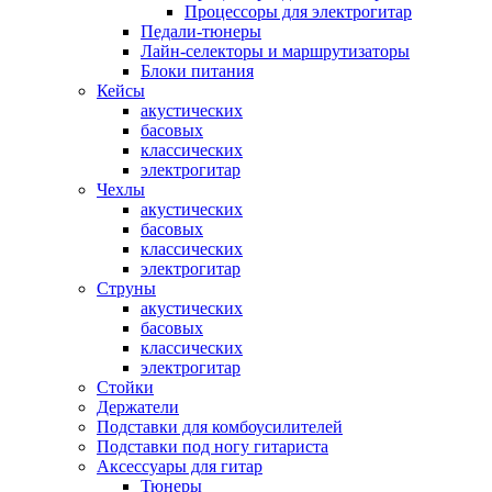
Процессоры для электрогитар
Педали-тюнеры
Лайн-селекторы и маршрутизаторы
Блоки питания
Кейсы
акустических
басовых
классических
электрогитар
Чехлы
акустических
басовых
классических
электрогитар
Струны
акустических
басовых
классических
электрогитар
Стойки
Держатели
Подставки для комбоусилителей
Подставки под ногу гитариста
Аксессуары для гитар
Тюнеры