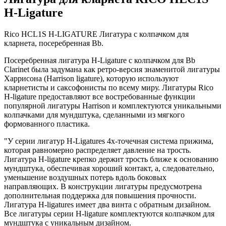
H-Ligature
Rico HCL1S H-LIGATURE Лигатура с колпачком для
кларнета, посеребренная Bb.
Посеребренная лигатура H-Ligature с колпачком для Bb
Clarinet была задумана как ретро-версия знаменитой лигатуры
Харрисона (Harrison ligature), которую используют
кларнетисты и саксофонисты по всему миру. Лигатуры Rico
H-ligature предоставляют все востребованные функции
популярной лигатуры Harrison и комплектуются уникальными
колпачками для мундштука, сделанными из мягкого
формованного пластика.
"У серии лигатур H-Ligatures 4х-точечная система прижима,
которая равномерно распределяет давление на трость.
Лигатура H-ligature крепко держит трость ближе к основанию
мундштука, обеспечивая хороший контакт, а, следовательно,
уменьшение воздушных потерь вдоль боковых
направляющих. В конструкции лигатуры предусмотрена
дополнительная поддержка для повышения прочности.
Лигатура H-ligatures имеет два винта с обратным дизайном.
Все лигатуры серии H-ligature комплектуются колпачком для
мундштука с уникальным дизайном.