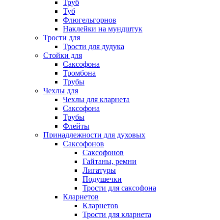
Труб
Туб
Флюгельгорнов
Наклейки на мундштук
Трости для
Трости для дудука
Стойки для
Саксофона
Тромбона
Трубы
Чехлы для
Чехлы для кларнета
Саксофона
Трубы
Флейты
Принадлежности для духовых
Саксофонов
Саксофонов
Гайтаны, ремни
Лигатуры
Подушечки
Трости для саксофона
Кларнетов
Кларнетов
Трости для кларнета