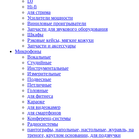
DJ
Hi-fi
для стрима
Усилители мощности
Виниловые проигрыватели
Запчасти для звукового оборудования
Шкафы
Рэковые кейсы, мягкие кожухи
Запчасти и аксессуары
Микрофоны
Вокальные
Студийные
Инструментальные
Измерительные
Подвесные
Петличные
Головные
для фитнеса
Караоке
для видеокамер
для смартфонов
Конференц-системы
Радиосистемы
пантографы, напольные, настольные, журавль, на
треноге, круглом основании, для подзвучки