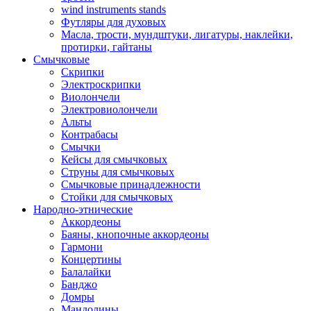
wind instruments stands
Футляры для духовых
Масла, трости, мундштуки, лигатуры, наклейки,
протирки, гайтаны
Смычковые
Скрипки
Электроскрипки
Виолончели
Электровиолончели
Альты
Контрабасы
Смычки
Кейсы для смычковых
Струны для смычковых
Смычковые принадлежности
Стойки для смычковых
Народно-этнические
Аккордеоны
Баяны, кнопочные аккордеоны
Гармони
Концертины
Балалайки
Банджо
Домры
Мандолины