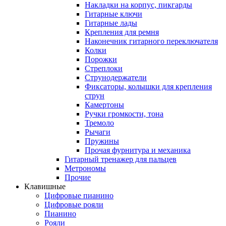
Накладки на корпус, пикгарды
Гитарные ключи
Гитарные лады
Крепления для ремня
Наконечник гитарного переключателя
Колки
Порожки
Стреплоки
Струнодержатели
Фиксаторы, колышки для крепления
струн
Камертоны
Ручки громкости, тона
Тремоло
Рычаги
Пружины
Прочая фурнитура и механика
Гитарный тренажер для пальцев
Метрономы
Прочие
Клавишные
Цифровые пианино
Цифровые рояли
Пианино
Рояли