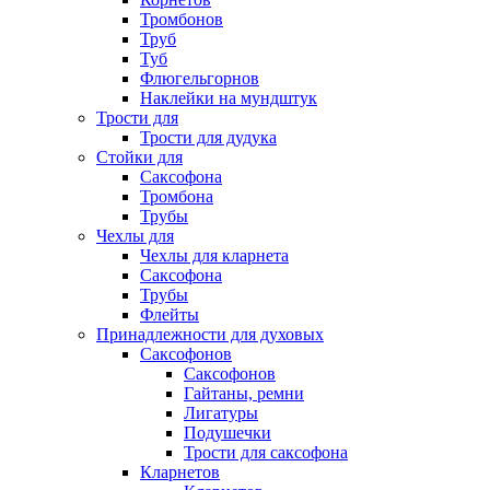
Тромбонов
Труб
Туб
Флюгельгорнов
Наклейки на мундштук
Трости для
Трости для дудука
Стойки для
Саксофона
Тромбона
Трубы
Чехлы для
Чехлы для кларнета
Саксофона
Трубы
Флейты
Принадлежности для духовых
Саксофонов
Саксофонов
Гайтаны, ремни
Лигатуры
Подушечки
Трости для саксофона
Кларнетов