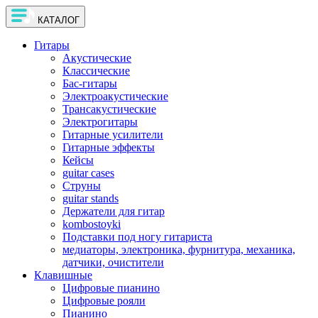
КАТАЛОГ
Гитары
Акустические
Классические
Бас-гитары
Электроакустические
Трансакустические
Электрогитары
Гитарные усилители
Гитарные эффекты
Кейсы
guitar cases
Струны
guitar stands
Держатели для гитар
kombostoyki
Подставки под ногу гитариста
медиаторы, электроника, фурнитура, механика,
датчики, очистители
Клавишные
Цифровые пианино
Цифровые рояли
Пианино