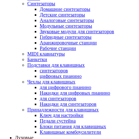
Синтезаторы
Домашние синтезаторы
Детские синтезаторы
Аналоговые синтезаторы
Модульные синтезаторы
Звуковые модули для синтезаторов
Гибридные синтезаторы
Аранжировочные станции
Рабочие станции
MIDI клавиатуры
Банкетки
Подставки для клавишных
синтезаторов
цифровых пианино
Чехлы для клавишных
для цифрового пианино
Накидки для цифровых пианино
для синтезаторов
Накидки для синтезаторов
Принадлежности для клавишных
Ключ для настройки
Педали сустейна
Блоки питания для клавишных
Клавишные комбоусилители
Духовые