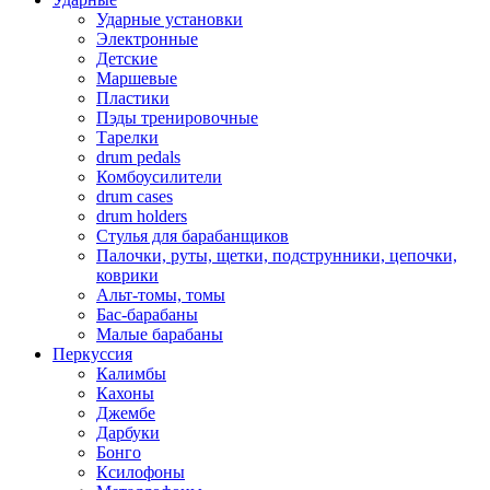
Ударные установки
Электронные
Детские
Маршевые
Пластики
Пэды тренировочные
Тарелки
drum pedals
Комбоусилители
drum cases
drum holders
Стулья для барабанщиков
Палочки, руты, щетки, подструнники, цепочки,
коврики
Альт-томы, томы
Бас-барабаны
Малые барабаны
Перкуссия
Калимбы
Кахоны
Джембе
Дарбуки
Бонго
Ксилофоны