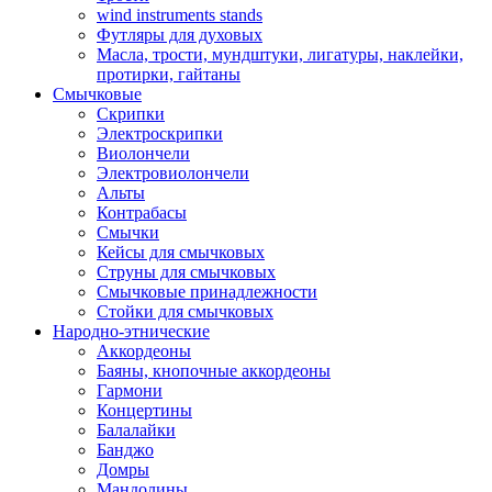
wind instruments stands
Футляры для духовых
Масла, трости, мундштуки, лигатуры, наклейки,
протирки, гайтаны
Смычковые
Скрипки
Электроскрипки
Виолончели
Электровиолончели
Альты
Контрабасы
Смычки
Кейсы для смычковых
Струны для смычковых
Смычковые принадлежности
Стойки для смычковых
Народно-этнические
Аккордеоны
Баяны, кнопочные аккордеоны
Гармони
Концертины
Балалайки
Банджо
Домры
Мандолины