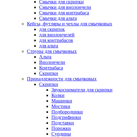
Смычки для скрипки
Смычки для виолончели
Смычки для контрабаса
Смычки для альта
Кейсы, футляры и чехлы для смычковых
для скрипок
для виолончелей
для контрабасов
для альта
Струны для смычковых
Альта
Виолончели
Контрабаса
Скрипки
Принадлежности для смычковых
Скрипки
Звукосниматели для скрипки
Колки
Машинки
Мостики
Подбородники
Подгрифники
Подставки
Порожки
Сурдины