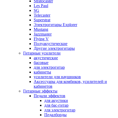
Stratocaster
Les Paul
SG
Telecaster
Superstrat
Электрогитары Explorer
Mustang
Jazzmaster
Flying V
Полуакустические
Другие электрогитары
Гитарные усилители
акустические
басовые
для электрогитар
кабинеты
усилители для наушников
Аксессуары для комбиков, усилителей и
кабинетов
Гитарные эффекты
Педали эффектов
для акустики
для бас-гитар
для электрогитар
Педалборды