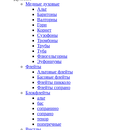
Медные духовые
Альт
Баритоны
Валторны
Горн
Корнет
Сузофоны
Тромбоны
Трубы
Туба
Флюгельгорны
Эуфониумы
Флейты
Альтовые флейты
Басовые флейты
Флейты пикколо
Флейты сопрано
Блокфлейты
альт
бас
сопранино
сопрано
тенор
поперечные
Вистлы