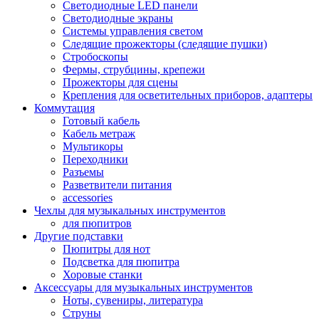
Светодиодные LED панели
Светодиодные экраны
Системы управления светом
Следящие прожекторы (следящие пушки)
Стробоскопы
Фермы, струбцины, крепежи
Прожекторы для сцены
Крепления для осветительных приборов, адаптеры
Коммутация
Готовый кабель
Кабель метраж
Мультикоры
Переходники
Разъемы
Разветвители питания
accessories
Чехлы для музыкальных инструментов
для пюпитров
Другие подставки
Пюпитры для нот
Подсветка для пюпитра
Хоровые станки
Аксессуары для музыкальных инструментов
Ноты, сувениры, литература
Струны