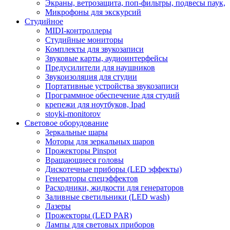
Экраны, ветрозащита, поп-фильтры, подвесы паук,
Микрофоны для экскурсий
Студийное
MIDI-контроллеры
Студийные мониторы
Комплекты для звукозаписи
Звуковые карты, аудиоинтерфейсы
Предусилители для наушников
Звукоизоляция для студии
Портативные устройства звукозаписи
Программное обеспечение для студий
крепежи для ноутбуков, Ipad
stoyki-monitorov
Световое оборудование
Зеркальные шары
Моторы для зеркальных шаров
Прожекторы Pinspot
Вращающиеся головы
Дискотечные приборы (LED эффекты)
Генераторы спецэффектов
Расходники, жидкости для генераторов
Заливные светильники (LED wash)
Лазеры
Прожекторы (LED PAR)
Лампы для световых приборов