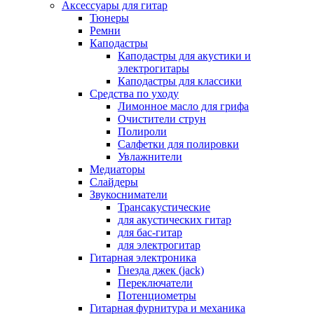
Аксессуары для гитар
Тюнеры
Ремни
Каподастры
Каподастры для акустики и
электрогитары
Каподастры для классики
Средства по уходу
Лимонное масло для грифа
Очистители струн
Полироли
Салфетки для полировки
Увлажнители
Медиаторы
Слайдеры
Звукосниматели
Трансакустические
для акустических гитар
для бас-гитар
для электрогитар
Гитарная электроника
Гнезда джек (jack)
Переключатели
Потенциометры
Гитарная фурнитура и механика