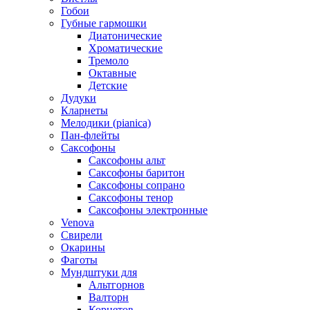
Гобои
Губные гармошки
Диатонические
Хроматические
Тремоло
Октавные
Детские
Дудуки
Кларнеты
Мелодики (pianica)
Пан-флейты
Саксофоны
Саксофоны альт
Саксофоны баритон
Саксофоны сопрано
Саксофоны тенор
Саксофоны электронные
Venova
Свирели
Окарины
Фаготы
Мундштуки для
Альтгорнов
Валторн
Корнетов