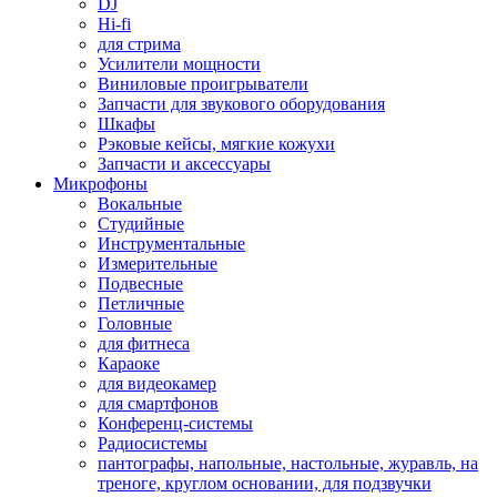
DJ
Hi-fi
для стрима
Усилители мощности
Виниловые проигрыватели
Запчасти для звукового оборудования
Шкафы
Рэковые кейсы, мягкие кожухи
Запчасти и аксессуары
Микрофоны
Вокальные
Студийные
Инструментальные
Измерительные
Подвесные
Петличные
Головные
для фитнеса
Караоке
для видеокамер
для смартфонов
Конференц-системы
Радиосистемы
пантографы, напольные, настольные, журавль, на
треноге, круглом основании, для подзвучки