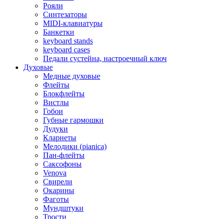
Рояли
Синтезаторы
MIDI-клавиатуры
Банкетки
keyboard stands
keyboard cases
Педали сустейна, настроечный ключ
Духовые
Медные духовые
Флейты
Блокфлейты
Вистлы
Гобои
Губные гармошки
Дудуки
Кларнеты
Мелодики (pianica)
Пан-флейты
Саксофоны
Venova
Свирели
Окарины
Фаготы
Мундштуки
Трости