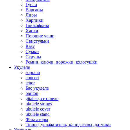
Гусли
Варганы
Лиры
Харпики
Глюкофоны
Ханги
Поющие чаши
Свистульки
Казу
Сумки
Струны
Ремни, ключи, порожки, колотушки
Укулеле
soprano
concert
tenor
Бас укулеле
bariton
gitalele, гиталеле
ukulele strings
ukulele cover
ukulele stand
Фиксаторы
Тюнер, увлажнитель, каподастры, датчики
Ударные