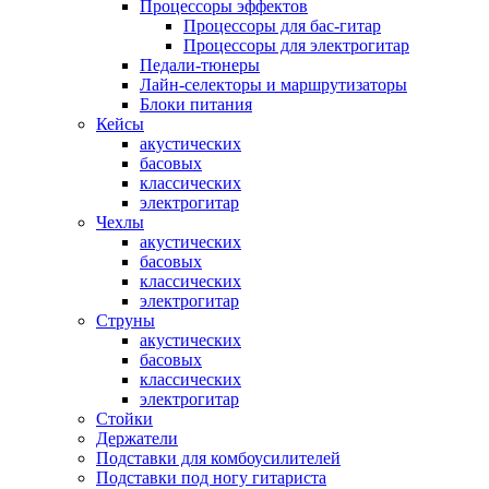
Процессоры эффектов
Процессоры для бас-гитар
Процессоры для электрогитар
Педали-тюнеры
Лайн-селекторы и маршрутизаторы
Блоки питания
Кейсы
акустических
басовых
классических
электрогитар
Чехлы
акустических
басовых
классических
электрогитар
Струны
акустических
басовых
классических
электрогитар
Стойки
Держатели
Подставки для комбоусилителей
Подставки под ногу гитариста