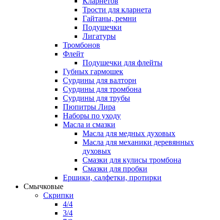
Кларнетов
Трости для кларнета
Гайтаны, ремни
Подушечки
Лигатуры
Тромбонов
Флейт
Подушечки для флейты
Губных гармошек
Сурдины для валторн
Сурдины для тромбона
Сурдины для трубы
Пюпитры Лира
Наборы по уходу
Масла и смазки
Масла для медных духовых
Масла для механики деревянных
духовых
Смазки для кулисы тромбона
Смазки для пробки
Ершики, салфетки, протирки
Смычковые
Скрипки
4/4
3/4