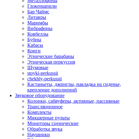
Металлофоны
Глокеншпили
Бар Чаймс
Литавры
Маримбы
Вибрафоны
Ковбеллы
Бубны
Кабасы
Конги
Этнические барабаны
Этническая перкуссия
Шумовые
stoyki-perkussii
chekhly-perkussii
Кастаньеты, джинглы, накладка на сиденье,
крепление дополнений
Звуковое оборудование
Колонки, сабвуферы, активные, пассивные
Трансляционное
Комплекты
Микшерные пульты
Мониторы сценические
Обработка звука
Наушники