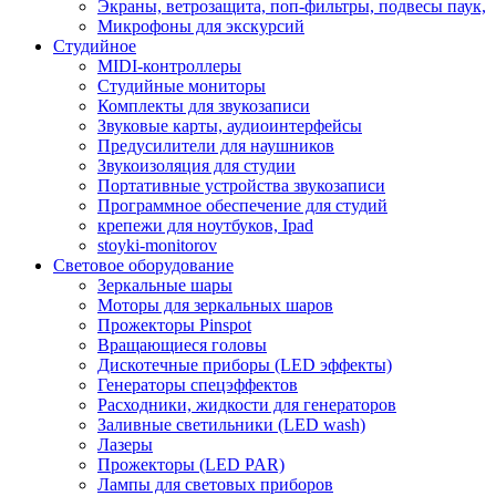
Экраны, ветрозащита, поп-фильтры, подвесы паук,
Микрофоны для экскурсий
Студийное
MIDI-контроллеры
Студийные мониторы
Комплекты для звукозаписи
Звуковые карты, аудиоинтерфейсы
Предусилители для наушников
Звукоизоляция для студии
Портативные устройства звукозаписи
Программное обеспечение для студий
крепежи для ноутбуков, Ipad
stoyki-monitorov
Световое оборудование
Зеркальные шары
Моторы для зеркальных шаров
Прожекторы Pinspot
Вращающиеся головы
Дискотечные приборы (LED эффекты)
Генераторы спецэффектов
Расходники, жидкости для генераторов
Заливные светильники (LED wash)
Лазеры
Прожекторы (LED PAR)
Лампы для световых приборов