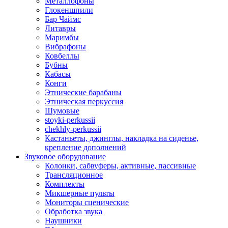
Металлофоны
Глокеншпили
Бар Чаймс
Литавры
Маримбы
Вибрафоны
Ковбеллы
Бубны
Кабасы
Конги
Этнические барабаны
Этническая перкуссия
Шумовые
stoyki-perkussii
chekhly-perkussii
Кастаньеты, джинглы, накладка на сиденье,
крепление дополнений
Звуковое оборудование
Колонки, сабвуферы, активные, пассивные
Трансляционное
Комплекты
Микшерные пульты
Мониторы сценические
Обработка звука
Наушники