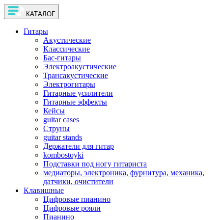
КАТАЛОГ
Гитары
Акустические
Классические
Бас-гитары
Электроакустические
Трансакустические
Электрогитары
Гитарные усилители
Гитарные эффекты
Кейсы
guitar cases
Струны
guitar stands
Держатели для гитар
kombostoyki
Подставки под ногу гитариста
медиаторы, электроника, фурнитура, механика,
датчики, очистители
Клавишные
Цифровые пианино
Цифровые рояли
Пианино