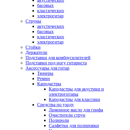
акустических
басовых
классических
электрогитар
Струны
акустических
басовых
классических
электрогитар
Стойки
Держатели
Подставки для комбоусилителей
Подставки под ногу гитариста
Аксессуары для гитар
Тюнеры
Ремни
Каподастры
Каподастры для акустики и
электрогитары
Каподастры для классики
Средства по уходу
Лимонное масло для грифа
Очистители струн
Полироли
Салфетки для полировки