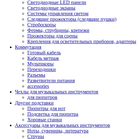
Светодиодные LED панели
Светодиодные экраны
Системы управления светом
Следящие прожекторы (следящие пушки)
Стробоскопы
Фермы, струбцины, крепежи
Прожекторы для сцены
Крепления для осветительных приборов, адаптеры
Коммутация
Готовый кабель
Кабель метраж
Мультикоры
Переходники
Разъемы
Разветвители питания
accessories
Чехлы для музыкальных инструментов
для пюпитров
Другие подставки
Пюпитры для нот
Подсветка для пюпитра
Хоровые станки
Аксессуары для музыкальных инструментов
Ноты, сувениры, литература
Струны