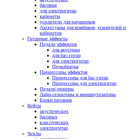
басовые
для электрогитар
кабинеты
усилители для наушников
Аксессуары для комбиков, усилителей и
кабинетов
Гитарные эффекты
Педали эффектов
для акустики
для бас-гитар
для электрогитар
Педалборды
Процессоры эффектов
Процессоры для бас-гитар
Процессоры для электрогитар
Педали-тюнеры
Лайн-селекторы и маршрутизаторы
Блоки питания
Кейсы
акустических
басовых
классических
электрогитар
Чехлы