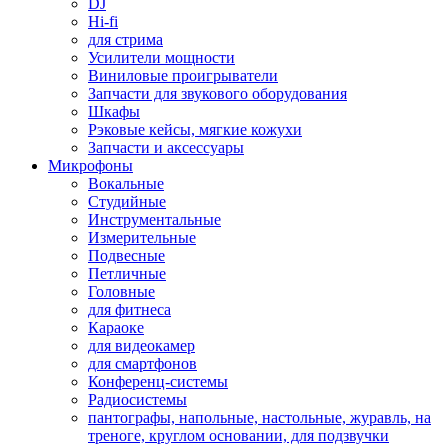
DJ
Hi-fi
для стрима
Усилители мощности
Виниловые проигрыватели
Запчасти для звукового оборудования
Шкафы
Рэковые кейсы, мягкие кожухи
Запчасти и аксессуары
Микрофоны
Вокальные
Студийные
Инструментальные
Измерительные
Подвесные
Петличные
Головные
для фитнеса
Караоке
для видеокамер
для смартфонов
Конференц-системы
Радиосистемы
пантографы, напольные, настольные, журавль, на
треноге, круглом основании, для подзвучки