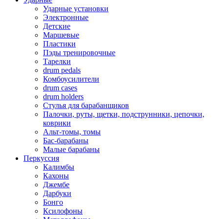
Ударные установки
Электронные
Детские
Маршевые
Пластики
Пэды тренировочные
Тарелки
drum pedals
Комбоусилители
drum cases
drum holders
Стулья для барабанщиков
Палочки, руты, щетки, подструнники, цепочки,
коврики
Альт-томы, томы
Бас-барабаны
Малые барабаны
Перкуссия
Калимбы
Кахоны
Джембе
Дарбуки
Бонго
Ксилофоны