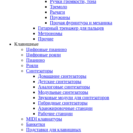
Ручки громкости, тона
Тремоло
Рычаги
Пружины
Прочая фурнитура и механика
Гитарный тренажер для пальцев
Метрономы
Прочие
Клавишные
Цифровые пианино
Цифровые рояли
Пианино
Рояли
Синтезаторы
Домашние синтезаторы
Детские синтезаторы
Аналоговые синтезаторы
Модульные синтезаторы
Звуковые модули для синтезаторов
Гибридные синтезаторы
Аранжировочные станции
Рабочие станции
MIDI клавиатуры
Банкетки
Подставки для клавишных