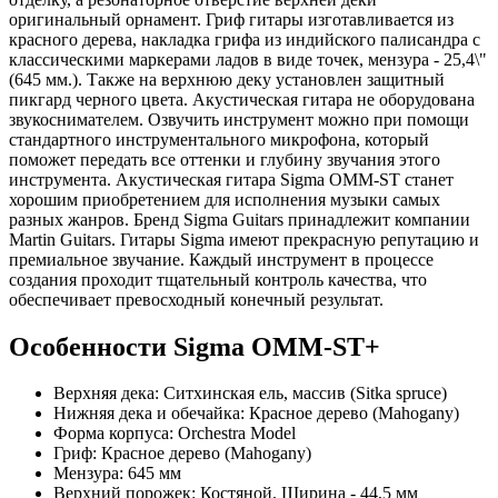
оригинальный орнамент. Гриф гитары изготавливается из
красного дерева, накладка грифа из индийского палисандра с
классическими маркерами ладов в виде точек, мензура - 25,4\"
(645 мм.). Также на верхнюю деку установлен защитный
пикгард черного цвета. Акустическая гитара не оборудована
звукоснимателем. Озвучить инструмент можно при помощи
стандартного инструментального микрофона, который
поможет передать все оттенки и глубину звучания этого
инструмента. Акустическая гитара Sigma OMM-ST станет
хорошим приобретением для исполнения музыки самых
разных жанров. Бренд Sigma Guitars принадлежит компании
Martin Guitars. Гитары Sigma имеют прекрасную репутацию и
премиальное звучание. Каждый инструмент в процессе
создания проходит тщательный контроль качества, что
обеспечивает превосходный конечный результат.
Особенности Sigma OMM-ST+
Верхняя дека: Ситхинская ель, массив (Sitka spruce)
Нижняя дека и обечайка: Красное дерево (Mahogany)
Форма корпуса: Orchestra Model
Гриф: Красное дерево (Mahogany)
Мензура: 645 мм
Верхний порожек: Костяной. Ширина - 44,5 мм