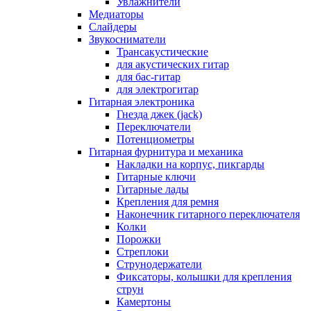
Увлажнители
Медиаторы
Слайдеры
Звукосниматели
Трансакустические
для акустических гитар
для бас-гитар
для электрогитар
Гитарная электроника
Гнезда джек (jack)
Переключатели
Потенциометры
Гитарная фурнитура и механика
Накладки на корпус, пикгарды
Гитарные ключи
Гитарные лады
Крепления для ремня
Наконечник гитарного переключателя
Колки
Порожки
Стреплоки
Струнодержатели
Фиксаторы, колышки для крепления
струн
Камертоны