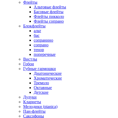
Флейты
Альтовые флейты
Басовые флейты
Флейты пикколо
Флейты сопрано
Блокфлейты
альт
бас
сопранино
сопрано
тенор
поперечные
Вистлы
Гобои
Губные гармошки
Диатонические
Хроматические
Тремоло
Октавные
Детские
Дудуки
Кларнеты
Мелодики (pianica)
Пан-флейты
Саксофоны