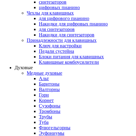
синтезаторов
цифровых пианино
Чехлы для клавишных
для цифрового пианино
Накидки для цифровых пианино
для синтезаторов
Накидки для синтезаторов
Принадлежности для клавишных
Ключ для настройки
Педали сустейна
Блоки питания для клавишных
Клавишные комбоусилители
Духовые
Медные духовые
Альт
Баритоны
Валторны
Горн
Корнет
Сузофоны
Тромбоны
Трубы
Туба
Флюгельгорны
Эуфониумы