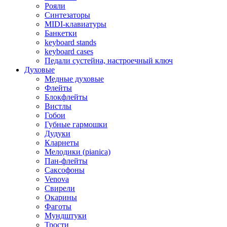
Рояли
Синтезаторы
MIDI-клавиатуры
Банкетки
keyboard stands
keyboard cases
Педали сустейна, настроечный ключ
Духовые
Медные духовые
Флейты
Блокфлейты
Вистлы
Гобои
Губные гармошки
Дудуки
Кларнеты
Мелодики (pianica)
Пан-флейты
Саксофоны
Venova
Свирели
Окарины
Фаготы
Мундштуки
Трости