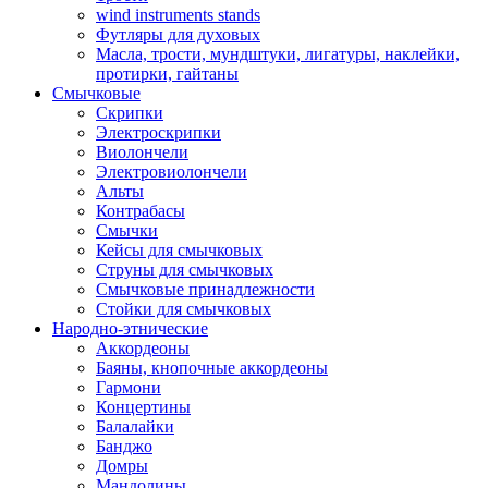
wind instruments stands
Футляры для духовых
Масла, трости, мундштуки, лигатуры, наклейки,
протирки, гайтаны
Смычковые
Скрипки
Электроскрипки
Виолончели
Электровиолончели
Альты
Контрабасы
Смычки
Кейсы для смычковых
Струны для смычковых
Смычковые принадлежности
Стойки для смычковых
Народно-этнические
Аккордеоны
Баяны, кнопочные аккордеоны
Гармони
Концертины
Балалайки
Банджо
Домры
Мандолины