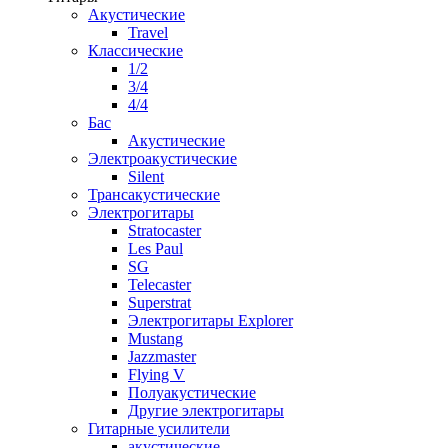
Акустические
Travel
Классические
1/2
3/4
4/4
Бас
Акустические
Электроакустические
Silent
Трансакустические
Электрогитары
Stratocaster
Les Paul
SG
Telecaster
Superstrat
Электрогитары Explorer
Mustang
Jazzmaster
Flying V
Полуакустические
Другие электрогитары
Гитарные усилители
акустические