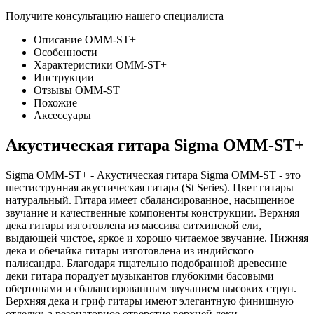
Получите консультацию нашего специалиста
Описание OMM-ST+
Особенности
Характеристики OMM-ST+
Инструкции
Отзывы OMM-ST+
Похожие
Аксессуары
Акустическая гитара Sigma OMM-ST+
Sigma OMM-ST+ - Акустическая гитара Sigma OMM-ST - это
шестиструнная акустическая гитара (St Series). Цвет гитары
натуральный. Гитара имеет сбалансированное, насыщенное
звучание и качественные компоненты конструкции. Верхняя
дека гитары изготовлена из массива ситхинской ели,
выдающей чистое, яркое и хорошо читаемое звучание. Нижняя
дека и обечайка гитары изготовлена из индийского
палисандра. Благодаря тщательно подобранной древесине
деки гитара порадует музыкантов глубокими басовыми
обертонами и сбалансированным звучанием высоких струн.
Верхняя дека и гриф гитары имеют элегантную финишную
отделку, а резонаторное отверстие верхней деки