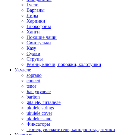
Гусли
Варганы
Лиры
Харпики
Глюкофоны
Ханги
Поющие чаши
Свистульки
Казу
Сумки
Струны
Ремни, ключи, порожки, колотушки
Укулеле
soprano
concert
tenor
Бас укулеле
bariton
gitalele, гиталеле
ukulele strings
ukulele cover
ukulele stand
Фиксаторы
Тюнер, увлажнитель, каподастры, датчики
Ударные