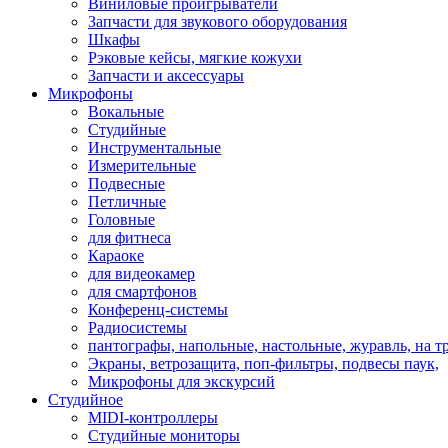
Виниловые проигрыватели
Запчасти для звукового оборудования
Шкафы
Рэковые кейсы, мягкие кожухи
Запчасти и аксессуары
Микрофоны
Вокальные
Студийные
Инструментальные
Измерительные
Подвесные
Петличные
Головные
для фитнеса
Караоке
для видеокамер
для смартфонов
Конференц-системы
Радиосистемы
пантографы, напольные, настольные, журавль, на т
Экраны, ветрозащита, поп-фильтры, подвесы паук,
Микрофоны для экскурсий
Студийное
MIDI-контроллеры
Студийные мониторы