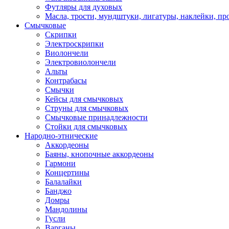
Футляры для духовых
Масла, трости, мундштуки, лигатуры, наклейки, пр
Смычковые
Скрипки
Электроскрипки
Виолончели
Электровиолончели
Альты
Контрабасы
Смычки
Кейсы для смычковых
Струны для смычковых
Смычковые принадлежности
Стойки для смычковых
Народно-этнические
Аккордеоны
Баяны, кнопочные аккордеоны
Гармони
Концертины
Балалайки
Банджо
Домры
Мандолины
Гусли
Варганы