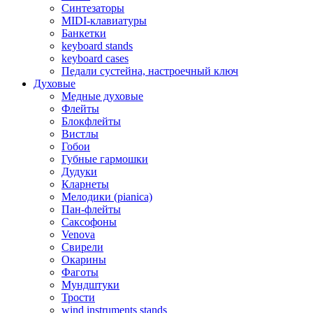
Синтезаторы
MIDI-клавиатуры
Банкетки
keyboard stands
keyboard cases
Педали сустейна, настроечный ключ
Духовые
Медные духовые
Флейты
Блокфлейты
Вистлы
Гобои
Губные гармошки
Дудуки
Кларнеты
Мелодики (pianica)
Пан-флейты
Саксофоны
Venova
Свирели
Окарины
Фаготы
Мундштуки
Трости
wind instruments stands