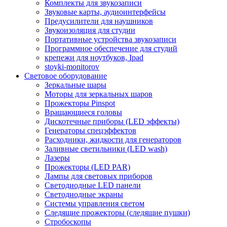
Комплекты для звукозаписи
Звуковые карты, аудиоинтерфейсы
Предусилители для наушников
Звукоизоляция для студии
Портативные устройства звукозаписи
Программное обеспечение для студий
крепежи для ноутбуков, Ipad
stoyki-monitorov
Световое оборудование
Зеркальные шары
Моторы для зеркальных шаров
Прожекторы Pinspot
Вращающиеся головы
Дискотечные приборы (LED эффекты)
Генераторы спецэффектов
Расходники, жидкости для генераторов
Заливные светильники (LED wash)
Лазеры
Прожекторы (LED PAR)
Лампы для световых приборов
Светодиодные LED панели
Светодиодные экраны
Системы управления светом
Следящие прожекторы (следящие пушки)
Стробоскопы