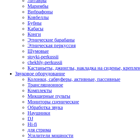
Литавры
Маримбы
Вибрафоны
Ковбеллы
Бубны
Кабасы
Конги
Этнические барабаны
Этническая перкуссия
Шумовые
stoyki-perkussii
chekhly-perkussii
Кастаньеты, джинглы, накладка на сиденье, крепл
Звуковое оборудование
Колонки, сабвуферы, активные, пассивные
Трансляционное
Комплекты
Микшерные пульты
Мониторы сценические
Обработка звука
Наушники
DJ
Hi-fi
для стрима
Усилители мощности