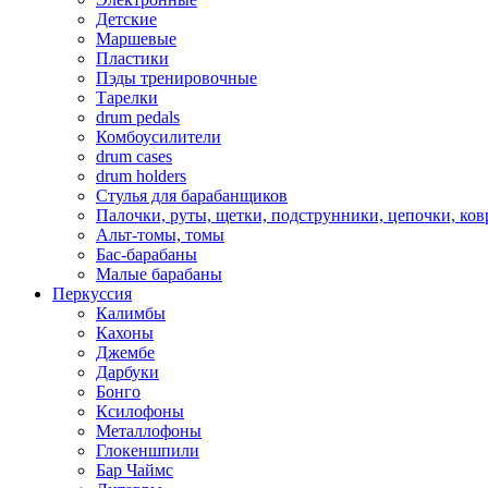
Детские
Маршевые
Пластики
Пэды тренировочные
Тарелки
drum pedals
Комбоусилители
drum cases
drum holders
Стулья для барабанщиков
Палочки, руты, щетки, подструнники, цепочки, ко
Альт-томы, томы
Бас-барабаны
Малые барабаны
Перкуссия
Калимбы
Кахоны
Джембе
Дарбуки
Бонго
Ксилофоны
Металлофоны
Глокеншпили
Бар Чаймс