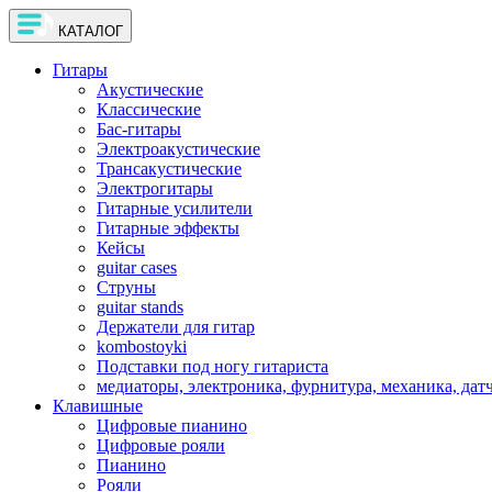
КАТАЛОГ
Гитары
Акустические
Классические
Бас-гитары
Электроакустические
Трансакустические
Электрогитары
Гитарные усилители
Гитарные эффекты
Кейсы
guitar cases
Струны
guitar stands
Держатели для гитар
kombostoyki
Подставки под ногу гитариста
медиаторы, электроника, фурнитура, механика, дат
Клавишные
Цифровые пианино
Цифровые рояли
Пианино
Рояли