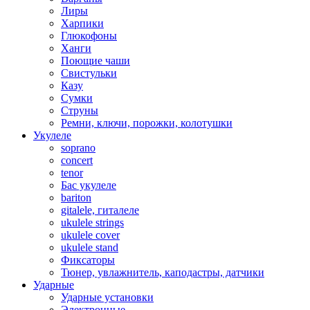
Лиры
Харпики
Глюкофоны
Ханги
Поющие чаши
Свистульки
Казу
Сумки
Струны
Ремни, ключи, порожки, колотушки
Укулеле
soprano
concert
tenor
Бас укулеле
bariton
gitalele, гиталеле
ukulele strings
ukulele cover
ukulele stand
Фиксаторы
Тюнер, увлажнитель, каподастры, датчики
Ударные
Ударные установки
Электронные