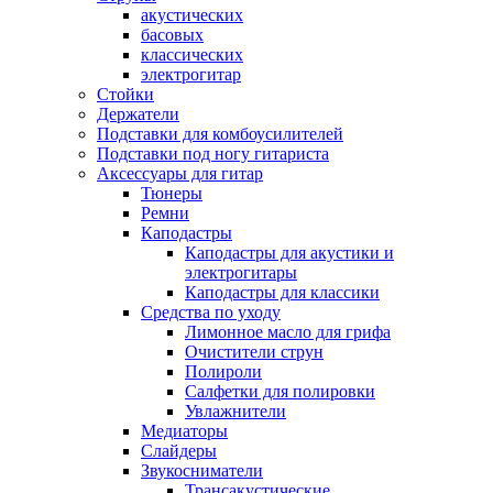
акустических
басовых
классических
электрогитар
Стойки
Держатели
Подставки для комбоусилителей
Подставки под ногу гитариста
Аксессуары для гитар
Тюнеры
Ремни
Каподастры
Каподастры для акустики и
электрогитары
Каподастры для классики
Средства по уходу
Лимонное масло для грифа
Очистители струн
Полироли
Салфетки для полировки
Увлажнители
Медиаторы
Слайдеры
Звукосниматели
Трансакустические