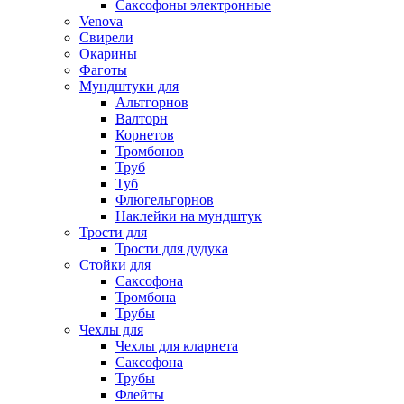
Саксофоны электронные
Venova
Свирели
Окарины
Фаготы
Мундштуки для
Альтгорнов
Валторн
Корнетов
Тромбонов
Труб
Туб
Флюгельгорнов
Наклейки на мундштук
Трости для
Трости для дудука
Стойки для
Саксофона
Тромбона
Трубы
Чехлы для
Чехлы для кларнета
Саксофона
Трубы
Флейты