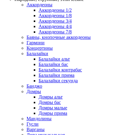
Аккордеоны
Аккордеоны 1/2
Аккордеоны 1/8
Аккордеоны 3/4
Аккордеоны 4/4
Аккордеоны 7/8
Баяны, кнопочные аккордеоны
Гармони
Концертины
Балалайки
Балалайки альт
Балалайки бас
Балалайки контрабас
Балалайки прима
Балалайки секунда
Банджо
Домры
Домры альт
Домры бас
Домры малые
Домры прима
Мандолины
Гусли
Варганы
Лира музыкальная