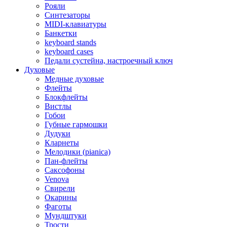
Рояли
Синтезаторы
MIDI-клавиатуры
Банкетки
keyboard stands
keyboard cases
Педали сустейна, настроечный ключ
Духовые
Медные духовые
Флейты
Блокфлейты
Вистлы
Гобои
Губные гармошки
Дудуки
Кларнеты
Мелодики (pianica)
Пан-флейты
Саксофоны
Venova
Свирели
Окарины
Фаготы
Мундштуки
Трости