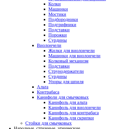
Колки
Машинки
Мостики
Подбородники
Подгрифники
Подставки
Порожки
Сурдины
Виолончели
Жилки для виолончели
Машинки для виолончели
Колковый механизм
Подставки
Струнодержатели
Сурдины
Упоры для шпиля
Альта
Контрабаса
Канифоли для смычковых
Канифоль для альта
Канифоль для виолончели
Канифоль для контрабаса
Канифоль для скрипки
Стойки для смычковых
Народные, струнные, этнические