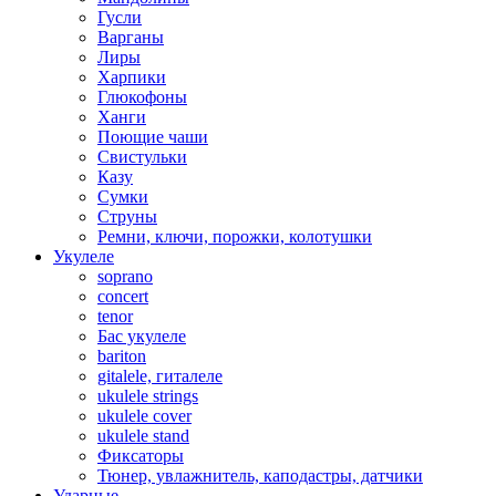
Гусли
Варганы
Лиры
Харпики
Глюкофоны
Ханги
Поющие чаши
Свистульки
Казу
Сумки
Струны
Ремни, ключи, порожки, колотушки
Укулеле
soprano
concert
tenor
Бас укулеле
bariton
gitalele, гиталеле
ukulele strings
ukulele cover
ukulele stand
Фиксаторы
Тюнер, увлажнитель, каподастры, датчики
Ударные