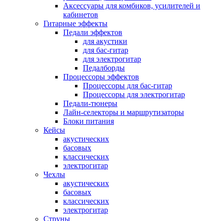
Аксессуары для комбиков, усилителей и
кабинетов
Гитарные эффекты
Педали эффектов
для акустики
для бас-гитар
для электрогитар
Педалборды
Процессоры эффектов
Процессоры для бас-гитар
Процессоры для электрогитар
Педали-тюнеры
Лайн-селекторы и маршрутизаторы
Блоки питания
Кейсы
акустических
басовых
классических
электрогитар
Чехлы
акустических
басовых
классических
электрогитар
Струны