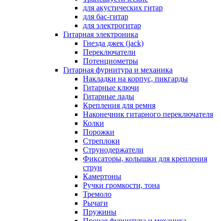
для акустических гитар
для бас-гитар
для электрогитар
Гитарная электроника
Гнезда джек (jack)
Переключатели
Потенциометры
Гитарная фурнитура и механика
Накладки на корпус, пикгарды
Гитарные ключи
Гитарные лады
Крепления для ремня
Наконечник гитарного переключателя
Колки
Порожки
Стреплоки
Струнодержатели
Фиксаторы, колышки для крепления
струн
Камертоны
Ручки громкости, тона
Тремоло
Рычаги
Пружины
Прочая фурнитура и механика