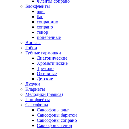
Флейты сопрано
Блокфлейты
альт
бас
сопранино
сопрано
тенор
поперечные
Вистлы
Гобои
Губные гармошки
Диатонические
Хроматические
Тремоло
Октавные
Детские
Дудуки
Кларнеты
Мелодики (pianica)
Пан-флейты
Саксофоны
Саксофоны альт
Саксофоны баритон
Саксофоны сопрано
Саксофоны тенор