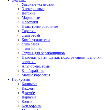
Ударные установки
Электронные
Детские
Маршевые
Пластики
Пэды тренировочные
Тарелки
drum pedals
Комбоусилители
drum cases
drum holders
Стулья для барабанщиков
Палочки, руты, щетки, подструнники, цепочки,
коврики
Альт-томы, томы
Бас-барабаны
Малые барабаны
Перкуссия
Калимбы
Кахоны
Джембе
Дарбуки
Бонго
Ксилофоны