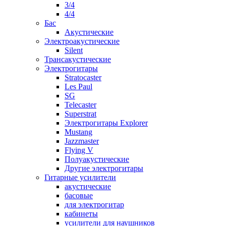
3/4
4/4
Бас
Акустические
Электроакустические
Silent
Трансакустические
Электрогитары
Stratocaster
Les Paul
SG
Telecaster
Superstrat
Электрогитары Explorer
Mustang
Jazzmaster
Flying V
Полуакустические
Другие электрогитары
Гитарные усилители
акустические
басовые
для электрогитар
кабинеты
усилители для наушников