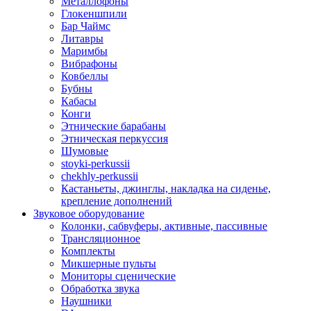
Металлофоны
Глокеншпили
Бар Чаймс
Литавры
Маримбы
Вибрафоны
Ковбеллы
Бубны
Кабасы
Конги
Этнические барабаны
Этническая перкуссия
Шумовые
stoyki-perkussii
chekhly-perkussii
Кастаньеты, джинглы, накладка на сиденье,
крепление дополнений
Звуковое оборудование
Колонки, сабвуферы, активные, пассивные
Трансляционное
Комплекты
Микшерные пульты
Мониторы сценические
Обработка звука
Наушники