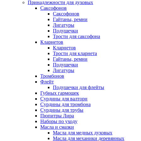
Принадлежности для духовых
Саксофонов
Саксофонов
Гайтаны, ремни
Лигатуры
Подушечки
Трости для саксофона
Кларнетов
Кларнетов
Трости для кларнета
Гайтаны, ремни
Подушечки
Лигатуры
Тромбонов
Флейт
Подушечки для флейты
Губных гармошек
Сурдины для валторн
Сурдины для тромбона
Сурдины для трубы
Пюпитры Лира
Наборы по уходу
Масла и смазки
Масла для медных духовых
Масла для механики деревянных