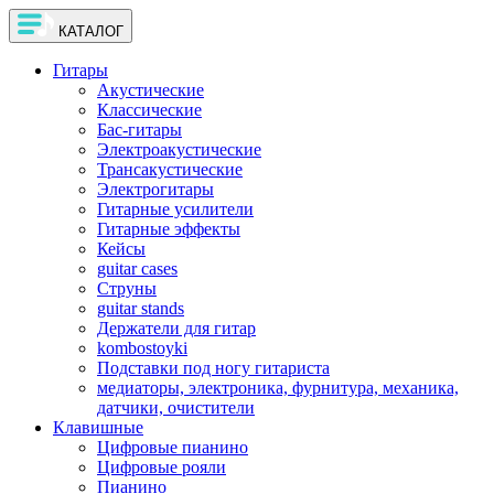
КАТАЛОГ
Гитары
Акустические
Классические
Бас-гитары
Электроакустические
Трансакустические
Электрогитары
Гитарные усилители
Гитарные эффекты
Кейсы
guitar cases
Струны
guitar stands
Держатели для гитар
kombostoyki
Подставки под ногу гитариста
медиаторы, электроника, фурнитура, механика,
датчики, очистители
Клавишные
Цифровые пианино
Цифровые рояли
Пианино