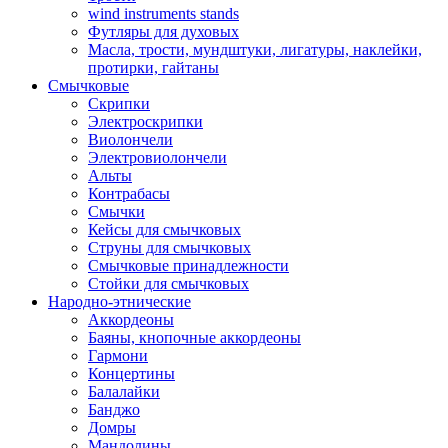
wind instruments stands
Футляры для духовых
Масла, трости, мундштуки, лигатуры, наклейки,
протирки, гайтаны
Смычковые
Скрипки
Электроскрипки
Виолончели
Электровиолончели
Альты
Контрабасы
Смычки
Кейсы для смычковых
Струны для смычковых
Смычковые принадлежности
Стойки для смычковых
Народно-этнические
Аккордеоны
Баяны, кнопочные аккордеоны
Гармони
Концертины
Балалайки
Банджо
Домры
Мандолины