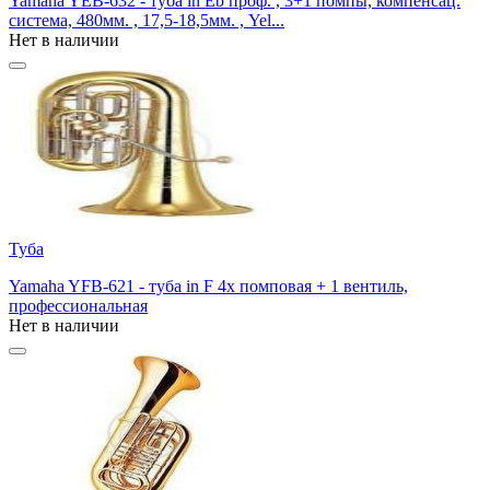
Yamaha YEB-632 - туба in Eb проф. , 3+1 помпы, компенсац.
система, 480мм. , 17,5-18,5мм. , Yel...
Нет в наличии
Туба
Yamaha YFB-621 - туба in F 4х помповая + 1 вентиль,
профессиональная
Нет в наличии