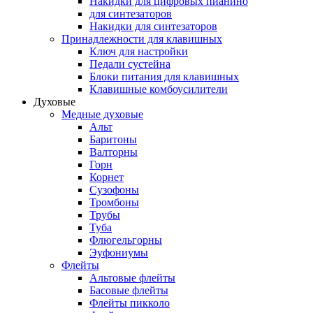
Накидки для цифровых пианино
для синтезаторов
Накидки для синтезаторов
Принадлежности для клавишных
Ключ для настройки
Педали сустейна
Блоки питания для клавишных
Клавишные комбоусилители
Духовые
Медные духовые
Альт
Баритоны
Валторны
Горн
Корнет
Сузофоны
Тромбоны
Трубы
Туба
Флюгельгорны
Эуфониумы
Флейты
Альтовые флейты
Басовые флейты
Флейты пикколо