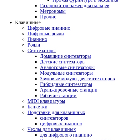
Гитарный тренажер для пальцев
Метрономы
Прочие
Клавишные
Цифровые пианино
Цифровые рояли
Пианино
Рояли
Синтезаторы
Домашние синтезаторы
Детские синтезаторы
Аналоговые синтезаторы
Модульные синтезаторы
Звуковые модули для синтезаторов
Гибридные синтезаторы
Аранжировочные станции
Рабочие станции
MIDI клавиатуры
Банкетки
Подставки для клавишных
синтезаторов
цифровых пианино
Чехлы для клавишных
для цифрового пианино