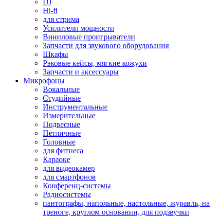
DJ
Hi-fi
для стрима
Усилители мощности
Виниловые проигрыватели
Запчасти для звукового оборудования
Шкафы
Рэковые кейсы, мягкие кожухи
Запчасти и аксессуары
Микрофоны
Вокальные
Студийные
Инструментальные
Измерительные
Подвесные
Петличные
Головные
для фитнеса
Караоке
для видеокамер
для смартфонов
Конференц-системы
Радиосистемы
пантографы, напольные, настольные, журавль, на
треноге, круглом основании, для подзвучки