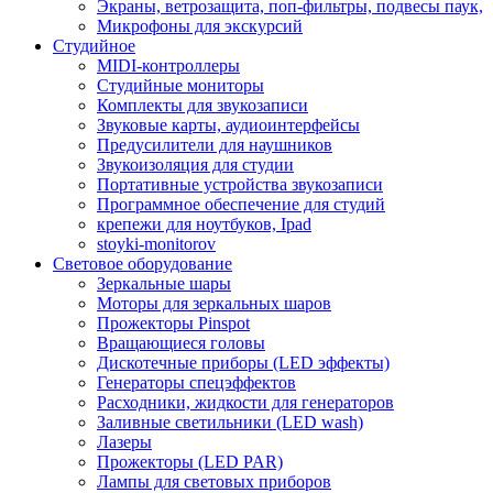
Экраны, ветрозащита, поп-фильтры, подвесы паук,
Микрофоны для экскурсий
Студийное
MIDI-контроллеры
Студийные мониторы
Комплекты для звукозаписи
Звуковые карты, аудиоинтерфейсы
Предусилители для наушников
Звукоизоляция для студии
Портативные устройства звукозаписи
Программное обеспечение для студий
крепежи для ноутбуков, Ipad
stoyki-monitorov
Световое оборудование
Зеркальные шары
Моторы для зеркальных шаров
Прожекторы Pinspot
Вращающиеся головы
Дискотечные приборы (LED эффекты)
Генераторы спецэффектов
Расходники, жидкости для генераторов
Заливные светильники (LED wash)
Лазеры
Прожекторы (LED PAR)
Лампы для световых приборов