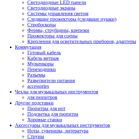
Светодиодные LED панели
Светодиодные экраны
Системы управления светом
Следящие прожекторы (следящие пушки)
Стробоскопы
Фермы, струбцины, крепежи
Прожекторы для сцены
Крепления для осветительных приборов, адаптеры
Коммутация
Готовый кабель
Кабель метраж
Мультикоры
Переходники
Разъемы
Разветвители питания
accessories
Чехлы для музыкальных инструментов
для пюпитров
Другие подставки
Пюпитры для нот
Подсветка для пюпитра
Хоровые станки
Аксессуары для музыкальных инструментов
Ноты, сувениры, литература
Струны