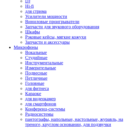
DJ
Hi-fi
для стрима
Усилители мощности
Виниловые проигрыватели
Запчасти для звукового оборудования
Шкафы
Рэковые кейсы, мягкие кожухи
Запчасти и аксессуары
Микрофоны
Вокальные
Студийные
Инструментальные
Измерительные
Подвесные
Петличные
Головные
для фитнеса
Караоке
для видеокамер
для смартфонов
Конференц-системы
Радиосистемы
пантографы, напольные, настольные, журавль, на
треноге, круглом основании, для подзвучки