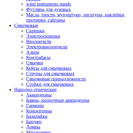
wind instruments stands
Футляры для духовых
Масла, трости, мундштуки, лигатуры, наклейки,
протирки, гайтаны
Смычковые
Скрипки
Электроскрипки
Виолончели
Электровиолончели
Альты
Контрабасы
Смычки
Кейсы для смычковых
Струны для смычковых
Смычковые принадлежности
Стойки для смычковых
Народно-этнические
Аккордеоны
Баяны, кнопочные аккордеоны
Гармони
Концертины
Балалайки
Банджо
Домры
Мандолины