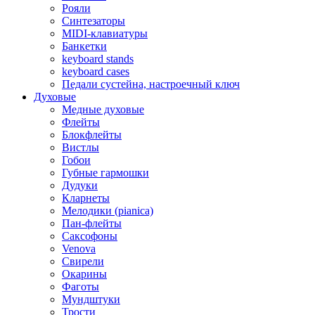
Рояли
Синтезаторы
MIDI-клавиатуры
Банкетки
keyboard stands
keyboard cases
Педали сустейна, настроечный ключ
Духовые
Медные духовые
Флейты
Блокфлейты
Вистлы
Гобои
Губные гармошки
Дудуки
Кларнеты
Мелодики (pianica)
Пан-флейты
Саксофоны
Venova
Свирели
Окарины
Фаготы
Мундштуки
Трости