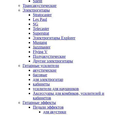
Silent
Трансакустические
Электрогитары
Stratocaster
Les Paul
SG
Telecaster
Superstrat
Электрогитары Explorer
Mustang
Jazzmaster
Flying V
Полуакустические
Другие электрогитары
Гитарные усилители
акустические
басовые
для электрогитар
кабинеты
усилители для наушников
Аксессуары для комбиков, усилителей и
кабинетов
Гитарные эффекты
Педали эффектов
для акустики