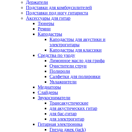
Держатели
Подставки для комбоусилителей
Подставки под ногу гитариста
Аксессуары для гитар
Тюнеры
Ремни
Каподастры
Каподастры для акустики и
электрогитары
Каподастры для классики
Средства по уходу
Лимонное масло для грифа
Очистители струн
Полироли
Салфетки для полировки
Увлажнители
Медиаторы
Слайдеры
Звукосниматели
Трансакустические
для акустических гитар
для бас-гитар
для электрогитар
Гитарная электроника
Гнезда джек (jack)