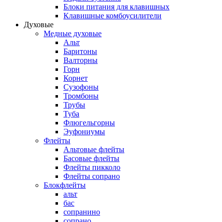
Блоки питания для клавишных
Клавишные комбоусилители
Духовые
Медные духовые
Альт
Баритоны
Валторны
Горн
Корнет
Сузофоны
Тромбоны
Трубы
Туба
Флюгельгорны
Эуфониумы
Флейты
Альтовые флейты
Басовые флейты
Флейты пикколо
Флейты сопрано
Блокфлейты
альт
бас
сопранино
сопрано