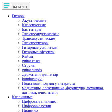
КАТАЛОГ
Гитары
Акустические
Классические
Бас-гитары
Электроакустические
Трансакустические
Электрогитары
Гитарные усилители
Гитарные эффекты
Кейсы
guitar cases
Струны
guitar stands
Держатели для гитар
kombostoyki
Подставки под ногу гитариста
медиаторы, электроника, фурнитура, механика,
датчики, очистители
Клавишные
Цифровые пианино
Цифровые рояли
Пианино