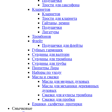
Подушечки
Трости для саксофона
Кларнетов
Кларнетов
Трости для кларнета
Гайтаны, ремни
Подушечки
Лигатуры
Тромбонов
Флейт
Подушечки для флейты
Губных гармошек
Сурдины для валторн
Сурдины для тромбона
Сурдины для трубы
Пюпитры Лира
Наборы по уходу
Масла и смазки
Масла для медных духовых
Масла для механики деревянных
духовых
Смазки для кулисы тромбона
Смазки для пробки
Ершики, салфетки, протирки
Смычковые