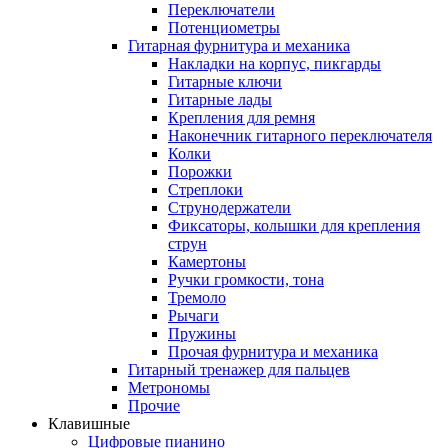
Переключатели
Потенциометры
Гитарная фурнитура и механика
Накладки на корпус, пикгарды
Гитарные ключи
Гитарные лады
Крепления для ремня
Наконечник гитарного переключателя
Колки
Порожки
Стреплоки
Струнодержатели
Фиксаторы, колышки для крепления
струн
Камертоны
Ручки громкости, тона
Тремоло
Рычаги
Пружины
Прочая фурнитура и механика
Гитарный тренажер для пальцев
Метрономы
Прочие
Клавишные
Цифровые пианино