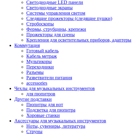
Светодиодные LED панели
Светодиодные экраны
Системы управления светом
Следящие прожекторы (следящие пушки)
Стробоскопы
Фермы, струбцины, крепежи
Прожекторы для сцены
Крепления для осветительных приборов, адаптеры
Коммутация
Готовый кабель
Кабель метраж
Мультикоры
Переходники
Разъемы
Разветвители питания
accessories
Чехлы для музыкальных инструментов
для пюпитров
Другие подставки
Пюпитры для нот
Подсветка для пюпитра
Хоровые станки
Аксессуары для музыкальных инструментов
Ноты, сувениры, литература
Струны