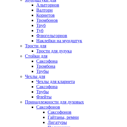
Альтгорнов
Валторн
Корнетов
Тромбонов
Труб
Туб
Флюгельгорнов
Наклейки на мундштук
Трости для
Трости для дудука
Стойки для
Саксофона
Тромбона
Трубы
Чехлы для
Чехлы для кларнета
Саксофона
Трубы
Флейты
Принадлежности для духовых
Саксофонов
Саксофонов
Гайтаны, ремни
Лигатуры