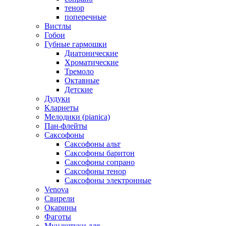
тенор
поперечные
Вистлы
Гобои
Губные гармошки
Диатонические
Хроматические
Тремоло
Октавные
Детские
Дудуки
Кларнеты
Мелодики (pianica)
Пан-флейты
Саксофоны
Саксофоны альт
Саксофоны баритон
Саксофоны сопрано
Саксофоны тенор
Саксофоны электронные
Venova
Свирели
Окарины
Фаготы
Мундштуки для