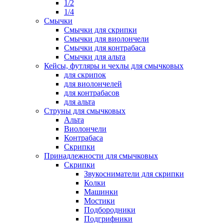
1/2
1/4
Смычки
Смычки для скрипки
Смычки для виолончели
Смычки для контрабаса
Смычки для альта
Кейсы, футляры и чехлы для смычковых
для скрипок
для виолончелей
для контрабасов
для альта
Струны для смычковых
Альта
Виолончели
Контрабаса
Скрипки
Принадлежности для смычковых
Скрипки
Звукосниматели для скрипки
Колки
Машинки
Мостики
Подбородники
Подгрифники