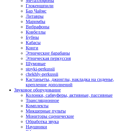
Металлофоны
Глокеншпили
Бар Чаймс
Литавры
Маримбы
Вибрафоны
Ковбеллы
Бубны
Кабасы
Конги
Этнические барабаны
Этническая перкуссия
Шумовые
stoyki-perkussii
chekhly-perkussii
Кастаньеты, джинглы, накладка на сиденье,
крепление дополнений
Звуковое оборудование
Колонки, сабвуферы, активные, пассивные
Трансляционное
Комплекты
Микшерные пульты
Мониторы сценические
Обработка звука
Наушники