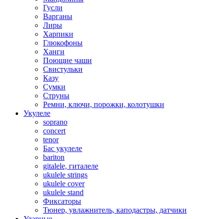
Гусли
Варганы
Лиры
Харпики
Глюкофоны
Ханги
Поющие чаши
Свистульки
Казу
Сумки
Струны
Ремни, ключи, порожки, колотушки
Укулеле
soprano
concert
tenor
Бас укулеле
bariton
gitalele, гиталеле
ukulele strings
ukulele cover
ukulele stand
Фиксаторы
Тюнер, увлажнитель, каподастры, датчики
Ударные