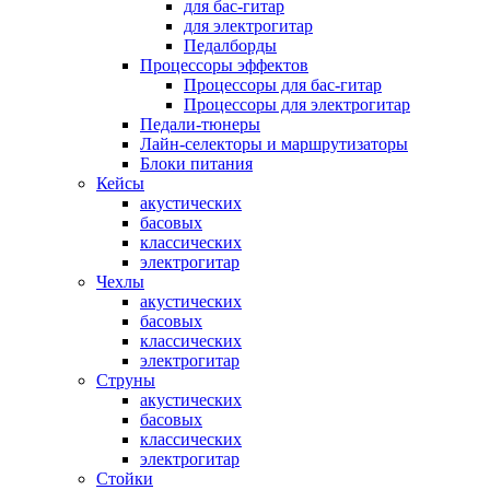
для бас-гитар
для электрогитар
Педалборды
Процессоры эффектов
Процессоры для бас-гитар
Процессоры для электрогитар
Педали-тюнеры
Лайн-селекторы и маршрутизаторы
Блоки питания
Кейсы
акустических
басовых
классических
электрогитар
Чехлы
акустических
басовых
классических
электрогитар
Струны
акустических
басовых
классических
электрогитар
Стойки