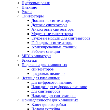
Цифровые рояли
Пианино
Рояли
Синтезаторы
Домашние синтезаторы
Детские синтезаторы
Аналоговые синтезаторы
Модульные синтезаторы
Звуковые модули для синтезаторов
Гибридные синтезаторы
Аранжировочные станции
Рабочие станции
MIDI клавиатуры
Банкетки
Подставки для клавишных
синтезаторов
цифровых пианино
Чехлы для клавишных
для цифрового пианино
Накидки для цифровых пианино
для синтезаторов
Накидки для синтезаторов
Принадлежности для клавишных
Ключ для настройки
Педали сустейна