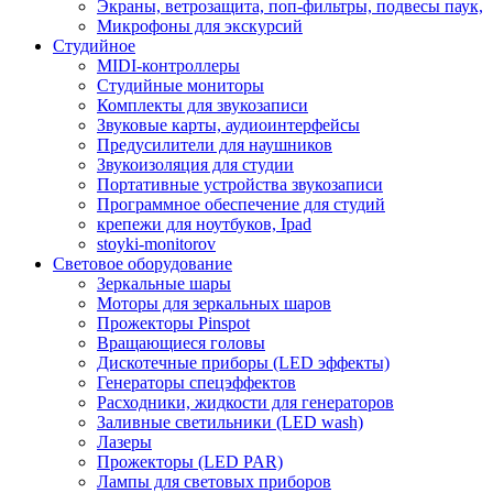
Экраны, ветрозащита, поп-фильтры, подвесы паук,
Микрофоны для экскурсий
Студийное
MIDI-контроллеры
Студийные мониторы
Комплекты для звукозаписи
Звуковые карты, аудиоинтерфейсы
Предусилители для наушников
Звукоизоляция для студии
Портативные устройства звукозаписи
Программное обеспечение для студий
крепежи для ноутбуков, Ipad
stoyki-monitorov
Световое оборудование
Зеркальные шары
Моторы для зеркальных шаров
Прожекторы Pinspot
Вращающиеся головы
Дискотечные приборы (LED эффекты)
Генераторы спецэффектов
Расходники, жидкости для генераторов
Заливные светильники (LED wash)
Лазеры
Прожекторы (LED PAR)
Лампы для световых приборов