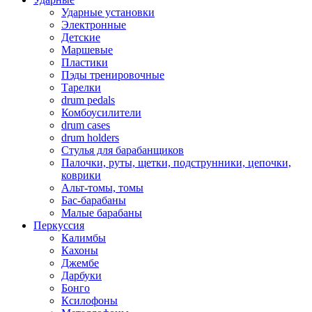
Ударные установки
Электронные
Детские
Маршевые
Пластики
Пэды тренировочные
Тарелки
drum pedals
Комбоусилители
drum cases
drum holders
Стулья для барабанщиков
Палочки, руты, щетки, подструнники, цепочки,
коврики
Альт-томы, томы
Бас-барабаны
Малые барабаны
Перкуссия
Калимбы
Кахоны
Джембе
Дарбуки
Бонго
Ксилофоны