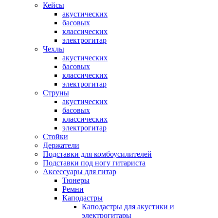
Кейсы
акустических
басовых
классических
электрогитар
Чехлы
акустических
басовых
классических
электрогитар
Струны
акустических
басовых
классических
электрогитар
Стойки
Держатели
Подставки для комбоусилителей
Подставки под ногу гитариста
Аксессуары для гитар
Тюнеры
Ремни
Каподастры
Каподастры для акустики и
электрогитары