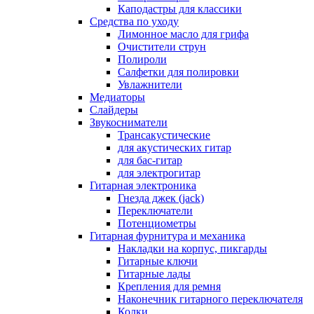
Каподастры для классики
Средства по уходу
Лимонное масло для грифа
Очистители струн
Полироли
Салфетки для полировки
Увлажнители
Медиаторы
Слайдеры
Звукосниматели
Трансакустические
для акустических гитар
для бас-гитар
для электрогитар
Гитарная электроника
Гнезда джек (jack)
Переключатели
Потенциометры
Гитарная фурнитура и механика
Накладки на корпус, пикгарды
Гитарные ключи
Гитарные лады
Крепления для ремня
Наконечник гитарного переключателя
Колки