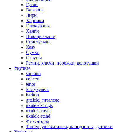
Гусли
Варганы
Лиры
Харпики
Глюкофоны
Ханги
Поющие чаши
Свистульки
Казу
Сумки
Струны
Ремни, ключи, порожки, колотушки
Укулеле
soprano
concert
tenor
Бас укулеле
bariton
gitalele, гиталеле
ukulele strings
ukulele cover
ukulele stand
Фиксаторы
Тюнер, увлажнитель, каподастры, датчики
Ударные