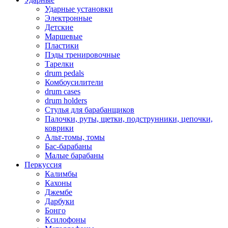
Ударные установки
Электронные
Детские
Маршевые
Пластики
Пэды тренировочные
Тарелки
drum pedals
Комбоусилители
drum cases
drum holders
Стулья для барабанщиков
Палочки, руты, щетки, подструнники, цепочки,
коврики
Альт-томы, томы
Бас-барабаны
Малые барабаны
Перкуссия
Калимбы
Кахоны
Джембе
Дарбуки
Бонго
Ксилофоны