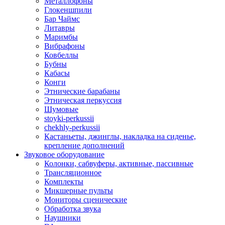
Металлофоны
Глокеншпили
Бар Чаймс
Литавры
Маримбы
Вибрафоны
Ковбеллы
Бубны
Кабасы
Конги
Этнические барабаны
Этническая перкуссия
Шумовые
stoyki-perkussii
chekhly-perkussii
Кастаньеты, джинглы, накладка на сиденье,
крепление дополнений
Звуковое оборудование
Колонки, сабвуферы, активные, пассивные
Трансляционное
Комплекты
Микшерные пульты
Мониторы сценические
Обработка звука
Наушники