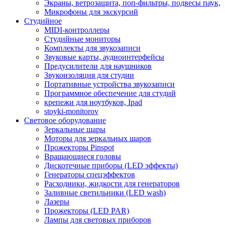
Экраны, ветрозащита, поп-фильтры, подвесы паук,
Микрофоны для экскурсий
Студийное
MIDI-контроллеры
Студийные мониторы
Комплекты для звукозаписи
Звуковые карты, аудиоинтерфейсы
Предусилители для наушников
Звукоизоляция для студии
Портативные устройства звукозаписи
Программное обеспечение для студий
крепежи для ноутбуков, Ipad
stoyki-monitorov
Световое оборудование
Зеркальные шары
Моторы для зеркальных шаров
Прожекторы Pinspot
Вращающиеся головы
Дискотечные приборы (LED эффекты)
Генераторы спецэффектов
Расходники, жидкости для генераторов
Заливные светильники (LED wash)
Лазеры
Прожекторы (LED PAR)
Лампы для световых приборов