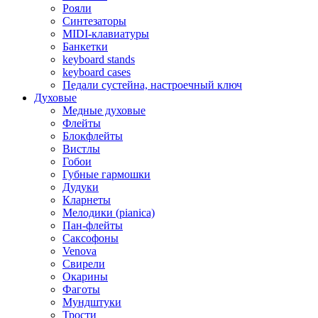
Рояли
Синтезаторы
MIDI-клавиатуры
Банкетки
keyboard stands
keyboard cases
Педали сустейна, настроечный ключ
Духовые
Медные духовые
Флейты
Блокфлейты
Вистлы
Гобои
Губные гармошки
Дудуки
Кларнеты
Мелодики (pianica)
Пан-флейты
Саксофоны
Venova
Свирели
Окарины
Фаготы
Мундштуки
Трости