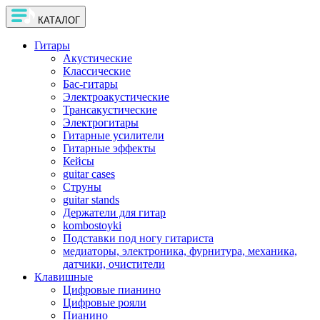
КАТАЛОГ
Гитары
Акустические
Классические
Бас-гитары
Электроакустические
Трансакустические
Электрогитары
Гитарные усилители
Гитарные эффекты
Кейсы
guitar cases
Струны
guitar stands
Держатели для гитар
kombostoyki
Подставки под ногу гитариста
медиаторы, электроника, фурнитура, механика,
датчики, очистители
Клавишные
Цифровые пианино
Цифровые рояли
Пианино