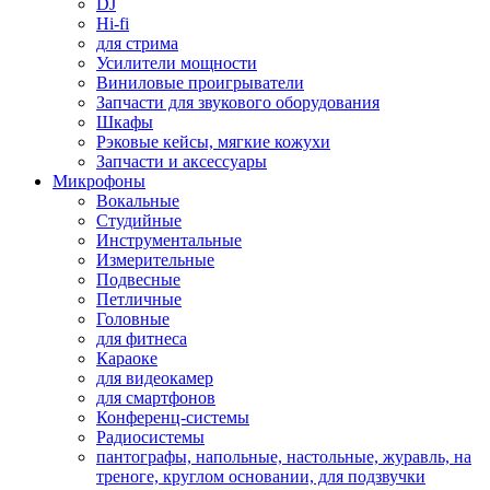
DJ
Hi-fi
для стрима
Усилители мощности
Виниловые проигрыватели
Запчасти для звукового оборудования
Шкафы
Рэковые кейсы, мягкие кожухи
Запчасти и аксессуары
Микрофоны
Вокальные
Студийные
Инструментальные
Измерительные
Подвесные
Петличные
Головные
для фитнеса
Караоке
для видеокамер
для смартфонов
Конференц-системы
Радиосистемы
пантографы, напольные, настольные, журавль, на
треноге, круглом основании, для подзвучки