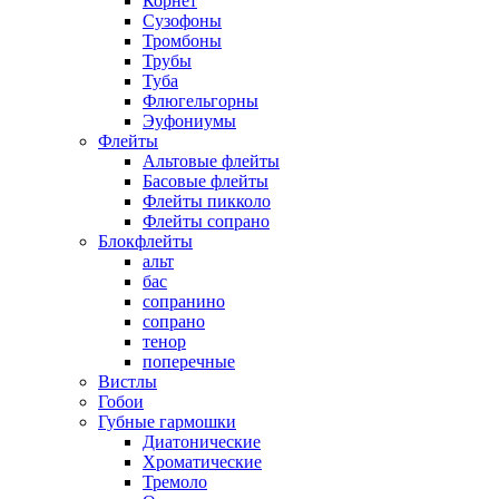
Корнет
Сузофоны
Тромбоны
Трубы
Туба
Флюгельгорны
Эуфониумы
Флейты
Альтовые флейты
Басовые флейты
Флейты пикколо
Флейты сопрано
Блокфлейты
альт
бас
сопранино
сопрано
тенор
поперечные
Вистлы
Гобои
Губные гармошки
Диатонические
Хроматические
Тремоло