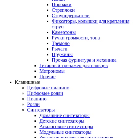
Порожки
Стреплоки
Струнодержатели
Фиксаторы, колышки для крепления
струн
Камертоны
Ручки громкости, тона
Тремоло
Рычаги
Пружины
Прочая фурнитура и механика
Гитарный тренажер для пальцев
Метрономы
Прочие
Клавишные
Цифровые пианино
Цифровые рояли
Пианино
Рояли
Синтезаторы
Домашние синтезаторы
Детские синтезаторы
Аналоговые синтезаторы
Модульные синтезаторы
Звуковые модули для синтезаторов