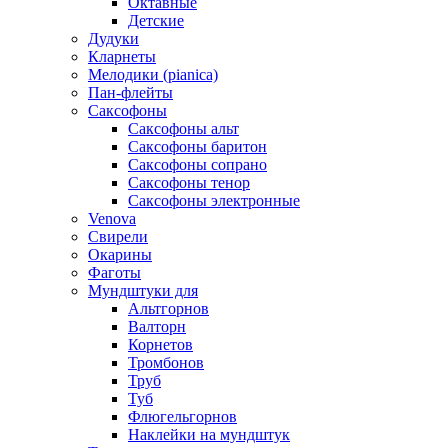
Октавные
Детские
Дудуки
Кларнеты
Мелодики (pianica)
Пан-флейты
Саксофоны
Саксофоны альт
Саксофоны баритон
Саксофоны сопрано
Саксофоны тенор
Саксофоны электронные
Venova
Свирели
Окарины
Фаготы
Мундштуки для
Альтгорнов
Валторн
Корнетов
Тромбонов
Труб
Туб
Флюгельгорнов
Наклейки на мундштук