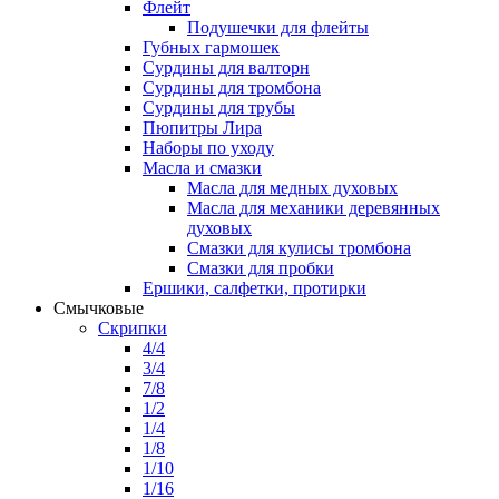
Флейт
Подушечки для флейты
Губных гармошек
Сурдины для валторн
Сурдины для тромбона
Сурдины для трубы
Пюпитры Лира
Наборы по уходу
Масла и смазки
Масла для медных духовых
Масла для механики деревянных
духовых
Смазки для кулисы тромбона
Смазки для пробки
Ершики, салфетки, протирки
Смычковые
Скрипки
4/4
3/4
7/8
1/2
1/4
1/8
1/10
1/16