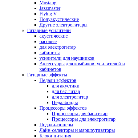
Mustang
Jazzmaster
Flying V
Полуакустические
Другие электрогитары
Гитарные усилители
акустические
басовые
для электрогитар
кабинеты
усилители для наушников
Аксессуары для комбиков, усилителей и
кабинетов
Гитарные эффекты
Педали эффектов
для акустики
для бас-гитар
для электрогитар
Педалборды
Процессоры эффектов
Процессоры для бас-гитар
Процессоры для электрогитар
Педали-тюнеры
Лайн-селекторы и маршрутизаторы
Блоки питания