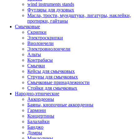
wind instruments stands
Футляры для духовых
Масла, трости, мундштуки, лигатуры, наклейки,
протирки, гайтаны
Смычковые
Скрипки
Электроскрипки
Виолончели
Электровиолончели
Альты
Контрабасы
Смычки
Кейсы для смычковых
Струны для смычковых
Смычковые принадлежности
Стойки для смычковых
Народно-этнические
Аккордеоны
Баяны, кнопочные аккордеоны
Гармони
Концертины
Балалайки
Банджо
Домры
Мандолины