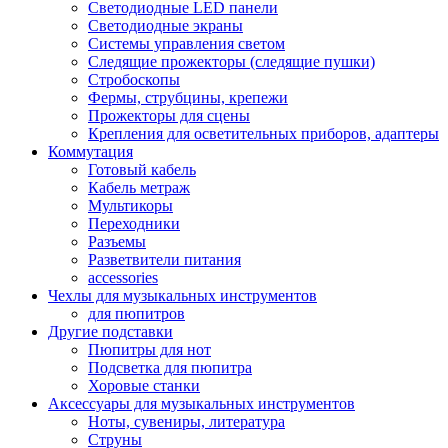
Светодиодные LED панели
Светодиодные экраны
Системы управления светом
Следящие прожекторы (следящие пушки)
Стробоскопы
Фермы, струбцины, крепежи
Прожекторы для сцены
Крепления для осветительных приборов, адаптеры
Коммутация
Готовый кабель
Кабель метраж
Мультикоры
Переходники
Разъемы
Разветвители питания
accessories
Чехлы для музыкальных инструментов
для пюпитров
Другие подставки
Пюпитры для нот
Подсветка для пюпитра
Хоровые станки
Аксессуары для музыкальных инструментов
Ноты, сувениры, литература
Струны