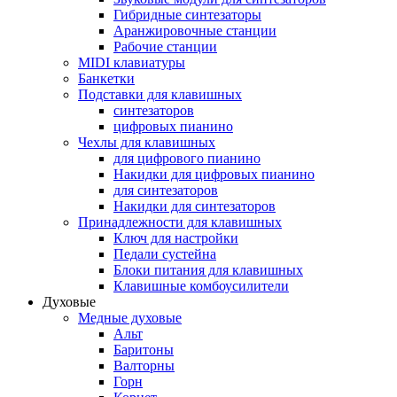
Гибридные синтезаторы
Аранжировочные станции
Рабочие станции
MIDI клавиатуры
Банкетки
Подставки для клавишных
синтезаторов
цифровых пианино
Чехлы для клавишных
для цифрового пианино
Накидки для цифровых пианино
для синтезаторов
Накидки для синтезаторов
Принадлежности для клавишных
Ключ для настройки
Педали сустейна
Блоки питания для клавишных
Клавишные комбоусилители
Духовые
Медные духовые
Альт
Баритоны
Валторны
Горн