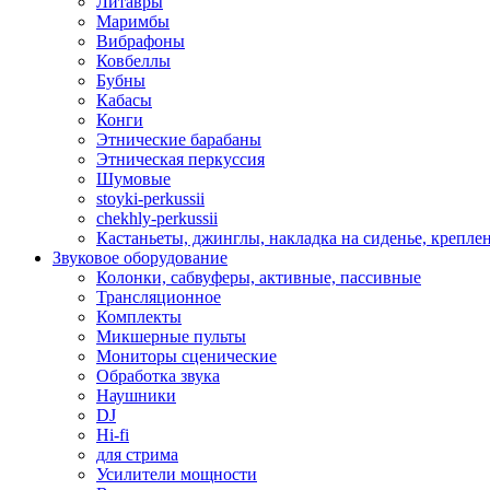
Литавры
Маримбы
Вибрафоны
Ковбеллы
Бубны
Кабасы
Конги
Этнические барабаны
Этническая перкуссия
Шумовые
stoyki-perkussii
chekhly-perkussii
Кастаньеты, джинглы, накладка на сиденье, крепл
Звуковое оборудование
Колонки, сабвуферы, активные, пассивные
Трансляционное
Комплекты
Микшерные пульты
Мониторы сценические
Обработка звука
Наушники
DJ
Hi-fi
для стрима
Усилители мощности