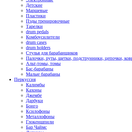
Детские
Маршевые
Пластики
Пэды тренировочные
Тарелки
drum pedals
Комбоусилители
drum cases
drum holders
Стулья для барабанщиков
Палочки, руты, щетки, подструнники, цепочки, ко
Альт-томы, томы
Бас-барабаны
Малые барабаны
Перкуссия
Калимбы
Кахоны
Джембе
Дарбуки
Бонго
Ксилофоны
Металлофоны
Глокеншпили
Бар Чаймс