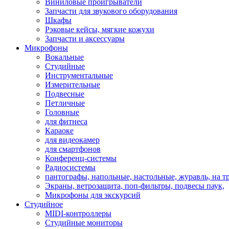
Виниловые проигрыватели
Запчасти для звукового оборудования
Шкафы
Рэковые кейсы, мягкие кожухи
Запчасти и аксессуары
Микрофоны
Вокальные
Студийные
Инструментальные
Измерительные
Подвесные
Петличные
Головные
для фитнеса
Караоке
для видеокамер
для смартфонов
Конференц-системы
Радиосистемы
пантографы, напольные, настольные, журавль, на т
Экраны, ветрозащита, поп-фильтры, подвесы паук,
Микрофоны для экскурсий
Студийное
MIDI-контроллеры
Студийные мониторы