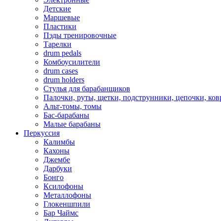
Детские
Маршевые
Пластики
Пэды тренировочные
Тарелки
drum pedals
Комбоусилители
drum cases
drum holders
Стулья для барабанщиков
Палочки, руты, щетки, подструнники, цепочки, ко
Альт-томы, томы
Бас-барабаны
Малые барабаны
Перкуссия
Калимбы
Кахоны
Джембе
Дарбуки
Бонго
Ксилофоны
Металлофоны
Глокеншпили
Бар Чаймс