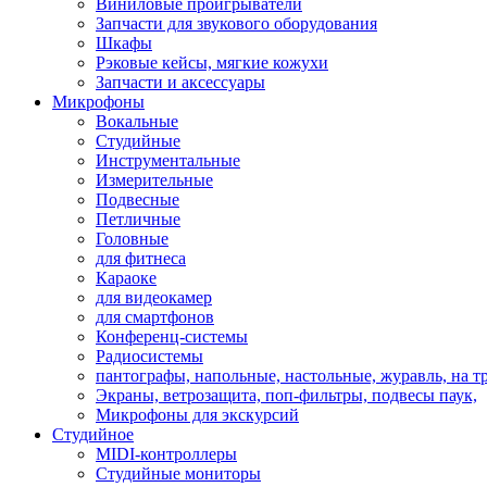
Виниловые проигрыватели
Запчасти для звукового оборудования
Шкафы
Рэковые кейсы, мягкие кожухи
Запчасти и аксессуары
Микрофоны
Вокальные
Студийные
Инструментальные
Измерительные
Подвесные
Петличные
Головные
для фитнеса
Караоке
для видеокамер
для смартфонов
Конференц-системы
Радиосистемы
пантографы, напольные, настольные, журавль, на т
Экраны, ветрозащита, поп-фильтры, подвесы паук,
Микрофоны для экскурсий
Студийное
MIDI-контроллеры
Студийные мониторы