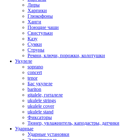
Лиры
Харпики
Глюкофоны
Ханги
Поющие чаши
Свистульки
Казу
Сумки
Струны
Ремни, ключи, порожки, колотушки
Укулеле
soprano
concert
tenor
Бас укулеле
bariton
gitalele, гиталеле
ukulele strings
ukulele cover
ukulele stand
Фиксаторы
Тюнер, увлажнитель, каподастры, датчики
Ударные
Ударные установки
Электронные