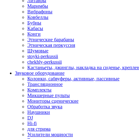
Литавры
Маримбы
Вибрафоны
Ковбеллы
Бубны
Кабасы
Конги
Этнические барабаны
Этническая перкуссия
Шумовые
stoyki-perkussii
chekhly-perkussii
Кастаньеты, джинглы, накладка на сиденье, крепл
Звуковое оборудование
Колонки, сабвуферы, активные, пассивные
Трансляционное
Комплекты
Микшерные пульты
Мониторы сценические
Обработка звука
Наушники
DJ
Hi-fi
для стрима
Усилители мощности