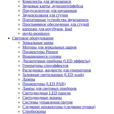
Комплекты для звукозаписи
Звуковые карты, аудиоинтерфейсы
Предусилители для наушников
Звукоизоляция для студии
Портативные устройства звукозаписи
Программное обеспечение для студий
крепежи для ноутбуков, Ipad
stoyki-monitorov
Световое оборудование
Зеркальные шары
Моторы для зеркальных шаров
Прожекторы Pinspot
Вращающиеся головы
Дискотечные приборы (LED эффекты)
Генераторы спецэффектов
Расходники, жидкости для генераторов
Заливные светильники (LED wash)
Лазеры
Прожекторы (LED PAR)
Лампы для световых приборов
Светодиодные LED панели
Светодиодные экраны
Системы управления светом
Следящие прожекторы (следящие пушки)
Стробоскопы