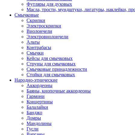
Футляры для духовых
Масла, трости, мундштуки, лигатуры, наклейки, пр
Смычковые
Скрипки
Электроскрипки
Виолончели
Электровиолончели
Альты
Контрабасы
Смычки
Кейсы для смычковых
Струны для смычковых
Смычковые принадлежности
Стойки для смычковых
Народно-этнические
Аккордеоны
Баяны, кнопочные аккордеоны
Гармони
Концертины
Балалайки
Банджо
Домры
Мандолины
Гусли
Варганы