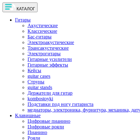
КАТАЛОГ
Гитары
Акустические
Классические
Бас-гитары
Электроакустические
Трансакустические
Электрогитары
Гитарные усилители
Гитарные эффекты
Кейсы
guitar cases
Струны
guitar stands
Держатели для гитар
kombostoyki
Подставки под ногу гитариста
медиаторы, электроника, фурнитура, механика, дат
Клавишные
Цифровые пианино
Цифровые рояли
Пианино
Рояли