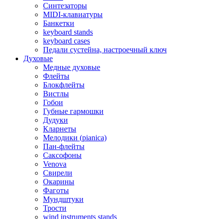
Синтезаторы
MIDI-клавиатуры
Банкетки
keyboard stands
keyboard cases
Педали сустейна, настроечный ключ
Духовые
Медные духовые
Флейты
Блокфлейты
Вистлы
Гобои
Губные гармошки
Дудуки
Кларнеты
Мелодики (pianica)
Пан-флейты
Саксофоны
Venova
Свирели
Окарины
Фаготы
Мундштуки
Трости
wind instruments stands