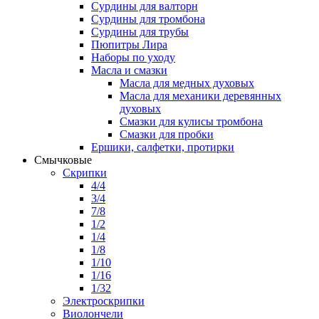
Сурдины для валторн
Сурдины для тромбона
Сурдины для трубы
Пюпитры Лира
Наборы по уходу
Масла и смазки
Масла для медных духовых
Масла для механики деревянных
духовых
Смазки для кулисы тромбона
Смазки для пробки
Ершики, салфетки, протирки
Смычковые
Скрипки
4/4
3/4
7/8
1/2
1/4
1/8
1/10
1/16
1/32
Электроскрипки
Виолончели