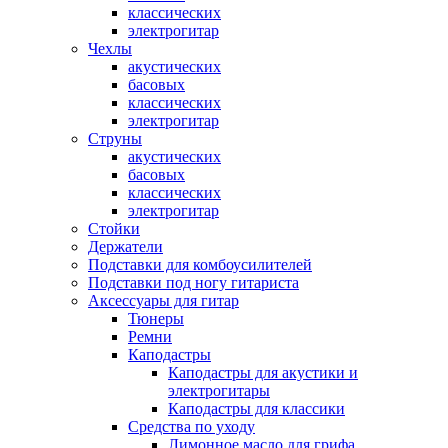
классических
электрогитар
Чехлы
акустических
басовых
классических
электрогитар
Струны
акустических
басовых
классических
электрогитар
Стойки
Держатели
Подставки для комбоусилителей
Подставки под ногу гитариста
Аксессуары для гитар
Тюнеры
Ремни
Каподастры
Каподастры для акустики и
электрогитары
Каподастры для классики
Средства по уходу
Лимонное масло для грифа