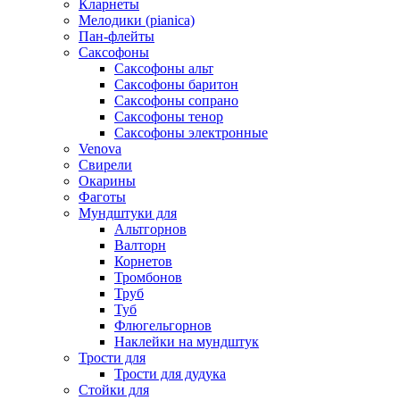
Кларнеты
Мелодики (pianica)
Пан-флейты
Саксофоны
Саксофоны альт
Саксофоны баритон
Саксофоны сопрано
Саксофоны тенор
Саксофоны электронные
Venova
Свирели
Окарины
Фаготы
Мундштуки для
Альтгорнов
Валторн
Корнетов
Тромбонов
Труб
Туб
Флюгельгорнов
Наклейки на мундштук
Трости для
Трости для дудука
Стойки для