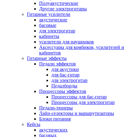
Полуакустические
Другие электрогитары
Гитарные усилители
акустические
басовые
для электрогитар
кабинеты
усилители для наушников
Аксессуары для комбиков, усилителей и
кабинетов
Гитарные эффекты
Педали эффектов
для акустики
для бас-гитар
для электрогитар
Педалборды
Процессоры эффектов
Процессоры для бас-гитар
Процессоры для электрогитар
Педали-тюнеры
Лайн-селекторы и маршрутизаторы
Блоки питания
Кейсы
акустических
басовых