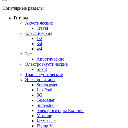
Популярные разделы
Гитары
Акустические
Travel
Классические
1/2
3/4
4/4
Бас
Акустические
Электроакустические
Silent
Трансакустические
Электрогитары
Stratocaster
Les Paul
SG
Telecaster
Superstrat
Электрогитары Explorer
Mustang
Jazzmaster
Flying V