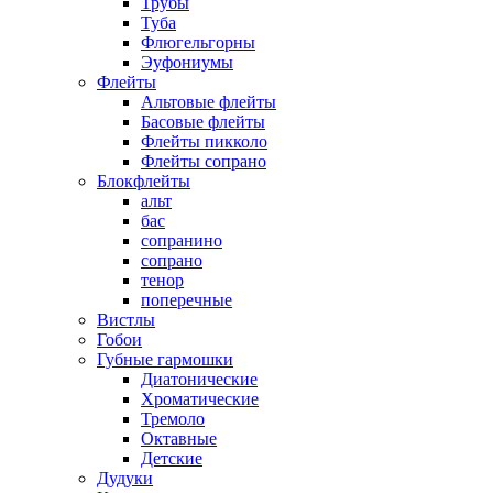
Трубы
Туба
Флюгельгорны
Эуфониумы
Флейты
Альтовые флейты
Басовые флейты
Флейты пикколо
Флейты сопрано
Блокфлейты
альт
бас
сопранино
сопрано
тенор
поперечные
Вистлы
Гобои
Губные гармошки
Диатонические
Хроматические
Тремоло
Октавные
Детские
Дудуки