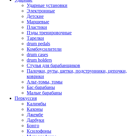
Ударные установки
Электронные
Детские
Маршевые
Пластики
Пэды тренировочные
Тарелки
drum pedals
Комбоусилители
drum cases
drum holders
Стулья для барабанщиков
Палочки, руты, щетки, подструнники, цепочки,
коврики
Альт-томы, томы
Бас-барабаны
Малые барабаны
Перкуссия
Калимбы
Кахоны
Джембе
Дарбуки
Бонго
Ксилофоны