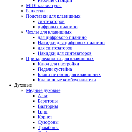
Рабочие станции
MIDI клавиатуры
Банкетки
Подставки для клавишных
синтезаторов
цифровых пианино
Чехлы для клавишных
для цифрового пианино
Накидки для цифровых пианино
для синтезаторов
Накидки для синтезаторов
Принадлежности для клавишных
Ключ для настройки
Педали сустейна
Блоки питания для клавишных
Клавишные комбоусилители
Духовые
Медные духовые
Альт
Баритоны
Валторны
Горн
Корнет
Сузофоны
Тромбоны