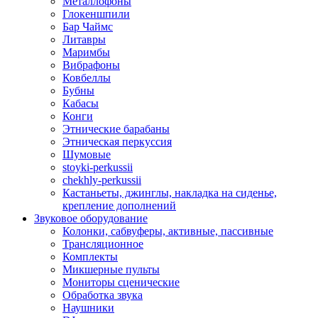
Металлофоны
Глокеншпили
Бар Чаймс
Литавры
Маримбы
Вибрафоны
Ковбеллы
Бубны
Кабасы
Конги
Этнические барабаны
Этническая перкуссия
Шумовые
stoyki-perkussii
chekhly-perkussii
Кастаньеты, джинглы, накладка на сиденье,
крепление дополнений
Звуковое оборудование
Колонки, сабвуферы, активные, пассивные
Трансляционное
Комплекты
Микшерные пульты
Мониторы сценические
Обработка звука
Наушники