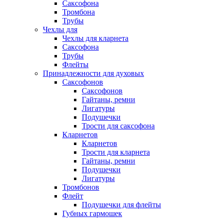
Саксофона
Тромбона
Трубы
Чехлы для
Чехлы для кларнета
Саксофона
Трубы
Флейты
Принадлежности для духовых
Саксофонов
Саксофонов
Гайтаны, ремни
Лигатуры
Подушечки
Трости для саксофона
Кларнетов
Кларнетов
Трости для кларнета
Гайтаны, ремни
Подушечки
Лигатуры
Тромбонов
Флейт
Подушечки для флейты
Губных гармошек