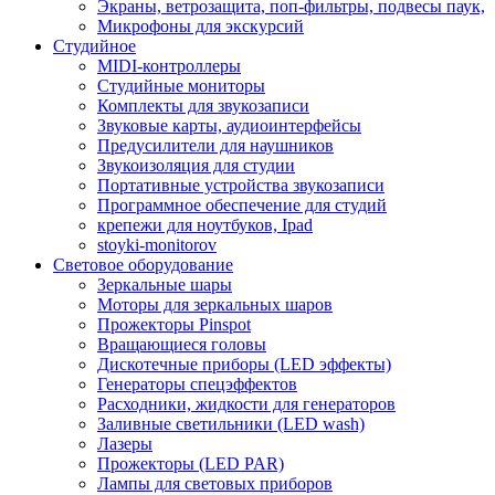
Экраны, ветрозащита, поп-фильтры, подвесы паук,
Микрофоны для экскурсий
Студийное
MIDI-контроллеры
Студийные мониторы
Комплекты для звукозаписи
Звуковые карты, аудиоинтерфейсы
Предусилители для наушников
Звукоизоляция для студии
Портативные устройства звукозаписи
Программное обеспечение для студий
крепежи для ноутбуков, Ipad
stoyki-monitorov
Световое оборудование
Зеркальные шары
Моторы для зеркальных шаров
Прожекторы Pinspot
Вращающиеся головы
Дискотечные приборы (LED эффекты)
Генераторы спецэффектов
Расходники, жидкости для генераторов
Заливные светильники (LED wash)
Лазеры
Прожекторы (LED PAR)
Лампы для световых приборов