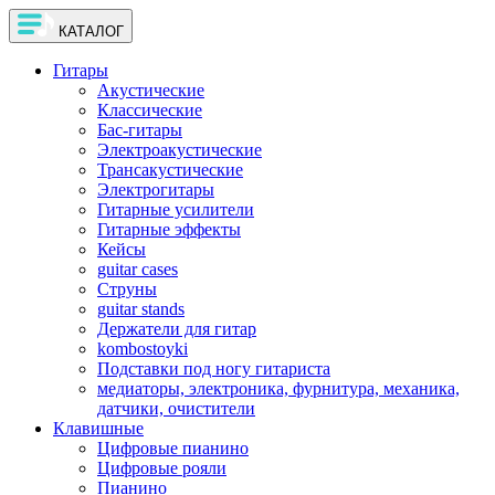
КАТАЛОГ
Гитары
Акустические
Классические
Бас-гитары
Электроакустические
Трансакустические
Электрогитары
Гитарные усилители
Гитарные эффекты
Кейсы
guitar cases
Струны
guitar stands
Держатели для гитар
kombostoyki
Подставки под ногу гитариста
медиаторы, электроника, фурнитура, механика,
датчики, очистители
Клавишные
Цифровые пианино
Цифровые рояли
Пианино