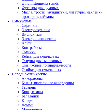
wind instruments stands
Футляры для духовых
Масла, трости, мундштуки, лигатуры, наклейки,
протирки, гайтаны
Смычковые
Скрипки
Электроскрипки
Виолончели
Электровиолончели
Альты
Контрабасы
Смычки
Кейсы для смычковых
Струны для смычковых
Смычковые принадлежности
Стойки для смычковых
Народно-этнические
Аккордеоны
Баяны, кнопочные аккордеоны
Гармони
Концертины
Балалайки
Банджо
Домры
Мандолины