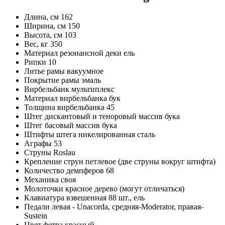
Длина, см 162
Ширина, см 150
Высота, см 103
Вес, кг 350
Материал резонансной деки ель
Рипки 10
Литье рамы вакуумное
Покрытие рамы эмаль
Вирбельбанк мультиплекс
Материал вирбельбанка бук
Толщина вирбельбанка 45
Штег дискантовый и теноровый массив бука
Штег басовый массив бука
Штифты штега никелированная сталь
Аграфы 53
Струны Roslau
Крепление струн петлевое (две струны вокруг штифта)
Количество демпферов 68
Механика своя
Молоточки красное дерево (могут отличаться)
Клавиатура взвешенная 88 шт., ель
Педали левая - Unacorda, средняя-Moderator, правая-
Sustein
Цвет фетра красный