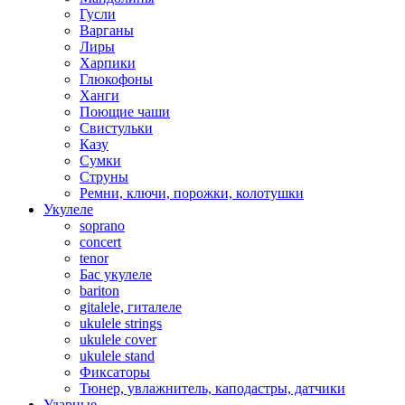
Гусли
Варганы
Лиры
Харпики
Глюкофоны
Ханги
Поющие чаши
Свистульки
Казу
Сумки
Струны
Ремни, ключи, порожки, колотушки
Укулеле
soprano
concert
tenor
Бас укулеле
bariton
gitalele, гиталеле
ukulele strings
ukulele cover
ukulele stand
Фиксаторы
Тюнер, увлажнитель, каподастры, датчики
Ударные