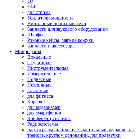
DJ
Hi-fi
для стрима
Усилители мощности
Виниловые проигрыватели
Запчасти для звукового оборудования
Шкафы
Рэковые кейсы, мягкие кожухи
Запчасти и аксессуары
Микрофоны
Вокальные
Студийные
Инструментальные
Измерительные
Подвесные
Петличные
Головные
для фитнеса
Караоке
для видеокамер
для смартфонов
Конференц-системы
Радиосистемы
пантографы, напольные, настольные, журавль, на
треноге, круглом основании, для подзвучки