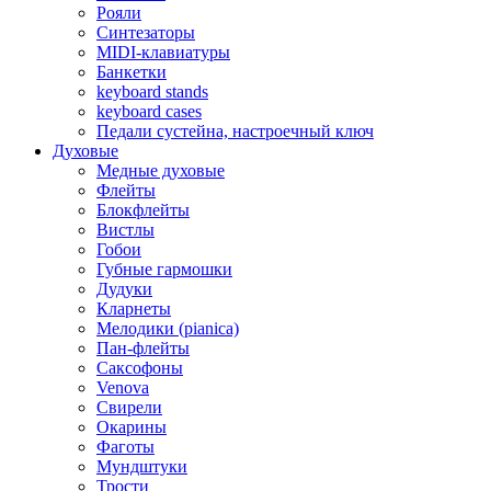
Рояли
Синтезаторы
MIDI-клавиатуры
Банкетки
keyboard stands
keyboard cases
Педали сустейна, настроечный ключ
Духовые
Медные духовые
Флейты
Блокфлейты
Вистлы
Гобои
Губные гармошки
Дудуки
Кларнеты
Мелодики (pianica)
Пан-флейты
Саксофоны
Venova
Свирели
Окарины
Фаготы
Мундштуки
Трости