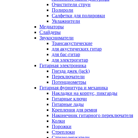
Очистители струн
Полироли
Салфетки для полировки
Увлажнители
Медиаторы
Слайдеры
Звукосниматели
Трансакустические
для акустических гитар
для бас-гитар
для электрогитар
Гитарная электроника
Гнезда джек (jack)
Переключатели
Потенциометры
Гитарная фурнитура и механика
Накладки на корпус, пикгарды
Гитарные ключи
Гитарные лады
Крепления для ремня
Наконечник гитарного переключателя
Колки
Порожки
Стреплоки
Струнодержатели