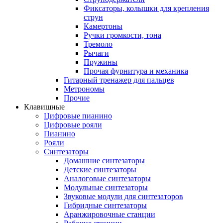
Фиксаторы, колышки для крепления
струн
Камертоны
Ручки громкости, тона
Тремоло
Рычаги
Пружины
Прочая фурнитура и механика
Гитарный тренажер для пальцев
Метрономы
Прочие
Клавишные
Цифровые пианино
Цифровые рояли
Пианино
Рояли
Синтезаторы
Домашние синтезаторы
Детские синтезаторы
Аналоговые синтезаторы
Модульные синтезаторы
Звуковые модули для синтезаторов
Гибридные синтезаторы
Аранжировочные станции