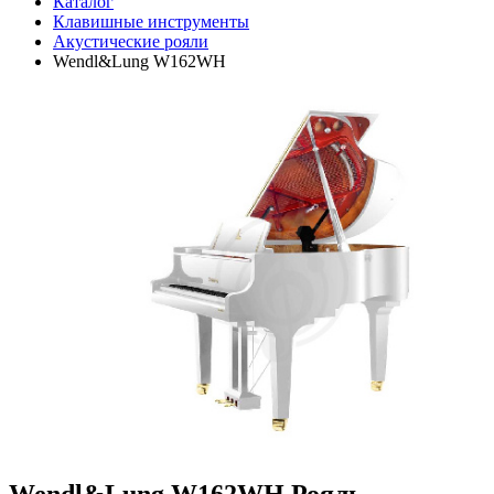
Каталог
Клавишные инструменты
Акустические рояли
Wendl&Lung W162WH
Wendl&Lung W162WH Рояль