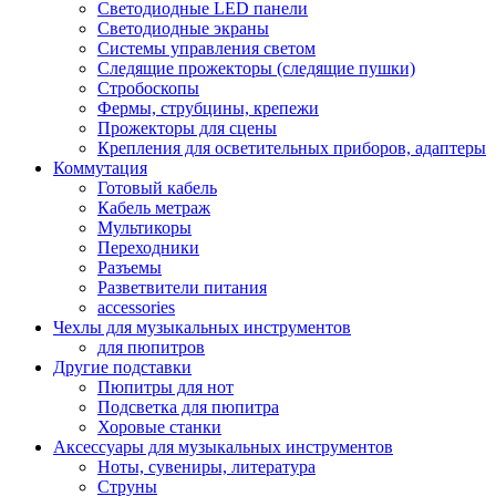
Светодиодные LED панели
Светодиодные экраны
Системы управления светом
Следящие прожекторы (следящие пушки)
Стробоскопы
Фермы, струбцины, крепежи
Прожекторы для сцены
Крепления для осветительных приборов, адаптеры
Коммутация
Готовый кабель
Кабель метраж
Мультикоры
Переходники
Разъемы
Разветвители питания
accessories
Чехлы для музыкальных инструментов
для пюпитров
Другие подставки
Пюпитры для нот
Подсветка для пюпитра
Хоровые станки
Аксессуары для музыкальных инструментов
Ноты, сувениры, литература
Струны