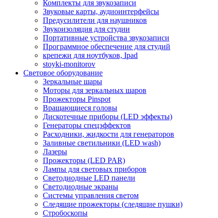
Комплекты для звукозаписи
Звуковые карты, аудиоинтерфейсы
Предусилители для наушников
Звукоизоляция для студии
Портативные устройства звукозаписи
Программное обеспечение для студий
крепежи для ноутбуков, Ipad
stoyki-monitorov
Световое оборудование
Зеркальные шары
Моторы для зеркальных шаров
Прожекторы Pinspot
Вращающиеся головы
Дискотечные приборы (LED эффекты)
Генераторы спецэффектов
Расходники, жидкости для генераторов
Заливные светильники (LED wash)
Лазеры
Прожекторы (LED PAR)
Лампы для световых приборов
Светодиодные LED панели
Светодиодные экраны
Системы управления светом
Следящие прожекторы (следящие пушки)
Стробоскопы