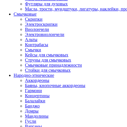
Футляры для духовых
Масла, трости, мундштуки, лигатуры, наклейки, пр
Смычковые
Скрипки
Электроскрипки
Виолончели
Электровиолончели
Альты
Контрабасы
Смычки
Кейсы для смычковых
Струны для смычковых
Смычковые принадлежности
Стойки для смычковых
Народно-этнические
Аккордеоны
Баяны, кнопочные аккордеоны
Гармони
Концертины
Балалайки
Банджо
Домры
Мандолины
Гусли
Варганы