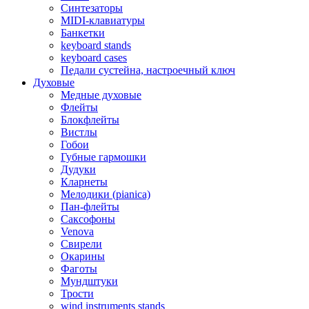
Синтезаторы
MIDI-клавиатуры
Банкетки
keyboard stands
keyboard cases
Педали сустейна, настроечный ключ
Духовые
Медные духовые
Флейты
Блокфлейты
Вистлы
Гобои
Губные гармошки
Дудуки
Кларнеты
Мелодики (pianica)
Пан-флейты
Саксофоны
Venova
Свирели
Окарины
Фаготы
Мундштуки
Трости
wind instruments stands