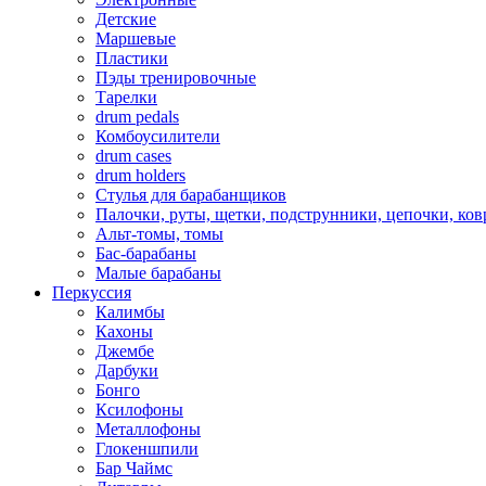
Детские
Маршевые
Пластики
Пэды тренировочные
Тарелки
drum pedals
Комбоусилители
drum cases
drum holders
Стулья для барабанщиков
Палочки, руты, щетки, подструнники, цепочки, ко
Альт-томы, томы
Бас-барабаны
Малые барабаны
Перкуссия
Калимбы
Кахоны
Джембе
Дарбуки
Бонго
Ксилофоны
Металлофоны
Глокеншпили
Бар Чаймс