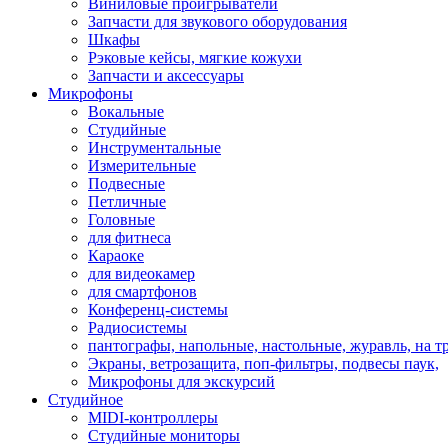
Виниловые проигрыватели
Запчасти для звукового оборудования
Шкафы
Рэковые кейсы, мягкие кожухи
Запчасти и аксессуары
Микрофоны
Вокальные
Студийные
Инструментальные
Измерительные
Подвесные
Петличные
Головные
для фитнеса
Караоке
для видеокамер
для смартфонов
Конференц-системы
Радиосистемы
пантографы, напольные, настольные, журавль, на т
Экраны, ветрозащита, поп-фильтры, подвесы паук,
Микрофоны для экскурсий
Студийное
MIDI-контроллеры
Студийные мониторы