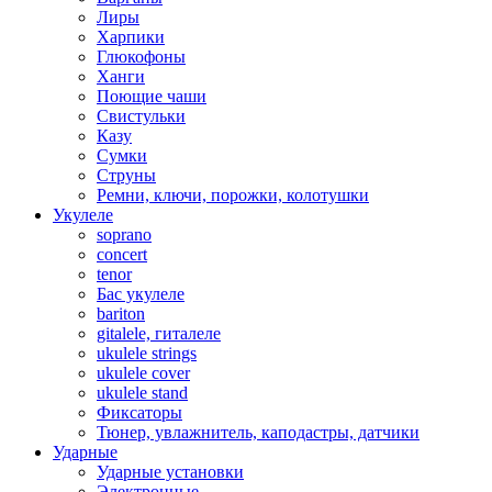
Лиры
Харпики
Глюкофоны
Ханги
Поющие чаши
Свистульки
Казу
Сумки
Струны
Ремни, ключи, порожки, колотушки
Укулеле
soprano
concert
tenor
Бас укулеле
bariton
gitalele, гиталеле
ukulele strings
ukulele cover
ukulele stand
Фиксаторы
Тюнер, увлажнитель, каподастры, датчики
Ударные
Ударные установки
Электронные