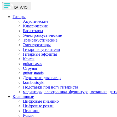
КАТАЛОГ
Гитары
Акустические
Классические
Бас-гитары
Электроакустические
Трансакустические
Электрогитары
Гитарные усилители
Гитарные эффекты
Кейсы
guitar cases
Струны
guitar stands
Держатели для гитар
kombostoyki
Подставки под ногу гитариста
медиаторы, электроника, фурнитура, механика, дат
Клавишные
Цифровые пианино
Цифровые рояли
Пианино
Рояли