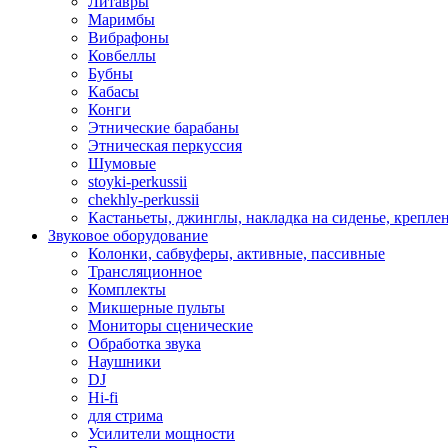
Литавры
Маримбы
Вибрафоны
Ковбеллы
Бубны
Кабасы
Конги
Этнические барабаны
Этническая перкуссия
Шумовые
stoyki-perkussii
chekhly-perkussii
Кастаньеты, джинглы, накладка на сиденье, крепл
Звуковое оборудование
Колонки, сабвуферы, активные, пассивные
Трансляционное
Комплекты
Микшерные пульты
Мониторы сценические
Обработка звука
Наушники
DJ
Hi-fi
для стрима
Усилители мощности