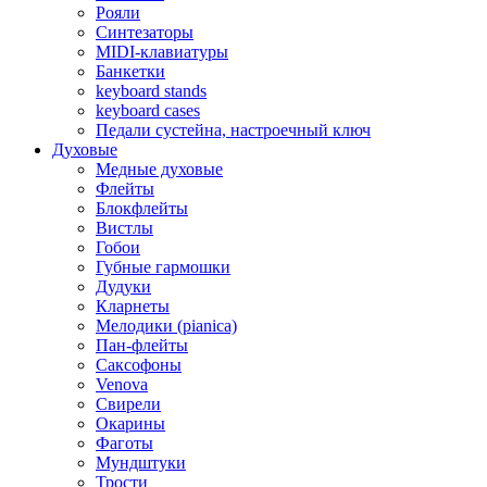
Рояли
Синтезаторы
MIDI-клавиатуры
Банкетки
keyboard stands
keyboard cases
Педали сустейна, настроечный ключ
Духовые
Медные духовые
Флейты
Блокфлейты
Вистлы
Гобои
Губные гармошки
Дудуки
Кларнеты
Мелодики (pianica)
Пан-флейты
Саксофоны
Venova
Свирели
Окарины
Фаготы
Мундштуки
Трости