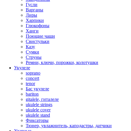
Гусли
Варганы
Лиры
Харпики
Глюкофоны
Ханги
Поющие чаши
Свистульки
Казу
Сумки
Струны
Ремни, ключи, порожки, колотушки
Укулеле
soprano
concert
tenor
Бас укулеле
bariton
gitalele, гиталеле
ukulele strings
ukulele cover
ukulele stand
Фиксаторы
Тюнер, увлажнитель, каподастры, датчики
Ударные