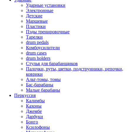
Ударные установки
Электронные
Детские
Маршевые
Пластики
Пэды тренировочные
Тарелки
drum pedals
Комбоусилители
drum cases
drum holders
Стулья для барабанщиков
Палочки, руты, щетки, подструнники, цепочки,
коврики
Альт-томы, томы
Бас-барабаны
Малые барабаны
Перкуссия
Калимбы
Кахоны
Джембе
Дарбуки
Бонго
Ксилофоны