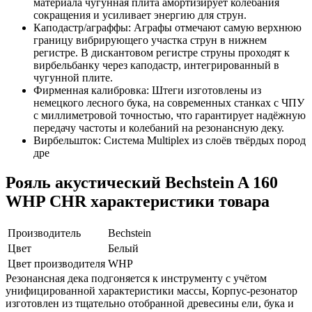
материала чугунная плита амортизирует колебания
сокращения и усиливает энергию для струн.
Каподастр/аграффы: Аграфы отмечают самую верхнюю
границу вибрирующего участка струн в нижнем
регистре. В дискантовом регистре струны проходят к
вирбельбанку через каподастр, интегрированный в
чугунной плите.
Фирменная калибровка: Штеги изготовлены из
немецкого лесного бука, на современных станках с ЧПУ
с миллиметровой точностью, что гарантирует надёжную
передачу частоты и колебаний на резонансную деку.
Вирбельшток: Система Multiplex из слоёв твёрдых пород
дре
Рояль акустический Bechstein A 160
WHP CHR характеристики товара
Производитель
Bechstein
Цвет
Белый
Цвет производителя
WHP
Резонансная дека подгоняется к инструменту с учётом
унифицированной характеристики массы, Корпус-резонатор
изготовлен из тщательно отобранной древесины ели, бука и