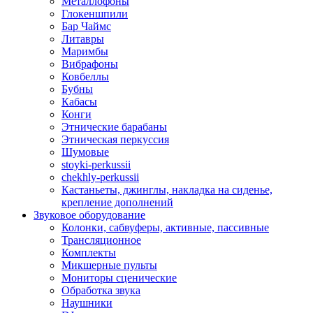
Металлофоны
Глокеншпили
Бар Чаймс
Литавры
Маримбы
Вибрафоны
Ковбеллы
Бубны
Кабасы
Конги
Этнические барабаны
Этническая перкуссия
Шумовые
stoyki-perkussii
chekhly-perkussii
Кастаньеты, джинглы, накладка на сиденье,
крепление дополнений
Звуковое оборудование
Колонки, сабвуферы, активные, пассивные
Трансляционное
Комплекты
Микшерные пульты
Мониторы сценические
Обработка звука
Наушники