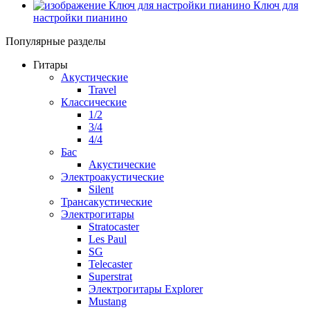
Ключ для
настройки пианино
Популярные разделы
Гитары
Акустические
Travel
Классические
1/2
3/4
4/4
Бас
Акустические
Электроакустические
Silent
Трансакустические
Электрогитары
Stratocaster
Les Paul
SG
Telecaster
Superstrat
Электрогитары Explorer
Mustang