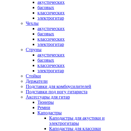
акустических
басовых
классических
электрогитар
Чехлы
акустических
басовых
классических
электрогитар
Струны
акустических
басовых
классических
электрогитар
Стойки
Держатели
Подставки для комбоусилителей
Подставки под ногу гитариста
Аксессуары для гитар
Тюнеры
Ремни
Каподастры
Каподастры для акустики и
электрогитары
Каподастры для классики