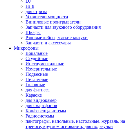
DJ
Hi-fi
для стрима
Усилители мощности
Виниловые проигрыватели
Запчасти для звукового оборудования
Шкафы
Рэковые кейсы, мягкие кожухи
Запчасти и аксессуары
Микрофоны
Вокальные
Студийные
Инструментальные
Измерительные
Подвесные
Петличные
Головные
для фитнеса
Караоке
для видеокамер
для смартфонов
Конференц-системы
Радиосистемы
пантографы, напольные, настольные, журавль, на
треноге, круглом основании, для подзвучки