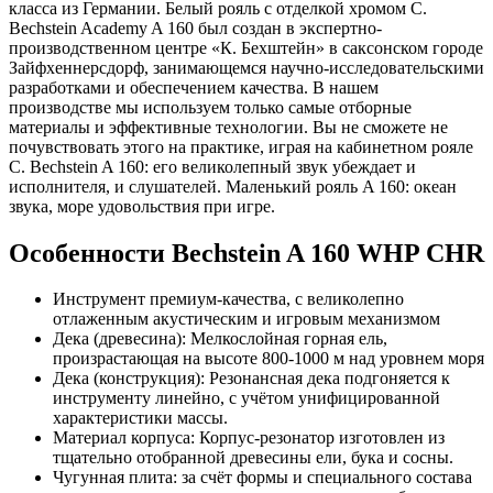
класса из Германии. Белый рояль с отделкой хромом C.
Bechstein Academy A 160 был создан в экспертно-
производственном центре «К. Бехштейн» в саксонском городе
Зайфхеннерсдорф, занимающемся научно-исследовательскими
разработками и обеспечением качества. В нашем
производстве мы используем только самые отборные
материалы и эффективные технологии. Вы не сможете не
почувствовать этого на практике, играя на кабинетном рояле
C. Bechstein A 160: его великолепный звук убеждает и
исполнителя, и слушателей. Маленький рояль A 160: океан
звука, море удовольствия при игре.
Особенности Bechstein A 160 WHP CHR
Инструмент премиум-качества, с великолепно
отлаженным акустическим и игровым механизмом
Дека (древесина): Мелкослойная горная ель,
произрастающая на высоте 800-1000 м над уровнем моря
Дека (конструкция): Резонансная дека подгоняется к
инструменту линейно, с учётом унифицированной
характеристики массы.
Материал корпуса: Корпус-резонатор изготовлен из
тщательно отобранной древесины ели, бука и сосны.
Чугунная плита: за счёт формы и специального состава