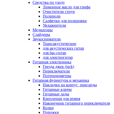
Средства по уходу
Лимонное масло для грифа
Очистители струн
Полироли
Салфетки для полировки
Увлажнители
Медиаторы
Слайдеры
Звукосниматели
Трансакустические
для акустических гитар
для бас-гитар
для электрогитар
Гитарная электроника
Гнезда джек (jack)
Переключатели
Потенциометры
Гитарная фурнитура и механика
Накладки на корпус, пикгарды
Гитарные ключи
Гитарные лады
Крепления для ремня
Наконечник гитарного переключателя
Колки
Порожки