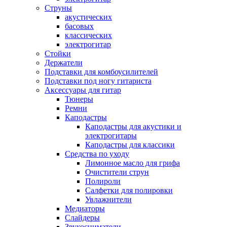
Струны
акустических
басовых
классических
электрогитар
Стойки
Держатели
Подставки для комбоусилителей
Подставки под ногу гитариста
Аксессуары для гитар
Тюнеры
Ремни
Каподастры
Каподастры для акустики и
электрогитары
Каподастры для классики
Средства по уходу
Лимонное масло для грифа
Очистители струн
Полироли
Салфетки для полировки
Увлажнители
Медиаторы
Слайдеры
Звукосниматели