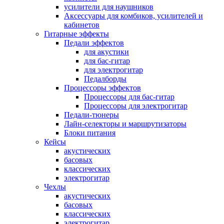
усилители для наушников
Аксессуары для комбиков, усилителей и
кабинетов
Гитарные эффекты
Педали эффектов
для акустики
для бас-гитар
для электрогитар
Педалборды
Процессоры эффектов
Процессоры для бас-гитар
Процессоры для электрогитар
Педали-тюнеры
Лайн-селекторы и маршрутизаторы
Блоки питания
Кейсы
акустических
басовых
классических
электрогитар
Чехлы
акустических
басовых
классических
электрогитар