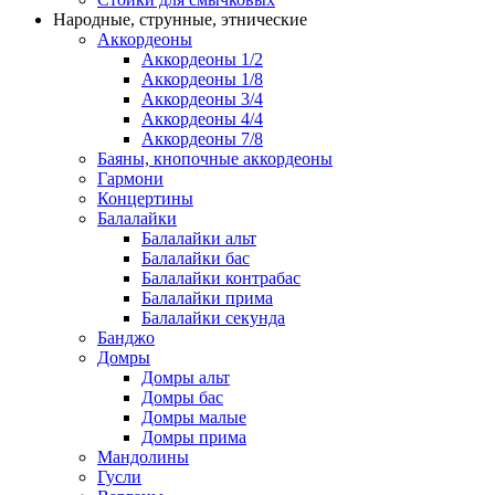
Народные, струнные, этнические
Аккордеоны
Аккордеоны 1/2
Аккордеоны 1/8
Аккордеоны 3/4
Аккордеоны 4/4
Аккордеоны 7/8
Баяны, кнопочные аккордеоны
Гармони
Концертины
Балалайки
Балалайки альт
Балалайки бас
Балалайки контрабас
Балалайки прима
Балалайки секунда
Банджо
Домры
Домры альт
Домры бас
Домры малые
Домры прима
Мандолины
Гусли