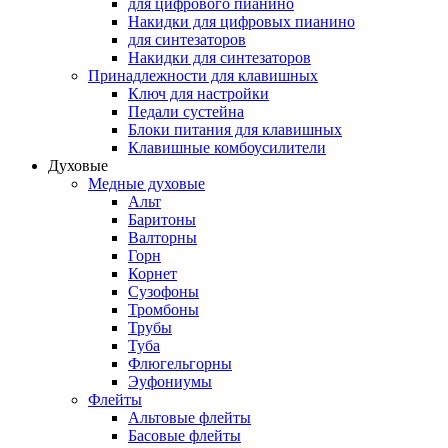
для цифрового пианино
Накидки для цифровых пианино
для синтезаторов
Накидки для синтезаторов
Принадлежности для клавишных
Ключ для настройки
Педали сустейна
Блоки питания для клавишных
Клавишные комбоусилители
Духовые
Медные духовые
Альт
Баритоны
Валторны
Горн
Корнет
Сузофоны
Тромбоны
Трубы
Туба
Флюгельгорны
Эуфониумы
Флейты
Альтовые флейты
Басовые флейты