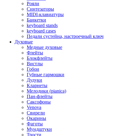
Рояли
Синтезаторы
MIDI-клавиатуры
Банкетки
keyboard stands
keyboard cases
Педали сустейна, настроечный ключ
Духовые
Медные духовые
Флейты
Блокфлейты
Вистлы
Гобои
Губные гармошки
Дудуки
Кларнеты
Мелодики (pianica)
Пан-флейты
Саксофоны
Venova
Свирели
Окарины
Фаготы
Мундштуки
Трости