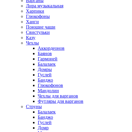
Варганы
Лира музыкальная
Харпики
Глюкофоны
Ханги
Поющие чаши
Свистульки
Казу
Чехлы
Аккордеонов
Баянов
Гармоней
Балалаек
Домры
Гуслей
Банджо
Глюкофонов
Мандолин
Чехлы для варганов
Футляры для варганов
Струны
Балалаек
Банджо
Гуслей
Домр