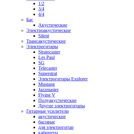
1/2
3/4
4/4
Бас
Акустические
Электроакустические
Silent
Трансакустические
Электрогитары
Stratocaster
Les Paul
SG
Telecaster
Superstrat
Электрогитары Explorer
Mustang
Jazzmaster
Flying V
Полуакустические
Другие электрогитары
Гитарные усилители
акустические
басовые
для электрогитар
кабинеты