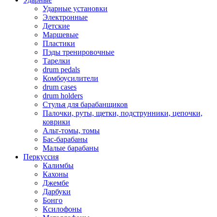
Ударные установки
Электронные
Детские
Маршевые
Пластики
Пэды тренировочные
Тарелки
drum pedals
Комбоусилители
drum cases
drum holders
Стулья для барабанщиков
Палочки, руты, щетки, подструнники, цепочки,
коврики
Альт-томы, томы
Бас-барабаны
Малые барабаны
Перкуссия
Калимбы
Кахоны
Джембе
Дарбуки
Бонго
Ксилофоны