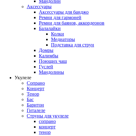
Мандолин
Аксессуары
Аксессуары для банджо
Ремни для гармоней
Ремни для баянов, аккордеонов
Балалайки
Колки
Медиаторы
Подставка для струн
Домры
Калимбы
Поющих чаш
Гуслей
Мандолины
Укулеле
Сопрано
Концерт
Тенор
Бас
Баритон
Гиталеле
Струны для укулеле
сопрано
концерт
тенор