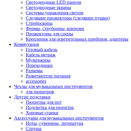
Светодиодные LED панели
Светодиодные экраны
Системы управления светом
Следящие прожекторы (следящие пушки)
Стробоскопы
Фермы, струбцины, крепежи
Прожекторы для сцены
Крепления для осветительных приборов, адаптеры
Коммутация
Готовый кабель
Кабель метраж
Мультикоры
Переходники
Разъемы
Разветвители питания
accessories
Чехлы для музыкальных инструментов
для пюпитров
Другие подставки
Пюпитры для нот
Подсветка для пюпитра
Хоровые станки
Аксессуары для музыкальных инструментов
Ноты, сувениры, литература
Струны