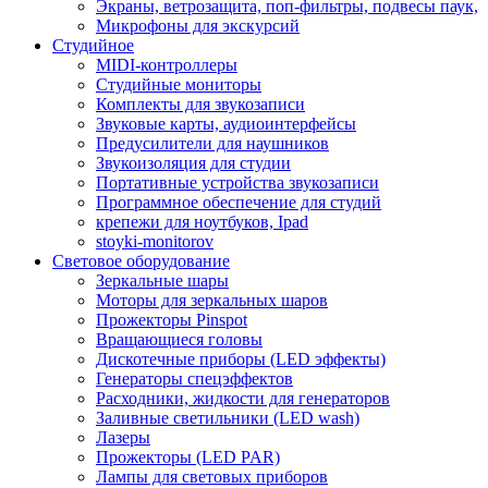
Экраны, ветрозащита, поп-фильтры, подвесы паук,
Микрофоны для экскурсий
Студийное
MIDI-контроллеры
Студийные мониторы
Комплекты для звукозаписи
Звуковые карты, аудиоинтерфейсы
Предусилители для наушников
Звукоизоляция для студии
Портативные устройства звукозаписи
Программное обеспечение для студий
крепежи для ноутбуков, Ipad
stoyki-monitorov
Световое оборудование
Зеркальные шары
Моторы для зеркальных шаров
Прожекторы Pinspot
Вращающиеся головы
Дискотечные приборы (LED эффекты)
Генераторы спецэффектов
Расходники, жидкости для генераторов
Заливные светильники (LED wash)
Лазеры
Прожекторы (LED PAR)
Лампы для световых приборов