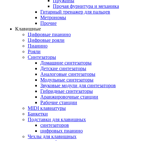
Пружины
Прочая фурнитура и механика
Гитарный тренажер для пальцев
Метрономы
Прочие
Клавишные
Цифровые пианино
Цифровые рояли
Пианино
Рояли
Синтезаторы
Домашние синтезаторы
Детские синтезаторы
Аналоговые синтезаторы
Модульные синтезаторы
Звуковые модули для синтезаторов
Гибридные синтезаторы
Аранжировочные станции
Рабочие станции
MIDI клавиатуры
Банкетки
Подставки для клавишных
синтезаторов
цифровых пианино
Чехлы для клавишных