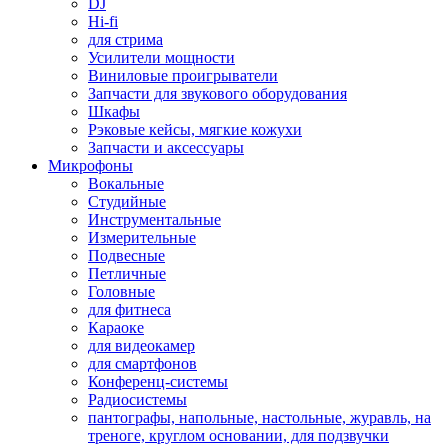
DJ
Hi-fi
для стрима
Усилители мощности
Виниловые проигрыватели
Запчасти для звукового оборудования
Шкафы
Рэковые кейсы, мягкие кожухи
Запчасти и аксессуары
Микрофоны
Вокальные
Студийные
Инструментальные
Измерительные
Подвесные
Петличные
Головные
для фитнеса
Караоке
для видеокамер
для смартфонов
Конференц-системы
Радиосистемы
пантографы, напольные, настольные, журавль, на
треноге, круглом основании, для подзвучки