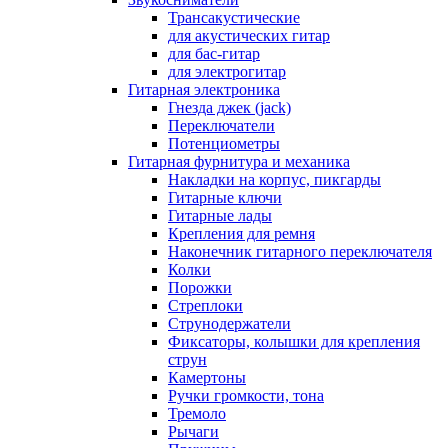
Трансакустические
для акустических гитар
для бас-гитар
для электрогитар
Гитарная электроника
Гнезда джек (jack)
Переключатели
Потенциометры
Гитарная фурнитура и механика
Накладки на корпус, пикгарды
Гитарные ключи
Гитарные лады
Крепления для ремня
Наконечник гитарного переключателя
Колки
Порожки
Стреплоки
Струнодержатели
Фиксаторы, колышки для крепления
струн
Камертоны
Ручки громкости, тона
Тремоло
Рычаги