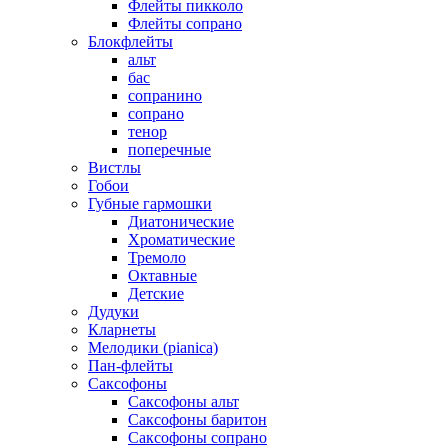
Флейты пикколо
Флейты сопрано
Блокфлейты
альт
бас
сопранино
сопрано
тенор
поперечные
Вистлы
Гобои
Губные гармошки
Диатонические
Хроматические
Тремоло
Октавные
Детские
Дудуки
Кларнеты
Мелодики (pianica)
Пан-флейты
Саксофоны
Саксофоны альт
Саксофоны баритон
Саксофоны сопрано