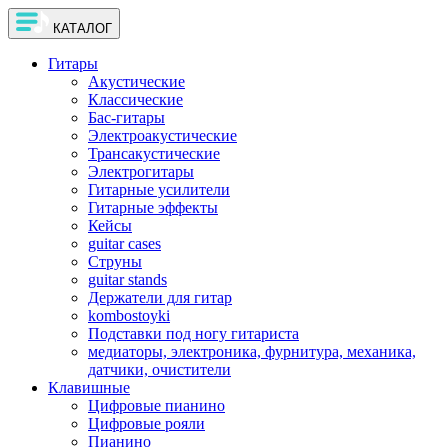
КАТАЛОГ
Гитары
Акустические
Классические
Бас-гитары
Электроакустические
Трансакустические
Электрогитары
Гитарные усилители
Гитарные эффекты
Кейсы
guitar cases
Струны
guitar stands
Держатели для гитар
kombostoyki
Подставки под ногу гитариста
медиаторы, электроника, фурнитура, механика,
датчики, очистители
Клавишные
Цифровые пианино
Цифровые рояли
Пианино