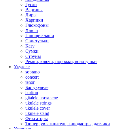
Гусли
Варганы
Лиры
Харпики
Глюкофоны
Ханги
Поющие чаши
Свистульки
Казу
Сумки
Струны
Ремни, ключи, порожки, колотушки
Укулеле
soprano
concert
tenor
Бас укулеле
bariton
gitalele, гиталеле
ukulele strings
ukulele cover
ukulele stand
Фиксаторы
Тюнер, увлажнитель, каподастры, датчики
Ударные