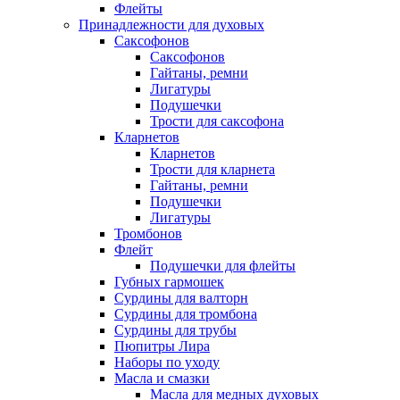
Флейты
Принадлежности для духовых
Саксофонов
Саксофонов
Гайтаны, ремни
Лигатуры
Подушечки
Трости для саксофона
Кларнетов
Кларнетов
Трости для кларнета
Гайтаны, ремни
Подушечки
Лигатуры
Тромбонов
Флейт
Подушечки для флейты
Губных гармошек
Сурдины для валторн
Сурдины для тромбона
Сурдины для трубы
Пюпитры Лира
Наборы по уходу
Масла и смазки
Масла для медных духовых