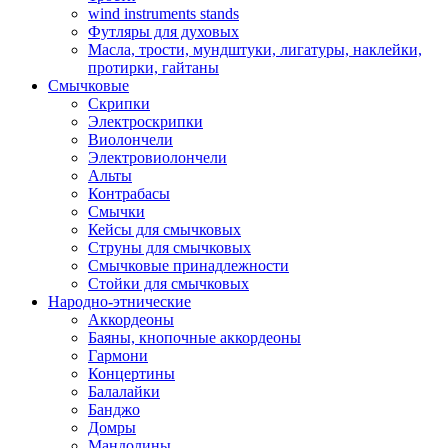
wind instruments stands
Футляры для духовых
Масла, трости, мундштуки, лигатуры, наклейки,
протирки, гайтаны
Смычковые
Скрипки
Электроскрипки
Виолончели
Электровиолончели
Альты
Контрабасы
Смычки
Кейсы для смычковых
Струны для смычковых
Смычковые принадлежности
Стойки для смычковых
Народно-этнические
Аккордеоны
Баяны, кнопочные аккордеоны
Гармони
Концертины
Балалайки
Банджо
Домры
Мандолины