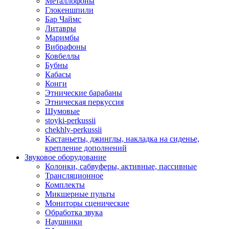
Металлофоны
Глокеншпили
Бар Чаймс
Литавры
Маримбы
Вибрафоны
Ковбеллы
Бубны
Кабасы
Конги
Этнические барабаны
Этническая перкуссия
Шумовые
stoyki-perkussii
chekhly-perkussii
Кастаньеты, джинглы, накладка на сиденье,
крепление дополнений
Звуковое оборудование
Колонки, сабвуферы, активные, пассивные
Трансляционное
Комплекты
Микшерные пульты
Мониторы сценические
Обработка звука
Наушники