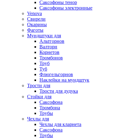
Саксофоны тенор
Саксофоны электронные
Venova
Свирели
Окарины
Фаготы
Мундштуки для
Альтгорнов
Валторн
Корнетов
Тромбонов
Труб
Туб
Флюгельгорнов
Наклейки на мундштук
Трости для
Трости для дудука
Стойки для
Саксофона
Тромбона
Трубы
Чехлы для
Чехлы для кларнета
Саксофона
Трубы