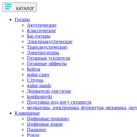
КАТАЛОГ
Гитары
Акустические
Классические
Бас-гитары
Электроакустические
Трансакустические
Электрогитары
Гитарные усилители
Гитарные эффекты
Кейсы
guitar cases
Струны
guitar stands
Держатели для гитар
kombostoyki
Подставки под ногу гитариста
медиаторы, электроника, фурнитура, механика, дат
Клавишные
Цифровые пианино
Цифровые рояли
Пианино
Рояли