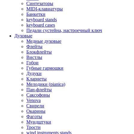
Синтезаторы
MIDI-клавиатуры
Банкетки
keyboard stands
keyboard cases
Педали сустейна, настроечный ключ
Духовые
Медные духовые
Флейты
Блокфлейты
Вистлы
Гобои
Губные гармошки
Дудуки
Кларнеты
Мелодики (pianica)
Пан-флейты
Саксофоны
Venova
Свирели
Окарины
Фаготы
Мундштуки
Трости
wind instruments stands