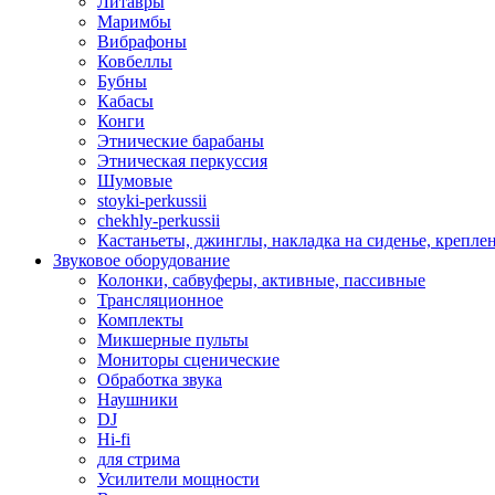
Литавры
Маримбы
Вибрафоны
Ковбеллы
Бубны
Кабасы
Конги
Этнические барабаны
Этническая перкуссия
Шумовые
stoyki-perkussii
chekhly-perkussii
Кастаньеты, джинглы, накладка на сиденье, крепл
Звуковое оборудование
Колонки, сабвуферы, активные, пассивные
Трансляционное
Комплекты
Микшерные пульты
Мониторы сценические
Обработка звука
Наушники
DJ
Hi-fi
для стрима
Усилители мощности