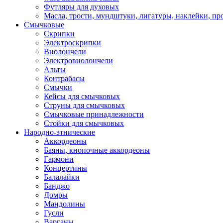
Футляры для духовых
Масла, трости, мундштуки, лигатуры, наклейки, пр
Смычковые
Скрипки
Электроскрипки
Виолончели
Электровиолончели
Альты
Контрабасы
Смычки
Кейсы для смычковых
Струны для смычковых
Смычковые принадлежности
Стойки для смычковых
Народно-этнические
Аккордеоны
Баяны, кнопочные аккордеоны
Гармони
Концертины
Балалайки
Банджо
Домры
Мандолины
Гусли
Варганы