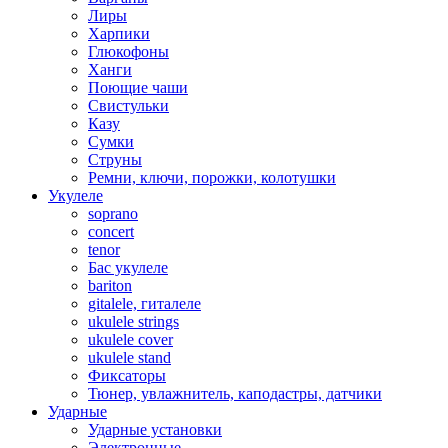
Лиры
Харпики
Глюкофоны
Ханги
Поющие чаши
Свистульки
Казу
Сумки
Струны
Ремни, ключи, порожки, колотушки
Укулеле
soprano
concert
tenor
Бас укулеле
bariton
gitalele, гиталеле
ukulele strings
ukulele cover
ukulele stand
Фиксаторы
Тюнер, увлажнитель, каподастры, датчики
Ударные
Ударные установки
Электронные