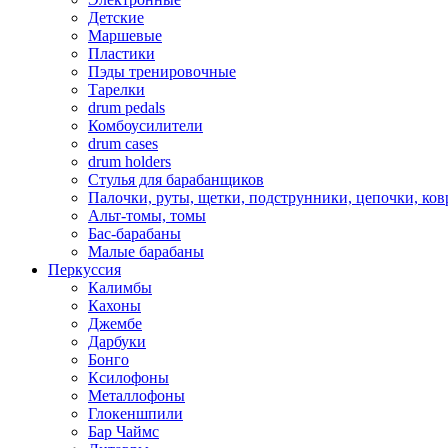
Детские
Маршевые
Пластики
Пэды тренировочные
Тарелки
drum pedals
Комбоусилители
drum cases
drum holders
Стулья для барабанщиков
Палочки, руты, щетки, подструнники, цепочки, ко
Альт-томы, томы
Бас-барабаны
Малые барабаны
Перкуссия
Калимбы
Кахоны
Джембе
Дарбуки
Бонго
Ксилофоны
Металлофоны
Глокеншпили
Бар Чаймс