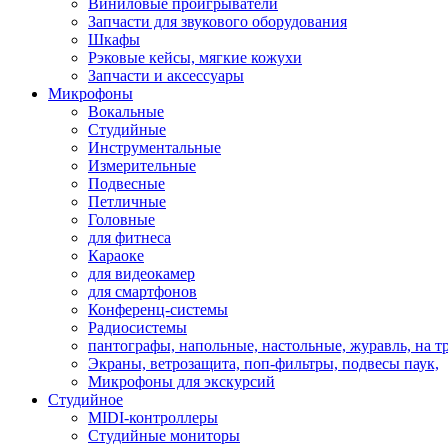
Виниловые проигрыватели
Запчасти для звукового оборудования
Шкафы
Рэковые кейсы, мягкие кожухи
Запчасти и аксессуары
Микрофоны
Вокальные
Студийные
Инструментальные
Измерительные
Подвесные
Петличные
Головные
для фитнеса
Караоке
для видеокамер
для смартфонов
Конференц-системы
Радиосистемы
пантографы, напольные, настольные, журавль, на т
Экраны, ветрозащита, поп-фильтры, подвесы паук,
Микрофоны для экскурсий
Студийное
MIDI-контроллеры
Студийные мониторы