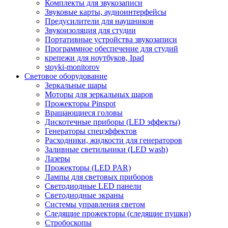
Комплекты для звукозаписи
Звуковые карты, аудиоинтерфейсы
Предусилители для наушников
Звукоизоляция для студии
Портативные устройства звукозаписи
Программное обеспечение для студий
крепежи для ноутбуков, Ipad
stoyki-monitorov
Световое оборудование
Зеркальные шары
Моторы для зеркальных шаров
Прожекторы Pinspot
Вращающиеся головы
Дискотечные приборы (LED эффекты)
Генераторы спецэффектов
Расходники, жидкости для генераторов
Заливные светильники (LED wash)
Лазеры
Прожекторы (LED PAR)
Лампы для световых приборов
Светодиодные LED панели
Светодиодные экраны
Системы управления светом
Следящие прожекторы (следящие пушки)
Стробоскопы