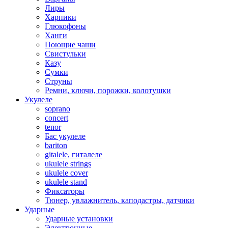
Лиры
Харпики
Глюкофоны
Ханги
Поющие чаши
Свистульки
Казу
Сумки
Струны
Ремни, ключи, порожки, колотушки
Укулеле
soprano
concert
tenor
Бас укулеле
bariton
gitalele, гиталеле
ukulele strings
ukulele cover
ukulele stand
Фиксаторы
Тюнер, увлажнитель, каподастры, датчики
Ударные
Ударные установки
Электронные