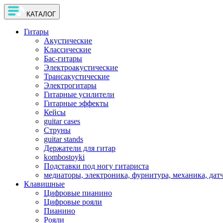
КАТАЛОГ
Гитары
Акустические
Классические
Бас-гитары
Электроакустические
Трансакустические
Электрогитары
Гитарные усилители
Гитарные эффекты
Кейсы
guitar cases
Струны
guitar stands
Держатели для гитар
kombostoyki
Подставки под ногу гитариста
медиаторы, электроника, фурнитура, механика, дат
Клавишные
Цифровые пианино
Цифровые рояли
Пианино
Рояли