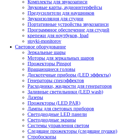
Комплекты для звукозаписи
Звуковые карты, аудиоинтерфейсы
Предусилители для наушников
Звукоизоляция для студии
Портативные устройства звукозаписи
Программное обеспечение для студий
крепежи для ноутбуков, Ipad
stoyki-monitorov
Световое оборудование
Зеркальные шары
Моторы для зеркальных шаров
Прожекторы Pinspot
Вращающиеся головы
Дискотечные приборы (LED эффекты)
Генераторы спецэффектов
Расходники, жидкости для генераторов
Заливные светильники (LED wash)
Лазеры
Прожекторы (LED PAR)
Лампы для световых приборов
Светодиодные LED панели
Светодиодные экраны
Системы управления светом
Следящие прожекторы (следящие пушки)
Стробоскопы