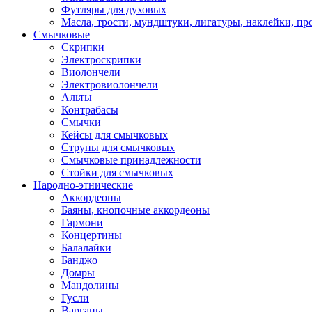
Футляры для духовых
Масла, трости, мундштуки, лигатуры, наклейки, пр
Смычковые
Скрипки
Электроскрипки
Виолончели
Электровиолончели
Альты
Контрабасы
Смычки
Кейсы для смычковых
Струны для смычковых
Смычковые принадлежности
Стойки для смычковых
Народно-этнические
Аккордеоны
Баяны, кнопочные аккордеоны
Гармони
Концертины
Балалайки
Банджо
Домры
Мандолины
Гусли
Варганы