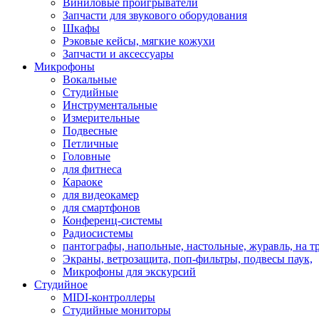
Виниловые проигрыватели
Запчасти для звукового оборудования
Шкафы
Рэковые кейсы, мягкие кожухи
Запчасти и аксессуары
Микрофоны
Вокальные
Студийные
Инструментальные
Измерительные
Подвесные
Петличные
Головные
для фитнеса
Караоке
для видеокамер
для смартфонов
Конференц-системы
Радиосистемы
пантографы, напольные, настольные, журавль, на т
Экраны, ветрозащита, поп-фильтры, подвесы паук,
Микрофоны для экскурсий
Студийное
MIDI-контроллеры
Студийные мониторы