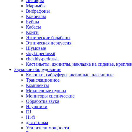
Литавры
Маримбы
Вибрафоны
Ковбеллы
Бубны
Кабасы
Конги
Этнические барабаны
Этническая перкуссия
Шумовые
stoyki-perkussii
chekhly-perkussii
Кастаньеты, джинглы, накладка на сиденье, крепл
Звуковое оборудование
Колонки, сабвуферы, активные, пассивные
Трансляционное
Комплекты
Микшерные пульты
Мониторы сценические
Обработка звука
Наушники
DJ
Hi-fi
для стрима
Усилители мощности