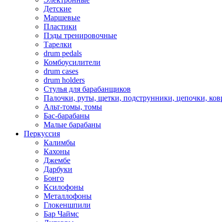
Детские
Маршевые
Пластики
Пэды тренировочные
Тарелки
drum pedals
Комбоусилители
drum cases
drum holders
Стулья для барабанщиков
Палочки, руты, щетки, подструнники, цепочки, ко
Альт-томы, томы
Бас-барабаны
Малые барабаны
Перкуссия
Калимбы
Кахоны
Джембе
Дарбуки
Бонго
Ксилофоны
Металлофоны
Глокеншпили
Бар Чаймс