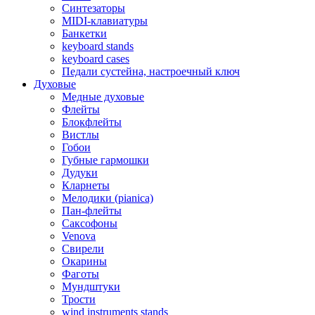
Синтезаторы
MIDI-клавиатуры
Банкетки
keyboard stands
keyboard cases
Педали сустейна, настроечный ключ
Духовые
Медные духовые
Флейты
Блокфлейты
Вистлы
Гобои
Губные гармошки
Дудуки
Кларнеты
Мелодики (pianica)
Пан-флейты
Саксофоны
Venova
Свирели
Окарины
Фаготы
Мундштуки
Трости
wind instruments stands