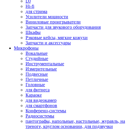
DJ
Hi-fi
для стрима
Усилители мощности
Виниловые проигрыватели
Запчасти для звукового оборудования
Шкафы
Рэковые кейсы, мягкие кожухи
Запчасти и аксессуары
Микрофоны
Вокальные
Студийные
Инструментальные
Измерительные
Подвесные
Петличные
Головные
для фитнеса
Караоке
для видеокамер
для смартфонов
Конференц-системы
Радиосистемы
пантографы, напольные, настольные, журавль, на
треноге, круглом основании, для подзвучки