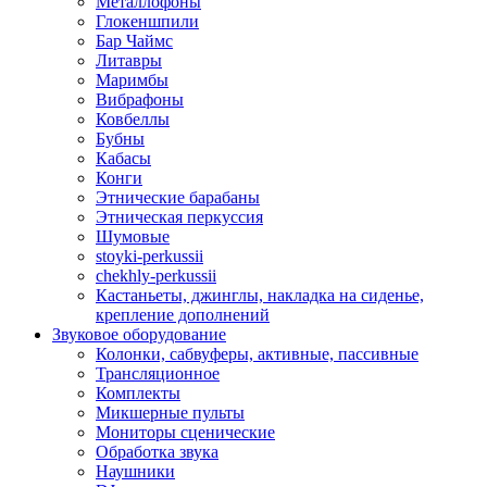
Металлофоны
Глокеншпили
Бар Чаймс
Литавры
Маримбы
Вибрафоны
Ковбеллы
Бубны
Кабасы
Конги
Этнические барабаны
Этническая перкуссия
Шумовые
stoyki-perkussii
chekhly-perkussii
Кастаньеты, джинглы, накладка на сиденье,
крепление дополнений
Звуковое оборудование
Колонки, сабвуферы, активные, пассивные
Трансляционное
Комплекты
Микшерные пульты
Мониторы сценические
Обработка звука
Наушники