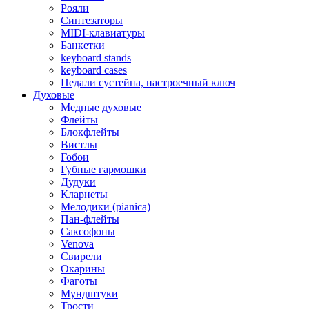
Рояли
Синтезаторы
MIDI-клавиатуры
Банкетки
keyboard stands
keyboard cases
Педали сустейна, настроечный ключ
Духовые
Медные духовые
Флейты
Блокфлейты
Вистлы
Гобои
Губные гармошки
Дудуки
Кларнеты
Мелодики (pianica)
Пан-флейты
Саксофоны
Venova
Свирели
Окарины
Фаготы
Мундштуки
Трости