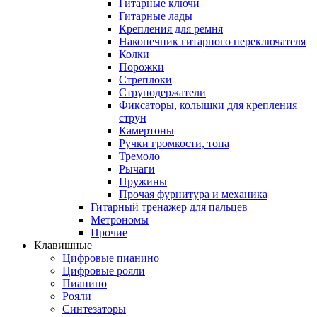
Гитарные ключи
Гитарные лады
Крепления для ремня
Наконечник гитарного переключателя
Колки
Порожки
Стреплоки
Струнодержатели
Фиксаторы, колышки для крепления
струн
Камертоны
Ручки громкости, тона
Тремоло
Рычаги
Пружины
Прочая фурнитура и механика
Гитарный тренажер для пальцев
Метрономы
Прочие
Клавишные
Цифровые пианино
Цифровые рояли
Пианино
Рояли
Синтезаторы