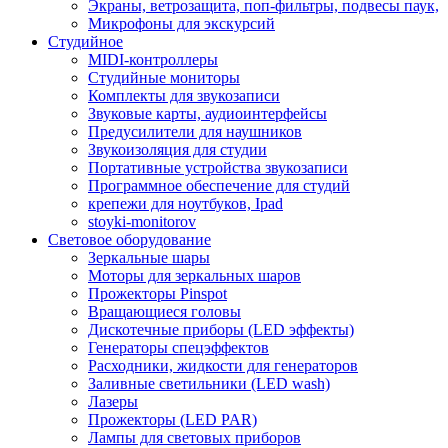
Экраны, ветрозащита, поп-фильтры, подвесы паук,
Микрофоны для экскурсий
Студийное
MIDI-контроллеры
Студийные мониторы
Комплекты для звукозаписи
Звуковые карты, аудиоинтерфейсы
Предусилители для наушников
Звукоизоляция для студии
Портативные устройства звукозаписи
Программное обеспечение для студий
крепежи для ноутбуков, Ipad
stoyki-monitorov
Световое оборудование
Зеркальные шары
Моторы для зеркальных шаров
Прожекторы Pinspot
Вращающиеся головы
Дискотечные приборы (LED эффекты)
Генераторы спецэффектов
Расходники, жидкости для генераторов
Заливные светильники (LED wash)
Лазеры
Прожекторы (LED PAR)
Лампы для световых приборов