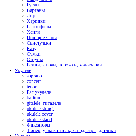
Гусли
Варганы
Лиры
Харпики
Глюкофоны
Ханги
Поющие чаши
Свистульки
Казу
Сумки
Струны
Ремни, ключи, порожки, колотушки
Укулеле
soprano
concert
tenor
Бас укулеле
bariton
gitalele, гиталеле
ukulele strings
ukulele cover
ukulele stand
Фиксаторы
Тюнер, увлажнитель, каподастры, датчики
Ударные