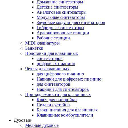
Домашние синтезаторы
Детские синтезаторы
Аналоговые синтезаторы
Модульные синтезаторы
Звуковые модули для синтезаторов
Гибридные синтезаторы
Аранжировочные станции
Рабочие станции
MIDI клавиатуры
Банкетки
Подставки для клавишных
синтезаторов
цифровых пианино
Чехлы для клавишных
для цифрового пианино
Накидки для цифровых пианино
для синтезаторов
Накидки для синтезаторов
Принадлежности для клавишных
Ключ для настройки
Педали сустейна
Блоки питания для клавишных
Клавишные комбоусилители
Духовые
Медные духовые