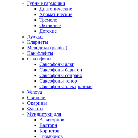
Губные гармошки
Диатонические
Хроматические
Тремоло
Октавные
Детские
Дудуки
Кларнеты
Мелодики (pianica)
Пан-флейты
Саксофоны
Саксофоны альт
Саксофоны баритон
Саксофоны сопрано
Саксофоны тенор
Саксофоны электронные
Venova
Свирели
Окарины
Фаготы
Мундштуки для
Альтгорнов
Валторн
Корнетов
Тромбонов