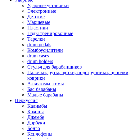
Ударные установки
Электронные
Детские
Маршевые
Пластики
Пэды тренировочные
Тарелки
drum pedals
Комбоусилители
drum cases
drum holders
Стулья для барабанщиков
Палочки, руты, щетки, подструнники, цепочки,
коврики
Альт-томы, томы
Бас-барабаны
Малые барабаны
Перкуссия
Калимбы
Кахоны
Джембе
Дарбуки
Бонго
Ксилофоны