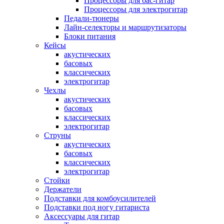
Процессоры для бас-гитар
Процессоры для электрогитар
Педали-тюнеры
Лайн-селекторы и маршрутизаторы
Блоки питания
Кейсы
акустических
басовых
классических
электрогитар
Чехлы
акустических
басовых
классических
электрогитар
Струны
акустических
басовых
классических
электрогитар
Стойки
Держатели
Подставки для комбоусилителей
Подставки под ногу гитариста
Аксессуары для гитар