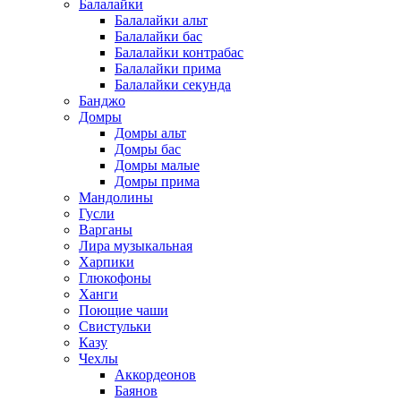
Балалайки
Балалайки альт
Балалайки бас
Балалайки контрабас
Балалайки прима
Балалайки секунда
Банджо
Домры
Домры альт
Домры бас
Домры малые
Домры прима
Мандолины
Гусли
Варганы
Лира музыкальная
Харпики
Глюкофоны
Ханги
Поющие чаши
Свистульки
Казу
Чехлы
Аккордеонов
Баянов