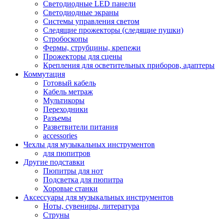
Светодиодные LED панели
Светодиодные экраны
Системы управления светом
Следящие прожекторы (следящие пушки)
Стробоскопы
Фермы, струбцины, крепежи
Прожекторы для сцены
Крепления для осветительных приборов, адаптеры
Коммутация
Готовый кабель
Кабель метраж
Мультикоры
Переходники
Разъемы
Разветвители питания
accessories
Чехлы для музыкальных инструментов
для пюпитров
Другие подставки
Пюпитры для нот
Подсветка для пюпитра
Хоровые станки
Аксессуары для музыкальных инструментов
Ноты, сувениры, литература
Струны