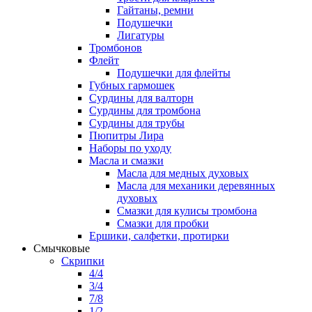
Гайтаны, ремни
Подушечки
Лигатуры
Тромбонов
Флейт
Подушечки для флейты
Губных гармошек
Сурдины для валторн
Сурдины для тромбона
Сурдины для трубы
Пюпитры Лира
Наборы по уходу
Масла и смазки
Масла для медных духовых
Масла для механики деревянных
духовых
Смазки для кулисы тромбона
Смазки для пробки
Ершики, салфетки, протирки
Смычковые
Скрипки
4/4
3/4
7/8
1/2