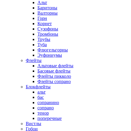
Альт
Баритоны
Валторны
Горн
Корнет
Сузофоны
Тромбоны
Трубы
Туба
Флюгельгорны
Эуфониумы
Флейты
Альтовые флейты
Басовые флейты
Флейты пикколо
Флейты сопрано
Блокфлейты
альт
бас
сопранино
сопрано
тенор
поперечные
Вистлы
Гобои