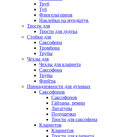
Труб
Туб
Флюгельгорнов
Наклейки на мундштук
Трости для
Трости для дудука
Стойки для
Саксофона
Тромбона
Трубы
Чехлы для
Чехлы для кларнета
Саксофона
Трубы
Флейты
Принадлежности для духовых
Саксофонов
Саксофонов
Гайтаны, ремни
Лигатуры
Подушечки
Трости для саксофона
Кларнетов
Кларнетов
Трости для кларнета