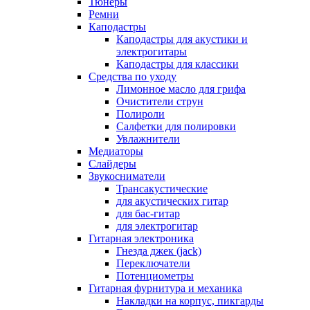
Тюнеры
Ремни
Каподастры
Каподастры для акустики и
электрогитары
Каподастры для классики
Средства по уходу
Лимонное масло для грифа
Очистители струн
Полироли
Салфетки для полировки
Увлажнители
Медиаторы
Слайдеры
Звукосниматели
Трансакустические
для акустических гитар
для бас-гитар
для электрогитар
Гитарная электроника
Гнезда джек (jack)
Переключатели
Потенциометры
Гитарная фурнитура и механика
Накладки на корпус, пикгарды