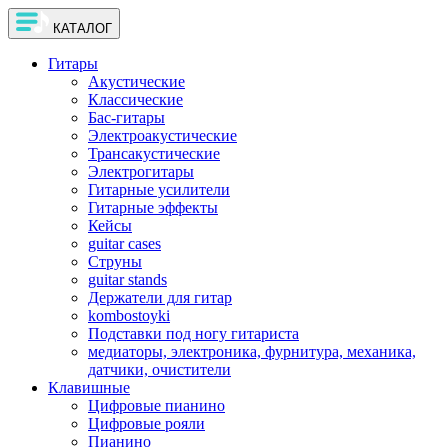
КАТАЛОГ
Гитары
Акустические
Классические
Бас-гитары
Электроакустические
Трансакустические
Электрогитары
Гитарные усилители
Гитарные эффекты
Кейсы
guitar cases
Струны
guitar stands
Держатели для гитар
kombostoyki
Подставки под ногу гитариста
медиаторы, электроника, фурнитура, механика,
датчики, очистители
Клавишные
Цифровые пианино
Цифровые рояли
Пианино