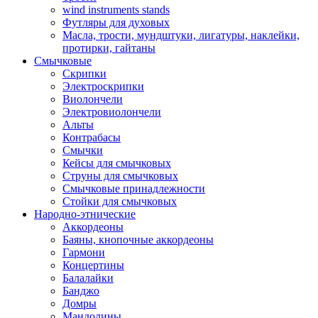
wind instruments stands
Футляры для духовых
Масла, трости, мундштуки, лигатуры, наклейки,
протирки, гайтаны
Смычковые
Скрипки
Электроскрипки
Виолончели
Электровиолончели
Альты
Контрабасы
Смычки
Кейсы для смычковых
Струны для смычковых
Смычковые принадлежности
Стойки для смычковых
Народно-этнические
Аккордеоны
Баяны, кнопочные аккордеоны
Гармони
Концертины
Балалайки
Банджо
Домры
Мандолины