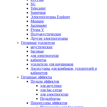
SG
Telecaster
Superstrat
Электрогитары Explorer
Mustang
Jazzmaster
Flying V
Полуакустические
Другие электрогитары
Гитарные усилители
акустические
басовые
для электрогитар
кабинеты
усилители для наушников
Аксессуары для комбиков, усилителей и
кабинетов
Гитарные эффекты
Педали эффектов
для акустики
для бас-гитар
для электрогитар
Педалборды
Процессоры эффектов