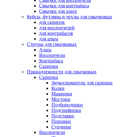
Смычки для виолончели
Смычки для контрабаса
Смычки для альта
Кейсы, футляры и чехлы для смычковых
для скрипок
для виолончелей
для контрабасов
для альта
Струны для смычковых
Альта
Виолончели
Контрабаса
Скрипки
Принадлежности для смычковых
Скрипки
Звукосниматели для скрипки
Колки
Машинки
Мостики
Подбородники
Подгрифники
Подставки
Порожки
Сурдины
Виолончели