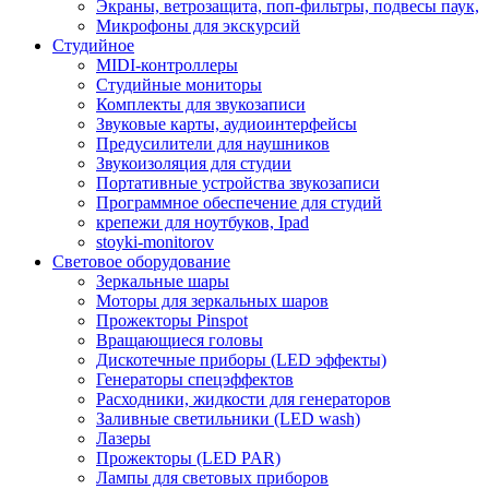
Экраны, ветрозащита, поп-фильтры, подвесы паук,
Микрофоны для экскурсий
Студийное
MIDI-контроллеры
Студийные мониторы
Комплекты для звукозаписи
Звуковые карты, аудиоинтерфейсы
Предусилители для наушников
Звукоизоляция для студии
Портативные устройства звукозаписи
Программное обеспечение для студий
крепежи для ноутбуков, Ipad
stoyki-monitorov
Световое оборудование
Зеркальные шары
Моторы для зеркальных шаров
Прожекторы Pinspot
Вращающиеся головы
Дискотечные приборы (LED эффекты)
Генераторы спецэффектов
Расходники, жидкости для генераторов
Заливные светильники (LED wash)
Лазеры
Прожекторы (LED PAR)
Лампы для световых приборов