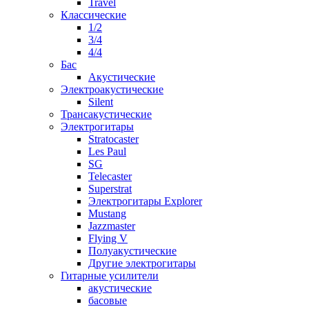
Travel
Классические
1/2
3/4
4/4
Бас
Акустические
Электроакустические
Silent
Трансакустические
Электрогитары
Stratocaster
Les Paul
SG
Telecaster
Superstrat
Электрогитары Explorer
Mustang
Jazzmaster
Flying V
Полуакустические
Другие электрогитары
Гитарные усилители
акустические
басовые