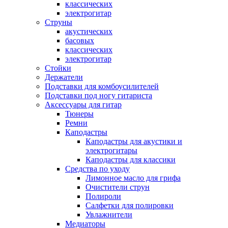
классических
электрогитар
Струны
акустических
басовых
классических
электрогитар
Стойки
Держатели
Подставки для комбоусилителей
Подставки под ногу гитариста
Аксессуары для гитар
Тюнеры
Ремни
Каподастры
Каподастры для акустики и
электрогитары
Каподастры для классики
Средства по уходу
Лимонное масло для грифа
Очистители струн
Полироли
Салфетки для полировки
Увлажнители
Медиаторы