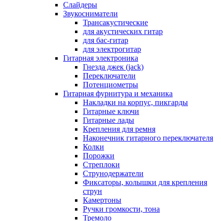
Слайдеры
Звукосниматели
Трансакустические
для акустических гитар
для бас-гитар
для электрогитар
Гитарная электроника
Гнезда джек (jack)
Переключатели
Потенциометры
Гитарная фурнитура и механика
Накладки на корпус, пикгарды
Гитарные ключи
Гитарные лады
Крепления для ремня
Наконечник гитарного переключателя
Колки
Порожки
Стреплоки
Струнодержатели
Фиксаторы, колышки для крепления
струн
Камертоны
Ручки громкости, тона
Тремоло