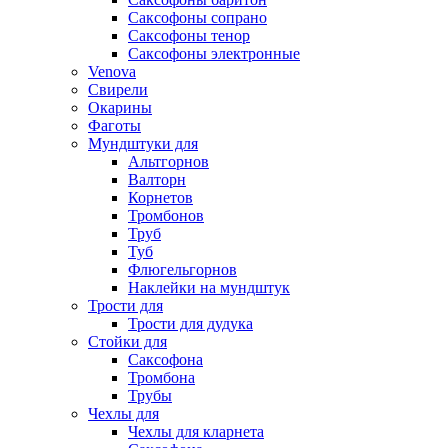
Саксофоны сопрано
Саксофоны тенор
Саксофоны электронные
Venova
Свирели
Окарины
Фаготы
Мундштуки для
Альтгорнов
Валторн
Корнетов
Тромбонов
Труб
Туб
Флюгельгорнов
Наклейки на мундштук
Трости для
Трости для дудука
Стойки для
Саксофона
Тромбона
Трубы
Чехлы для
Чехлы для кларнета