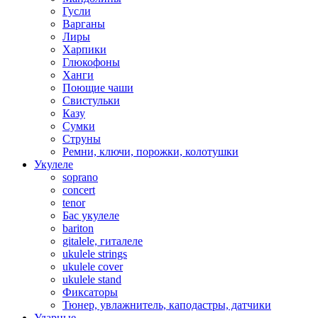
Гусли
Варганы
Лиры
Харпики
Глюкофоны
Ханги
Поющие чаши
Свистульки
Казу
Сумки
Струны
Ремни, ключи, порожки, колотушки
Укулеле
soprano
concert
tenor
Бас укулеле
bariton
gitalele, гиталеле
ukulele strings
ukulele cover
ukulele stand
Фиксаторы
Тюнер, увлажнитель, каподастры, датчики
Ударные