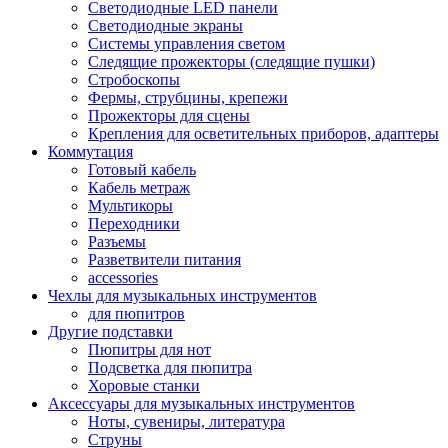
Светодиодные LED панели
Светодиодные экраны
Системы управления светом
Следящие прожекторы (следящие пушки)
Стробоскопы
Фермы, струбцины, крепежи
Прожекторы для сцены
Крепления для осветительных приборов, адаптеры
Коммутация
Готовый кабель
Кабель метраж
Мультикоры
Переходники
Разъемы
Разветвители питания
accessories
Чехлы для музыкальных инструментов
для пюпитров
Другие подставки
Пюпитры для нот
Подсветка для пюпитра
Хоровые станки
Аксессуары для музыкальных инструментов
Ноты, сувениры, литература
Струны