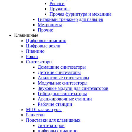
Рычаги
Пружины
Прочая фурнитура и механика
Гитарный тренажер для пальцев
Метрономы
Прочие
Клавишные
Цифровые пианино
Цифровые рояли
Пианино
Рояли
Синтезаторы
Домашние синтезаторы
Детские синтезаторы
Аналоговые синтезаторы
Модульные синтезаторы
Звуковые модули для синтезаторов
Гибридные синтезаторы
Аранжировочные станции
Рабочие станции
MIDI клавиатуры
Банкетки
Подставки для клавишных
синтезаторов
цифровых пианино