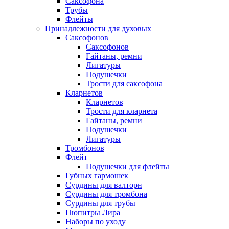
Саксофона
Трубы
Флейты
Принадлежности для духовых
Саксофонов
Саксофонов
Гайтаны, ремни
Лигатуры
Подушечки
Трости для саксофона
Кларнетов
Кларнетов
Трости для кларнета
Гайтаны, ремни
Подушечки
Лигатуры
Тромбонов
Флейт
Подушечки для флейты
Губных гармошек
Сурдины для валторн
Сурдины для тромбона
Сурдины для трубы
Пюпитры Лира
Наборы по уходу