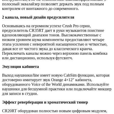
полосный эквалайзер позволяет держать звук под полным
контролем от винтажного до современного.
2 канала, новый дизайн предусилителя
Основываясь на огромном успехе Crush Pro серии,
предусилитель CR35RT дает в руки музыкантов поистине
вдохновляющий диапазон тонов. Высококачественные с
низким уровнем шума компоненты предоставляют четыре
этапа усиления с невероятной насыщенностью и четкостью,
давая все от чистого звука до классического кранча.
Переключать каналы можно через верхнюю панель комбика
или дистанционно, используя футсвитч.
Эмуляция кабинета
Выход наушники/line имеет новую CabSim функцию, которая
достоверно имитирует звук Orange 4×12″ кабинета,
оборудованного Voice of the World динамиками. Используйте
наушники для бесшумной практики или подключайте микшер
для записи в студии.
Эффект реверберации и хроматический тюнер
CR20RT оборудован полностью новым цифровым модулем,