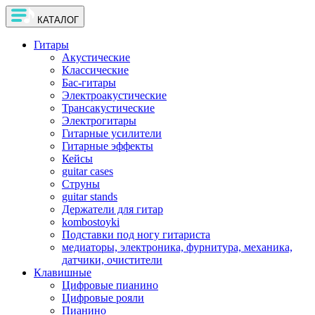
КАТАЛОГ
Гитары
Акустические
Классические
Бас-гитары
Электроакустические
Трансакустические
Электрогитары
Гитарные усилители
Гитарные эффекты
Кейсы
guitar cases
Струны
guitar stands
Держатели для гитар
kombostoyki
Подставки под ногу гитариста
медиаторы, электроника, фурнитура, механика,
датчики, очистители
Клавишные
Цифровые пианино
Цифровые рояли
Пианино