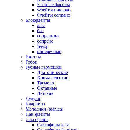
Басовые флейты
Флейты пикколо
Флейты сопрано
Блокфлейты
альт
бас
сопранино
сопрано
тенор
поперечные
Вистлы
Гобои
Губные гармошки
Диатонические
Хроматические
Тремоло
Октавные
Детские
Дудуки
Кларнеты
Мелодики (pianica)
Пан-флейты
Саксофоны
Саксофоны альт
Саксофоны баритон