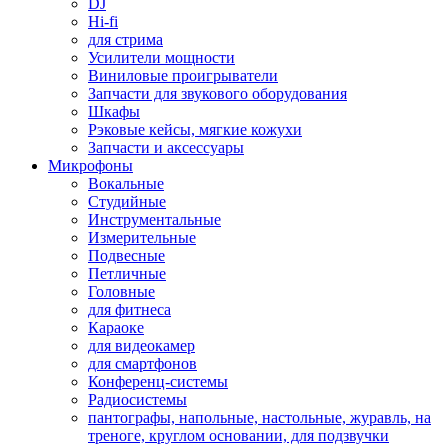
DJ
Hi-fi
для стрима
Усилители мощности
Виниловые проигрыватели
Запчасти для звукового оборудования
Шкафы
Рэковые кейсы, мягкие кожухи
Запчасти и аксессуары
Микрофоны
Вокальные
Студийные
Инструментальные
Измерительные
Подвесные
Петличные
Головные
для фитнеса
Караоке
для видеокамер
для смартфонов
Конференц-системы
Радиосистемы
пантографы, напольные, настольные, журавль, на
треноге, круглом основании, для подзвучки