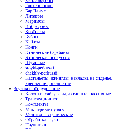
Металлофоны
Глокеншпили
Бар Чаймс
Литавры
Маримбы
Вибрафоны
Ковбеллы
Бубны
Кабасы
Конги
Этнические барабаны
Этническая перкуссия
Шумовые
stoyki-perkussii
chekhly-perkussii
Кастаньеты, джинглы, накладка на сиденье,
крепление дополнений
Звуковое оборудование
Колонки, сабвуферы, активные, пассивные
Трансляционное
Комплекты
Микшерные пульты
Мониторы сценические
Обработка звука
Наушники