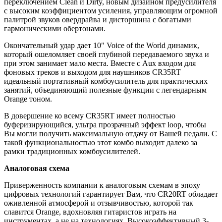
переключением Clean и Dirty, новым дизайном предусилителя
с высоким коэффициентом усиления, управляющим огромной
палитрой звуков овердрайва и дисторшина с богатыми
гармоническими обертонами.
Окончательный удар дает 10" Voice of the World динамик,
который ошеломляет своей глубиной передаваемого звука и
при этом занимает мало места. Вместе с Aux входом для
фоновых треков и выходом для наушников CR35RT
идеальный портативный комбоусилитель для практических
занятий, объединяющий полезные функции с легендарным
Orange тоном.
В довершение ко всему CR35RT имеет полностью
буферизирующийся, ультра прозрачный эффект loop, чтобы
Вы могли получить максимальную отдачу от Вашей педали. С
такой функциональностью этот комбо выходит далеко за
рамки традиционных комбоусилителей.
Аналоговая схема
Приверженность компании к аналоговым схемам в эпоху
цифровых технологий гарантирует Вам, что CR20RT обладает
оживленной атмосферой и отзывчивостью, которой так
славится Orange, вдохновляя гитаристов играть на
инструментах, а не на технологиях. Высокоэффективный 3-