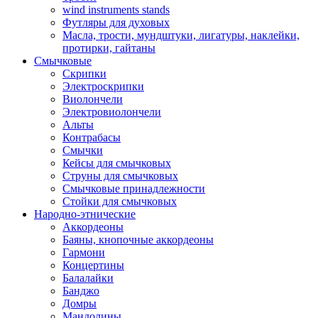
wind instruments stands
Футляры для духовых
Масла, трости, мундштуки, лигатуры, наклейки,
протирки, гайтаны
Смычковые
Скрипки
Электроскрипки
Виолончели
Электровиолончели
Альты
Контрабасы
Смычки
Кейсы для смычковых
Струны для смычковых
Смычковые принадлежности
Стойки для смычковых
Народно-этнические
Аккордеоны
Баяны, кнопочные аккордеоны
Гармони
Концертины
Балалайки
Банджо
Домры
Мандолины