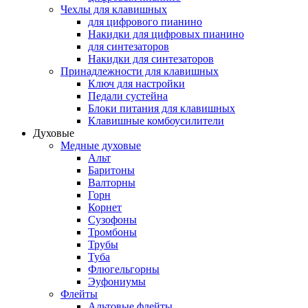
Чехлы для клавишных
для цифрового пианино
Накидки для цифровых пианино
для синтезаторов
Накидки для синтезаторов
Принадлежности для клавишных
Ключ для настройки
Педали сустейна
Блоки питания для клавишных
Клавишные комбоусилители
Духовые
Медные духовые
Альт
Баритоны
Валторны
Горн
Корнет
Сузофоны
Тромбоны
Трубы
Туба
Флюгельгорны
Эуфониумы
Флейты
Альтовые флейты