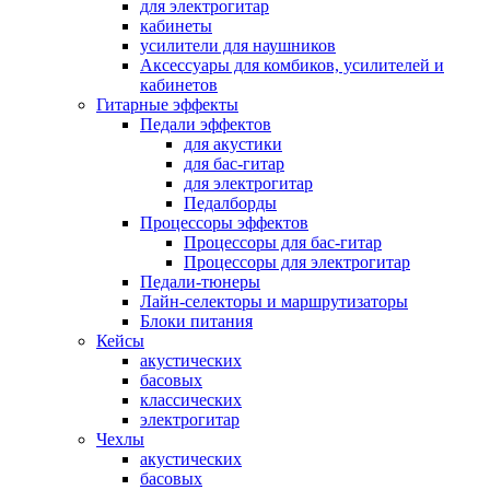
для электрогитар
кабинеты
усилители для наушников
Аксессуары для комбиков, усилителей и
кабинетов
Гитарные эффекты
Педали эффектов
для акустики
для бас-гитар
для электрогитар
Педалборды
Процессоры эффектов
Процессоры для бас-гитар
Процессоры для электрогитар
Педали-тюнеры
Лайн-селекторы и маршрутизаторы
Блоки питания
Кейсы
акустических
басовых
классических
электрогитар
Чехлы
акустических
басовых