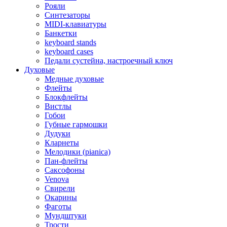
Рояли
Синтезаторы
MIDI-клавиатуры
Банкетки
keyboard stands
keyboard cases
Педали сустейна, настроечный ключ
Духовые
Медные духовые
Флейты
Блокфлейты
Вистлы
Гобои
Губные гармошки
Дудуки
Кларнеты
Мелодики (pianica)
Пан-флейты
Саксофоны
Venova
Свирели
Окарины
Фаготы
Мундштуки
Трости