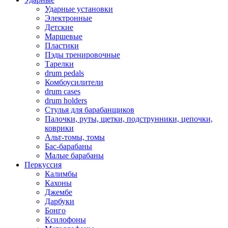
Ударные установки
Электронные
Детские
Маршевые
Пластики
Пэды тренировочные
Тарелки
drum pedals
Комбоусилители
drum cases
drum holders
Стулья для барабанщиков
Палочки, руты, щетки, подструнники, цепочки,
коврики
Альт-томы, томы
Бас-барабаны
Малые барабаны
Перкуссия
Калимбы
Кахоны
Джембе
Дарбуки
Бонго
Ксилофоны