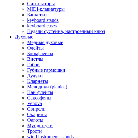
Синтезаторы
MIDI-клавиатуры
Банкетки
keyboard stands
keyboard cases
Педали сустейна, настроечный ключ
Духовые
Медные духовые
Флейты
Блокфлейты
Вистлы
Гобои
Губные гармошки
Дудуки
Кларнеты
Мелодики (pianica)
Пан-флейты
Саксофоны
Venova
Свирели
Окарины
Фаготы
Мундштуки
Трости
wind instruments stands