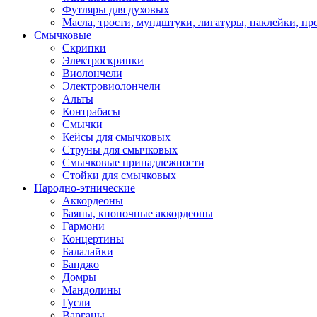
Футляры для духовых
Масла, трости, мундштуки, лигатуры, наклейки, пр
Смычковые
Скрипки
Электроскрипки
Виолончели
Электровиолончели
Альты
Контрабасы
Смычки
Кейсы для смычковых
Струны для смычковых
Смычковые принадлежности
Стойки для смычковых
Народно-этнические
Аккордеоны
Баяны, кнопочные аккордеоны
Гармони
Концертины
Балалайки
Банджо
Домры
Мандолины
Гусли
Варганы