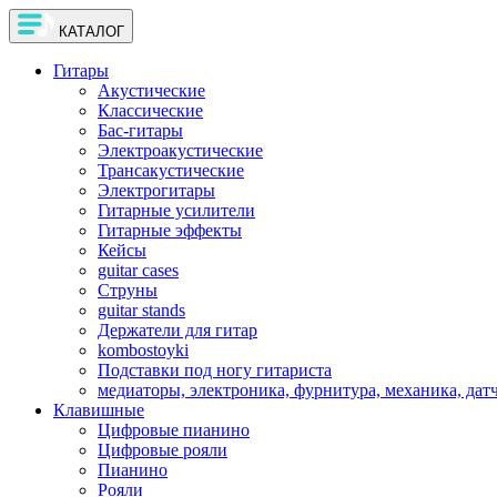
КАТАЛОГ
Гитары
Акустические
Классические
Бас-гитары
Электроакустические
Трансакустические
Электрогитары
Гитарные усилители
Гитарные эффекты
Кейсы
guitar cases
Струны
guitar stands
Держатели для гитар
kombostoyki
Подставки под ногу гитариста
медиаторы, электроника, фурнитура, механика, дат
Клавишные
Цифровые пианино
Цифровые рояли
Пианино
Рояли