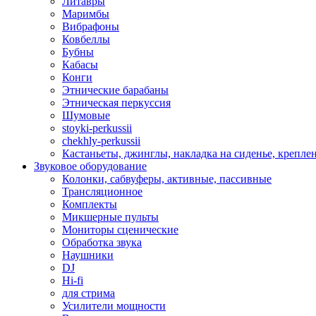
Литавры
Маримбы
Вибрафоны
Ковбеллы
Бубны
Кабасы
Конги
Этнические барабаны
Этническая перкуссия
Шумовые
stoyki-perkussii
chekhly-perkussii
Кастаньеты, джинглы, накладка на сиденье, крепл
Звуковое оборудование
Колонки, сабвуферы, активные, пассивные
Трансляционное
Комплекты
Микшерные пульты
Мониторы сценические
Обработка звука
Наушники
DJ
Hi-fi
для стрима
Усилители мощности