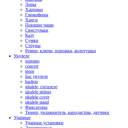
Лиры
Харпики
Глюкофоны
Ханги
Поющие чаши
Свистульки
Казу
Сумки
Струны
Ремни, ключи, порожки, колотушки
Укулеле
soprano
concert
tenor
Бас укулеле
bariton
gitalele, гиталеле
ukulele strings
ukulele cover
ukulele stand
Фиксаторы
Тюнер, увлажнитель, каподастры, датчики
Ударные
Ударные установки
Электронные