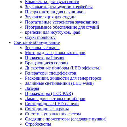
Комплекты для звукозаписи
Звуковые карты, аудиоинтерфейсы
Предусилители для наушников
Звукоизоляция для студии
Портативные устройства звукозаписи
Программное обеспечение для студий
крепежи для ноутбуков, Ipad
stoyki-monitorov
Световое оборудование
Зеркальные шары
Моторы для зеркальных шаров
Прожекторы Pinspot
Вращающиеся головы
Дискотечные приборы (LED эффекты)
Генераторы спецэффектов
Расходники, жидкости для генераторов
Заливные светильники (LED wash)
Лазеры
Прожекторы (LED PAR)
Лампы для световых приборов
Светодиодные LED панели
Светодиодные экраны
Системы управления светом
Следящие прожекторы (следящие пушки)
Стробоскопы