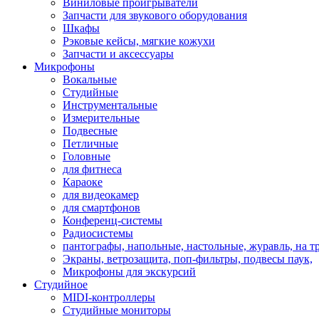
Виниловые проигрыватели
Запчасти для звукового оборудования
Шкафы
Рэковые кейсы, мягкие кожухи
Запчасти и аксессуары
Микрофоны
Вокальные
Студийные
Инструментальные
Измерительные
Подвесные
Петличные
Головные
для фитнеса
Караоке
для видеокамер
для смартфонов
Конференц-системы
Радиосистемы
пантографы, напольные, настольные, журавль, на т
Экраны, ветрозащита, поп-фильтры, подвесы паук,
Микрофоны для экскурсий
Студийное
MIDI-контроллеры
Студийные мониторы