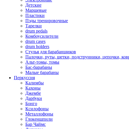
Детские
Маршевые
Пластики
Пэды тренировочные
Тарелки
drum pedals
Комбоусилители
drum cases
drum holders
Стулья для барабанщиков
Палочки, руты, щетки, подструнники, цепочки, ко
Альт-томы, томы
Бас-барабаны
Малые барабаны
Перкуссия
Калимбы
Кахоны
Джембе
Дарбуки
Бонго
Ксилофоны
Металлофоны
Глокеншпили
Бар Чаймс