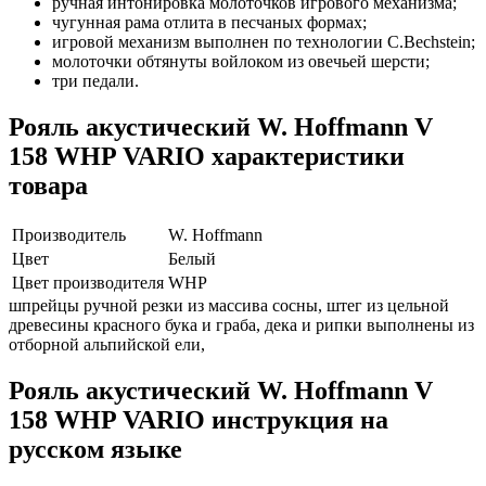
ручная интонировка молоточков игрового механизма;
чугунная рама отлита в песчаных формах;
игровой механизм выполнен по технологии C.Bechstein;
молоточки обтянуты войлоком из овечьей шерсти;
три педали.
Рояль акустический W. Hoffmann V
158 WHP VARIO характеристики
товара
Производитель
W. Hoffmann
Цвет
Белый
Цвет производителя
WHP
шпрейцы ручной резки из массива сосны, штег из цельной
древесины красного бука и граба, дека и рипки выполнены из
отборной альпийской ели,
Рояль акустический W. Hoffmann V
158 WHP VARIO инструкция на
русском языке