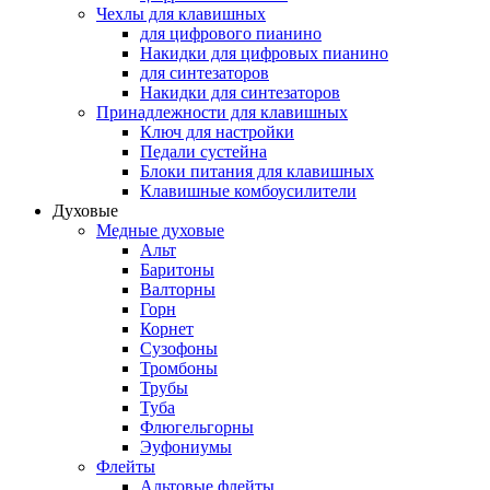
Чехлы для клавишных
для цифрового пианино
Накидки для цифровых пианино
для синтезаторов
Накидки для синтезаторов
Принадлежности для клавишных
Ключ для настройки
Педали сустейна
Блоки питания для клавишных
Клавишные комбоусилители
Духовые
Медные духовые
Альт
Баритоны
Валторны
Горн
Корнет
Сузофоны
Тромбоны
Трубы
Туба
Флюгельгорны
Эуфониумы
Флейты
Альтовые флейты