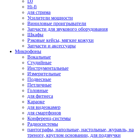
DJ
Hi-fi
для стрима
Усилители мощности
Виниловые проигрыватели
Запчасти для звукового оборудования
Шкафы
Рэковые кейсы, мягкие кожухи
Запчасти и аксессуары
Микрофоны
Вокальные
Студийные
Инструментальные
Измерительные
Подвесные
Петличные
Головные
для фитнеса
Караоке
для видеокамер
для смартфонов
Конференц-системы
Радиосистемы
пантографы, напольные, настольные, журавль, на
треноге, круглом основании, для подзвучки