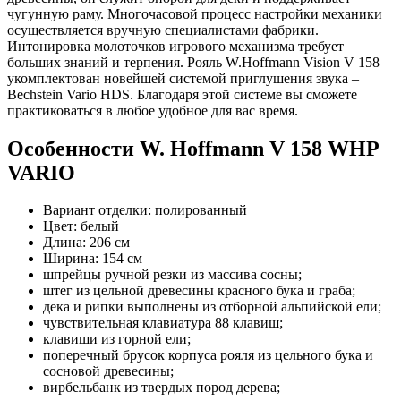
чугунную раму. Многочасовой процесс настройки механики
осуществляется вручную специалистами фабрики.
Интонировка молоточков игрового механизма требует
больших знаний и терпения. Рояль W.Hoffmann Vision V 158
укомплектован новейшей системой приглушения звука –
Bechstein Vario HDS. Благодаря этой системе вы сможете
практиковаться в любое удобное для вас время.
Особенности W. Hoffmann V 158 WHP
VARIO
Вариант отделки: полированный
Цвет: белый
Длина: 206 см
Ширина: 154 см
шпрейцы ручной резки из массива сосны;
штег из цельной древесины красного бука и граба;
дека и рипки выполнены из отборной альпийской ели;
чувствительная клавиатура 88 клавиш;
клавиши из горной ели;
поперечный брусок корпуса рояля из цельного бука и
сосновой древесины;
вирбельбанк из твердых пород дерева;