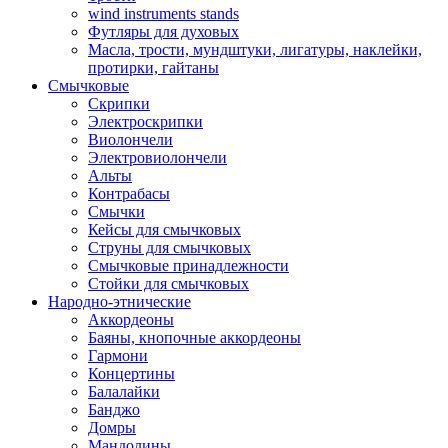
wind instruments stands
Футляры для духовых
Масла, трости, мундштуки, лигатуры, наклейки,
протирки, гайтаны
Смычковые
Скрипки
Электроскрипки
Виолончели
Электровиолончели
Альты
Контрабасы
Смычки
Кейсы для смычковых
Струны для смычковых
Смычковые принадлежности
Стойки для смычковых
Народно-этнические
Аккордеоны
Баяны, кнопочные аккордеоны
Гармони
Концертины
Балалайки
Банджо
Домры
Мандолины