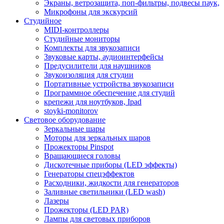
Экраны, ветрозащита, поп-фильтры, подвесы паук,
Микрофоны для экскурсий
Студийное
MIDI-контроллеры
Студийные мониторы
Комплекты для звукозаписи
Звуковые карты, аудиоинтерфейсы
Предусилители для наушников
Звукоизоляция для студии
Портативные устройства звукозаписи
Программное обеспечение для студий
крепежи для ноутбуков, Ipad
stoyki-monitorov
Световое оборудование
Зеркальные шары
Моторы для зеркальных шаров
Прожекторы Pinspot
Вращающиеся головы
Дискотечные приборы (LED эффекты)
Генераторы спецэффектов
Расходники, жидкости для генераторов
Заливные светильники (LED wash)
Лазеры
Прожекторы (LED PAR)
Лампы для световых приборов