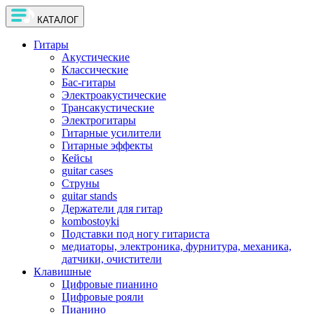
КАТАЛОГ
Гитары
Акустические
Классические
Бас-гитары
Электроакустические
Трансакустические
Электрогитары
Гитарные усилители
Гитарные эффекты
Кейсы
guitar cases
Струны
guitar stands
Держатели для гитар
kombostoyki
Подставки под ногу гитариста
медиаторы, электроника, фурнитура, механика,
датчики, очистители
Клавишные
Цифровые пианино
Цифровые рояли
Пианино