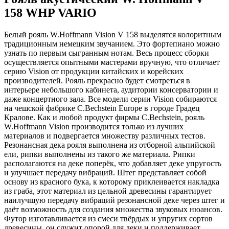
158 WHP VARIO
Белый рояль W.Hoffmann Vision V 158 выделятся колоритным
традиционным немецким звучанием. Это фортепиано можно
узнать по первым сыгранным нотам. Весь процесс сборки
осуществляется опытными мастерами вручную, что отличает
серию Vision от продукции китайских и корейских
производителей. Рояль прекрасно будет смотреться в
интерьере небольшого кабинета, аудитории консерватории и
даже концертного зала. Все модели серии Vision собираются
на чешской фабрике C.Bechstein Europe в городе Градец
Кралове. Как и любой продукт фирмы C.Bechstein, рояль
W.Hoffmann Vision производится только из лучших
материалов и подвергается множеству различных тестов.
Резонансная дека рояля выполнена из отборной альпийской
ели, рипки выполнены из такого же материала. Рипки
располагаются на деке поперёк, что добавляет деке упругость
и улучшает передачу вибраций. Штег представляет собой
основу из красного бука, к которому приклеивается накладка
из граба, этот материал из цельной древесины гарантирует
наилучшую передачу вибраций резонансной деке через штег и
даёт возможность для создания множества звуковых нюансов.
Футор изготавливается из смеси твёрдых и упругих сортов
древесины, он служит опорой для деки и поддерживает