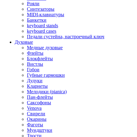
Рояли
Синтезаторы
MIDI-клавиатуры
Банкетки
keyboard stands
keyboard cases
Педали сустейна, настроечный ключ
Духовые
Медные духовые
Флейты
Блокфлейты
Вистлы
Гобои
Губные гармошки
Дудуки
Кларнеты
Мелодики (pianica)
Пан-флейты
Саксофоны
Venova
Свирели
Окарины
Фаготы
Мундштуки
Трости