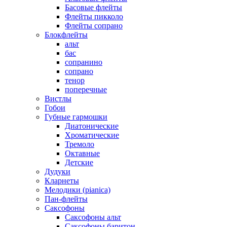
Басовые флейты
Флейты пикколо
Флейты сопрано
Блокфлейты
альт
бас
сопранино
сопрано
тенор
поперечные
Вистлы
Гобои
Губные гармошки
Диатонические
Хроматические
Тремоло
Октавные
Детские
Дудуки
Кларнеты
Мелодики (pianica)
Пан-флейты
Саксофоны
Саксофоны альт
Саксофоны баритон