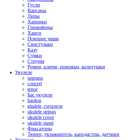
Гусли
Варганы
Лиры
Харпики
Глюкофоны
Ханги
Поющие чаши
Свистульки
Казу
Сумки
Струны
Ремни, ключи, порожки, колотушки
Укулеле
soprano
concert
tenor
Бас укулеле
bariton
gitalele, гиталеле
ukulele strings
ukulele cover
ukulele stand
Фиксаторы
Тюнер, увлажнитель, каподастры, датчики
Ударные