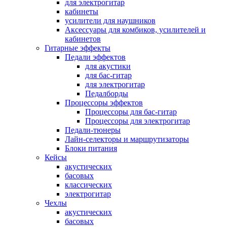
для электрогитар
кабинеты
усилители для наушников
Аксессуары для комбиков, усилителей и
кабинетов
Гитарные эффекты
Педали эффектов
для акустики
для бас-гитар
для электрогитар
Педалборды
Процессоры эффектов
Процессоры для бас-гитар
Процессоры для электрогитар
Педали-тюнеры
Лайн-селекторы и маршрутизаторы
Блоки питания
Кейсы
акустических
басовых
классических
электрогитар
Чехлы
акустических
басовых