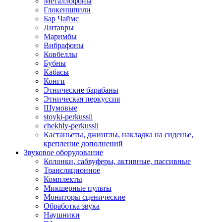
Металлофоны
Глокеншпили
Бар Чаймс
Литавры
Маримбы
Вибрафоны
Ковбеллы
Бубны
Кабасы
Конги
Этнические барабаны
Этническая перкуссия
Шумовые
stoyki-perkussii
chekhly-perkussii
Кастаньеты, джинглы, накладка на сиденье,
крепление дополнений
Звуковое оборудование
Колонки, сабвуферы, активные, пассивные
Трансляционное
Комплекты
Микшерные пульты
Мониторы сценические
Обработка звука
Наушники