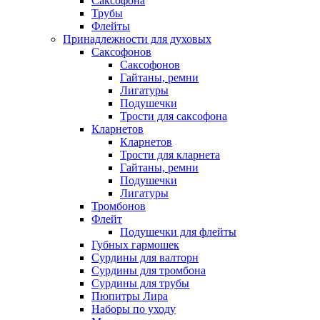
Саксофона
Трубы
Флейты
Принадлежности для духовых
Саксофонов
Саксофонов
Гайтаны, ремни
Лигатуры
Подушечки
Трости для саксофона
Кларнетов
Кларнетов
Трости для кларнета
Гайтаны, ремни
Подушечки
Лигатуры
Тромбонов
Флейт
Подушечки для флейты
Губных гармошек
Сурдины для валторн
Сурдины для тромбона
Сурдины для трубы
Пюпитры Лира
Наборы по уходу