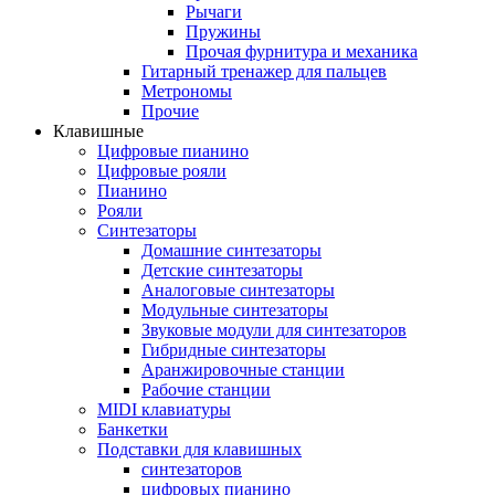
Рычаги
Пружины
Прочая фурнитура и механика
Гитарный тренажер для пальцев
Метрономы
Прочие
Клавишные
Цифровые пианино
Цифровые рояли
Пианино
Рояли
Синтезаторы
Домашние синтезаторы
Детские синтезаторы
Аналоговые синтезаторы
Модульные синтезаторы
Звуковые модули для синтезаторов
Гибридные синтезаторы
Аранжировочные станции
Рабочие станции
MIDI клавиатуры
Банкетки
Подставки для клавишных
синтезаторов
цифровых пианино