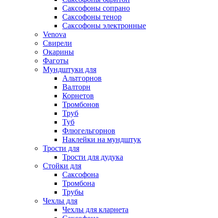
Саксофоны сопрано
Саксофоны тенор
Саксофоны электронные
Venova
Свирели
Окарины
Фаготы
Мундштуки для
Альтгорнов
Валторн
Корнетов
Тромбонов
Труб
Туб
Флюгельгорнов
Наклейки на мундштук
Трости для
Трости для дудука
Стойки для
Саксофона
Тромбона
Трубы
Чехлы для
Чехлы для кларнета