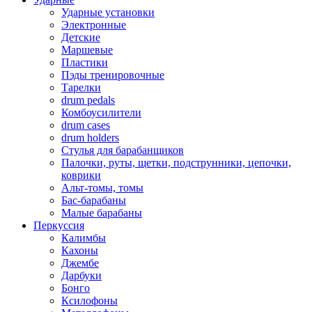
Ударные установки
Электронные
Детские
Маршевые
Пластики
Пэды тренировочные
Тарелки
drum pedals
Комбоусилители
drum cases
drum holders
Стулья для барабанщиков
Палочки, руты, щетки, подструнники, цепочки,
коврики
Альт-томы, томы
Бас-барабаны
Малые барабаны
Перкуссия
Калимбы
Кахоны
Джембе
Дарбуки
Бонго
Ксилофоны