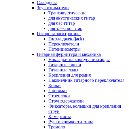
Слайдеры
Звукосниматели
Трансакустические
для акустических гитар
для бас-гитар
для электрогитар
Гитарная электроника
Гнезда джек (jack)
Переключатели
Потенциометры
Гитарная фурнитура и механика
Накладки на корпус, пикгарды
Гитарные ключи
Гитарные лады
Крепления для ремня
Наконечник гитарного переключателя
Колки
Порожки
Стреплоки
Струнодержатели
Фиксаторы, колышки для крепления
струн
Камертоны
Ручки громкости, тона
Тремоло