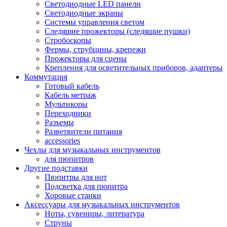
Светодиодные LED панели
Светодиодные экраны
Системы управления светом
Следящие прожекторы (следящие пушки)
Стробоскопы
Фермы, струбцины, крепежи
Прожекторы для сцены
Крепления для осветительных приборов, адаптеры
Коммутация
Готовый кабель
Кабель метраж
Мультикоры
Переходники
Разъемы
Разветвители питания
accessories
Чехлы для музыкальных инструментов
для пюпитров
Другие подставки
Пюпитры для нот
Подсветка для пюпитра
Хоровые станки
Аксессуары для музыкальных инструментов
Ноты, сувениры, литература
Струны