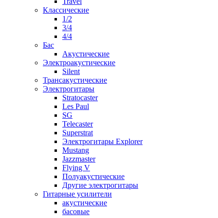
Travel
Классические
1/2
3/4
4/4
Бас
Акустические
Электроакустические
Silent
Трансакустические
Электрогитары
Stratocaster
Les Paul
SG
Telecaster
Superstrat
Электрогитары Explorer
Mustang
Jazzmaster
Flying V
Полуакустические
Другие электрогитары
Гитарные усилители
акустические
басовые